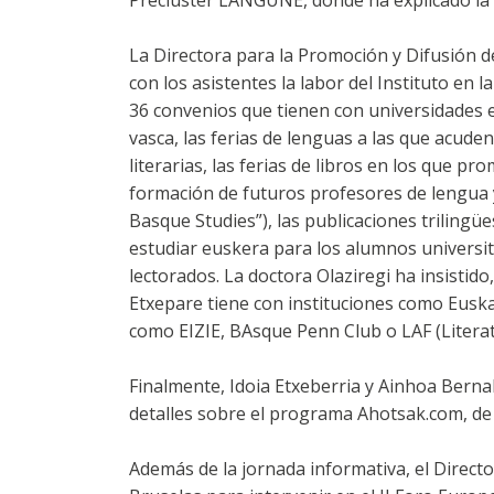
Precluster LANGUNE, donde ha explicado la e
La Directora para la Promoción y Difusión de
con los asistentes la labor del Instituto en l
36 convenios que tienen con universidades e
vasca, las ferias de lenguas a las que acud
literarias, las ferias de libros en los que p
formación de futuros profesores de lengua y
Basque Studies”), las publicaciones trilingü
estudiar euskera para los alumnos universit
lectorados. La doctora Olaziregi ha insistido
Etxepare tiene con instituciones como Euskal
como EIZIE, BAsque Penn Club o LAF (Literat
Finalmente, Idoia Etxeberria y Ainhoa Bern
detalles sobre el programa Ahotsak.com, de re
Además de la jornada informativa, el Direc