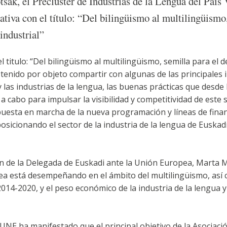
ak, el Precluster de Industrias de la Lengua del País 
a con el título: “Del bilingüismo al multilingüismo,
industrial”
l titulo: “Del bilingüismo al multilingüismo, semilla para el d
a tenido por objeto compartir con algunas de las principales 
 las industrias de la lengua, las buenas prácticas que desde
 cabo para impulsar la visibilidad y competitividad de este s
 puesta en marcha de la nueva programación y líneas de finan
sicionando el sector de la industria de la lengua de Euskad
n de la Delegada de Euskadi ante la Unión Europea, Marta M
ea está desempeñando en el ámbito del multilingüismo, así 
14-2020, y el peso económico de la industria de la lengua y 
UNE ha manifestado que el principal objetivo de la Asociació