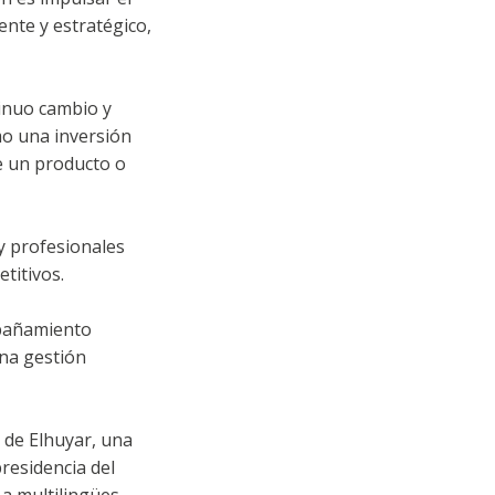
ente y estratégico,
inuo cambio y
mo una inversión
de un producto o
y profesionales
titivos.
mpañamiento
una gestión
a de Elhuyar, una
residencia del