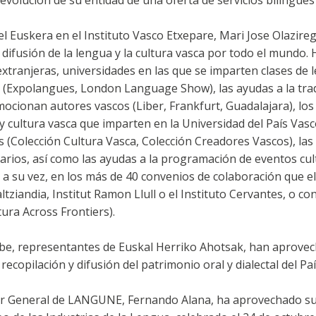
volución de su entidad de una oferta de servicios bilingües 
l Euskera en el Instituto Vasco Etxepare, Mari Jose Olazire
a difusión de la lengua y la cultura vasca por todo el mundo. 
xtranjeras, universidades en las que se imparten clases de 
en (Expolangues, London Language Show), las ayudas a la tr
romocionan autores vascos (Liber, Frankfurt, Guadalajara), lo
 cultura vasca que imparten en la Universidad del País Vasco
es (Colección Cultura Vasca, Colección Creadores Vascos), la
arios, así como las ayudas a la programación de eventos cul
, a su vez, en los más de 40 convenios de colaboración que el
tziandia, Institut Ramon Llull o el Instituto Cervantes, o co
ura Across Frontiers).
abe, representantes de Euskal Herriko Ahotsak, han aprove
copilación y difusión del patrimonio oral y dialectal del Pa
tor General de LANGUNE, Fernando Alana, ha aprovechado su