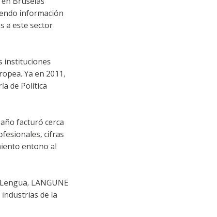
e en Bruselas
iendo información
s a este sector
 instituciones
ropea. Ya en 2011,
a de Política
 año facturó cerca
fesionales, cifras
miento entono al
 la Lengua, LANGUNE
industrias de la