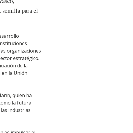
Vasco,
 semilla para el
esarrollo
instituciones
 las organizaciones
ector estratégico.
ciación de la
i en la Unión
arín, quien ha
como la futura
las industrias
n es impulsar el