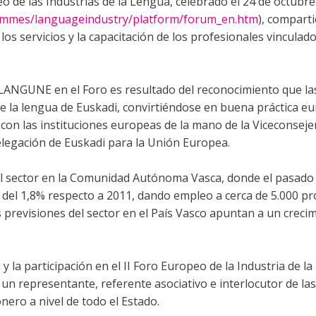
eo de las Industrias de la Lengua, celebrado el 24 de octubr
rammes/languageindustry/platform/forum_en.htm
), compart
los servicios y la capacitación de los profesionales vinculado
 LANGUNE en el Foro es resultado del reconocimiento que las
de la lengua de Euskadi, convirtiéndose en buena práctica eu
 las instituciones europeas de la mano de la Viceconsejerí
Delegación de Euskadi para la Unión Europea.
del sector en la Comunidad Autónoma Vasca, donde el pasado
 del 1,8% respecto a 2011, dando empleo a cerca de 5.000 pro
 previsiones del sector en el País Vasco apuntan a un creci
 y la participación en el II Foro Europeo de la Industria de
 representante, referente asociativo e interlocutor de las 
ero a nivel de todo el Estado.