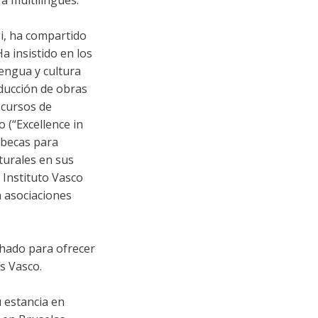
a multilingües.
gi, ha compartido
Ha insistido en los
lengua y cultura
aducción de obras
s cursos de
 (“Excellence in
s becas para
turales en sus
 Instituto Vasco
n asociaciones
chado para ofrecer
ís Vasco.
 estancia en