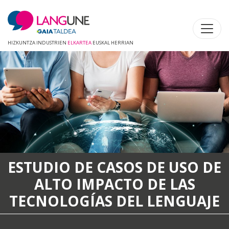
HIZKUNTZA INDUSTRIEN
ELKARTEA
EUSKAL HERRIAN
ASOS DE USO DE
QUÉ H
CTO DE LAS
 DEL LENGUAJE
Langune es una as
servicios estraté