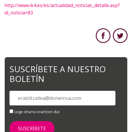
http://www.ik4.es/es/actualidad_noticias_detalle.asp?
id_noticia=83
SUSCRÍBETE A NUESTRO
BOLETÍN
Lege oharra onartzen dut