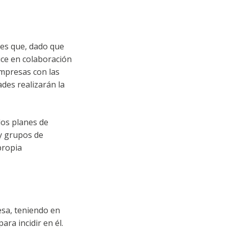
 es que, dado que
ice en colaboración
empresas con las
ades realizarán la
 los planes de
 y grupos de
propia
sa, teniendo en
ra incidir en él.