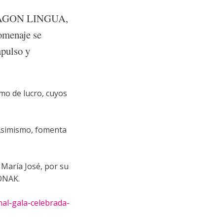
ONDRAGON LINGUA,
omenaje se
mpulso y
mo de lucro, cuyos
 Asimismo, fomenta
aría José, por su
RIONAK.
al-gala-celebrada-