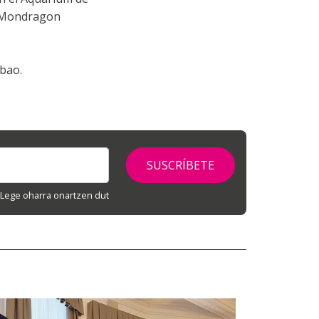
 (Mondragon
lbao.
Lege oharra onartzen dut