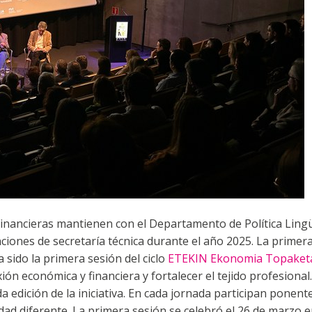
Financieras mantienen con el Departamento de Política Lingüí
ones de secretaría técnica durante el año 2025. La primera 
 sido la primera sesión del ciclo
ETEKIN Ekonomia Topaket
xión económica y financiera y fortalecer el tejido profesional
a edición de la iniciativa. En cada jornada participan ponent
dad diferente. La primera sesión se celebró el 26 de marzo 