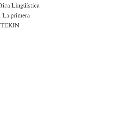
tica Lingüística
. La primera
o ETEKIN