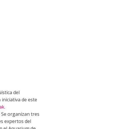
stica del
iniciativa de este
ak
.
. Se organizan tres
es expertos del
en el Aquarium de