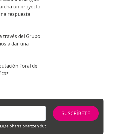
marcha un proyecto,
 una respuesta
a través del Grupo
mos a dar una
putación Foral de
icaz.
Lege oharra onartzen dut