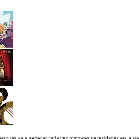
s lenguas va a generar cada vez mayores necesidades en la so