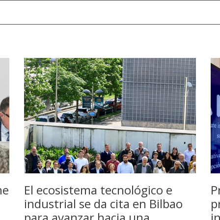
ne
El ecosistema tecnológico e
P
industrial se da cita en Bilbao
p
para avanzar hacia una
i