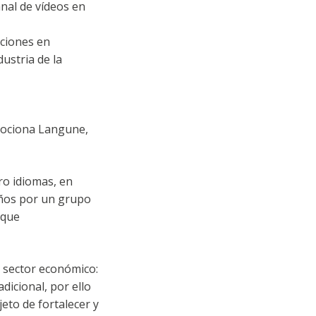
anal de vídeos en
aciones en
dustria de la
mociona Langune,
ro idiomas, en
 años por un grupo
sque
e sector económico:
dicional, por ello
eto de fortalecer y