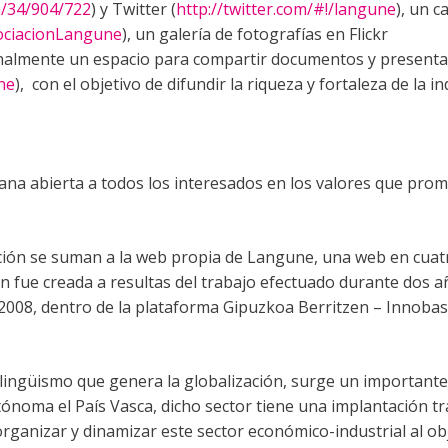
m/34/904/722
) y Twitter (
http://twitter.com/#!/langune
), un c
ociacionLangune
), un galería de fotografías en Flickr
finalmente un espacio para compartir documentos y present
ne
), con el objetivo de difundir la riqueza y fortaleza de la in
na abierta a todos los interesados en los valores que pro
ción se suman a la web propia de Langune, una web en cuat
ión fue creada a resultas del trabajo efectuado durante dos
2008, dentro de la plataforma Gipuzkoa Berritzen – Innoba
ilingüismo que genera la globalización, surge un important
tónoma el País Vasca, dicho sector tiene una implantación tra
anizar y dinamizar este sector económico-industrial al obj