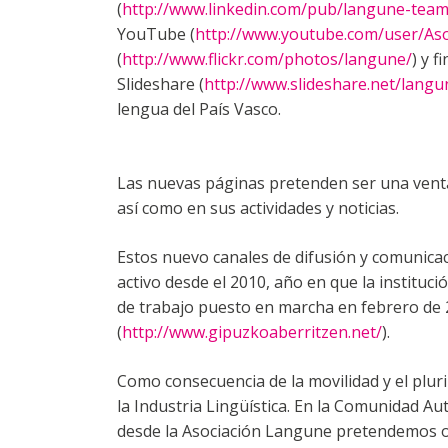
(
http://www.linkedin.com/pub/langune-tea
YouTube (
http://www.youtube.com/user/As
(
http://www.flickr.com/photos/langune/
) y 
Slideshare (
http://www.slideshare.net/langu
lengua del País Vasco.
Las nuevas páginas pretenden ser una venta
así como en sus actividades y noticias.
Estos nuevo canales de difusión y comunica
activo desde el 2010, año en que la instituc
de trabajo puesto en marcha en febrero de 
(
http://www.gipuzkoaberritzen.net/
).
Como consecuencia de la movilidad y el plur
la Industria Lingüística. En la Comunidad Au
desde la Asociación Langune pretendemos org