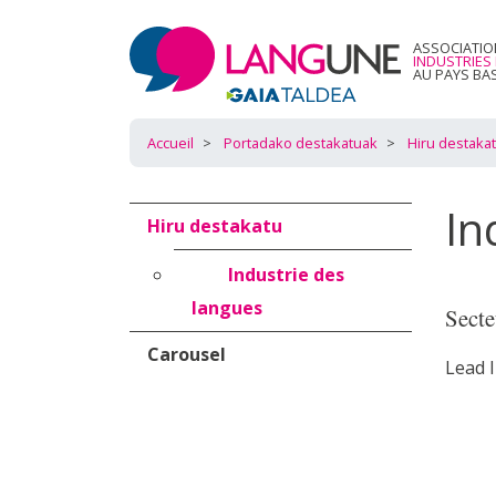
ASSOCIATIO
INDUSTRIES
AU PAYS BA
Accueil
Portadako destakatuak
Hiru destaka
In
Hiru destakatu
Industrie des
langues
Secte
Carousel
Lead 