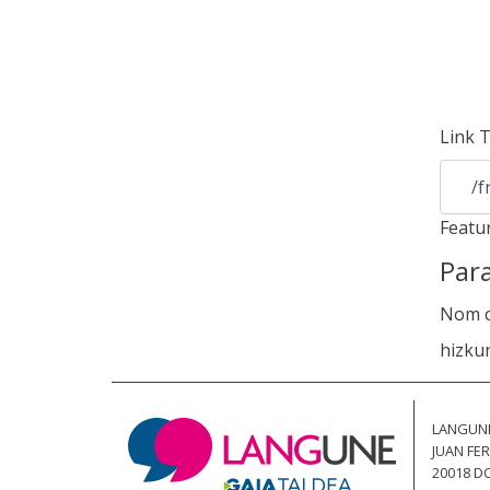
Link
T
/f
Featu
Par
Nom 
hizku
LANGUN
JUAN FER
20018 D