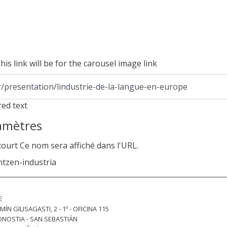
his link will be for the carousel image link
r/presentation/lindustrie-de-la-langue-en-europe
red text
amètres
court
Ce nom sera affiché dans l'URL.
ntzen-industria
E
MÍN GILISAGASTI, 2 - 1º - OFICINA 115
ONOSTIA - SAN SEBASTIÁN