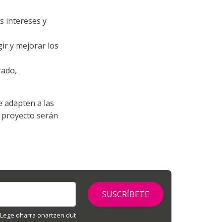
s intereses y
ir y mejorar los
rado,
e adapten a las
e proyecto serán
Lege oharra onartzen dut