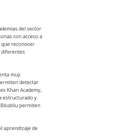
ademias del sector
rsonas con acceso a
y que reconocer
 diferentes
ienta muy
permiten detectar
s es Khan Academy,
a estructurado y
 Bliubliu permiten
 el aprendizaje de