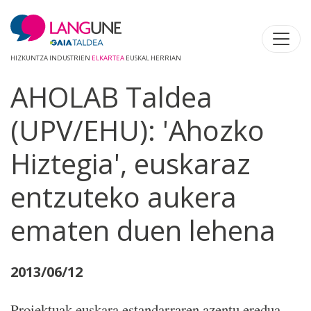
HIZKUNTZA INDUSTRIEN
ELKARTEA
EUSKAL HERRIAN
AHOLAB Taldea
(UPV/EHU): 'Ahozko
Hiztegia', euskaraz
entzuteko aukera
ematen duen lehena
2013/06/12
Proiektuak euskara estandarraren azentu eredua