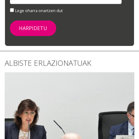
Lege oharra onartzen dut
ALBISTE ERLAZIONATUAK