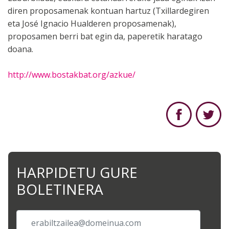
diren proposamenak kontuan hartuz (Txillardegiren
eta José Ignacio Hualderen proposamenak),
proposamen berri bat egin da, paperetik haratago
doana.
http://www.bostakbat.org/azkue/
HARPIDETU GURE
BOLETINERA