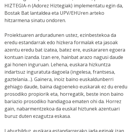
HIZTEGIA-n (Adorez Hiztegiak) implementatu egin da,
Bostak Bat lantaldea eta UPV/EHUren arteko
hitzarmena sinatu ondoren.
Proiektuaren arduradunen ustez, ezinbestekoa da
eredu estandarrak edo hizkera formalak eta jasoak
azentu eredu bat izatea, batez ere, euskararen egoera
kontuan izanda. Izan ere, hainbat arazo nagusi daude
gai honen inguruan. Lehena, euskara hizkuntza
indartsuz inguratuta dagoela (ingelesa, frantsesa,
gaztelania…). Gainera, inoiz baino euskaldunberri
gehiago daude, baina dagoeneko euskarak ez du eredu
prosodiko propiorik eta, horregatik, beste inon baino
bariazio prosodiko handiagoa ematen ohi da. Horrez
gain, nabarmentzekoa da euskal hiztunek azentuari
buruz duten ezagutza eskasa.
Laburbilduz, euskara estandarrerako jada eginak izan