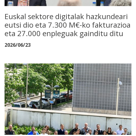
Euskal sektore digitalak hazkundeari
eutsi dio eta 7.300 M€-ko fakturazioa
eta 27.000 enpleguak gainditu ditu
2026/06/23