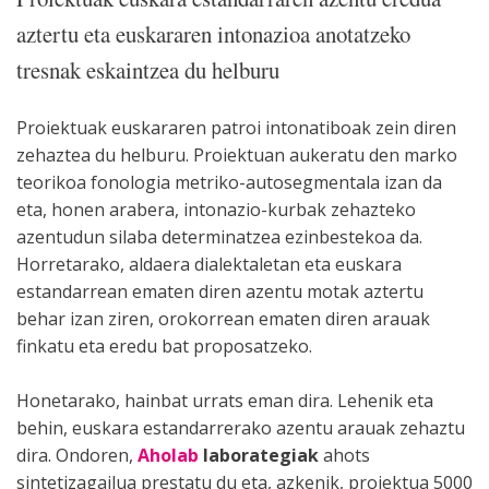
aztertu eta euskararen intonazioa anotatzeko
tresnak eskaintzea du helburu
Proiektuak euskararen patroi intonatiboak zein diren
zehaztea du helburu. Proiektuan aukeratu den marko
teorikoa fonologia metriko-autosegmentala izan da
eta, honen arabera, intonazio-kurbak zehazteko
azentudun silaba determinatzea ezinbestekoa da.
Horretarako, aldaera dialektaletan eta euskara
estandarrean ematen diren azentu motak aztertu
behar izan ziren, orokorrean ematen diren arauak
finkatu eta eredu bat proposatzeko.
Honetarako, hainbat urrats eman dira. Lehenik eta
behin, euskara estandarrerako azentu arauak zehaztu
dira. Ondoren,
Aholab
laborategiak
ahots
sintetizagailua prestatu du eta, azkenik, proiektua 5000