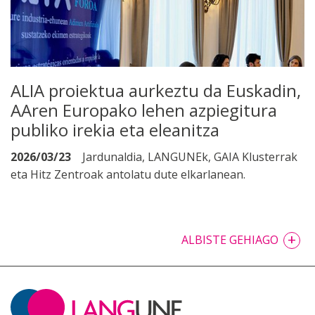
ALIA proiektua aurkeztu da Euskadin,
AAren Europako lehen azpiegitura
publiko irekia eta eleanitza
2026/03/23
Jardunaldia, LANGUNEk, GAIA Klusterrak
eta Hitz Zentroak antolatu dute elkarlanean.
+
ALBISTE GEHIAGO