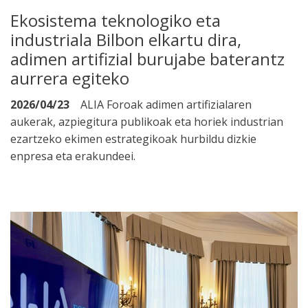
Ekosistema teknologiko eta
industriala Bilbon elkartu dira,
adimen artifizial burujabe baterantz
aurrera egiteko
2026/04/23
ALIA Foroak adimen artifizialaren
aukerak, azpiegitura publikoak eta horiek industrian
ezartzeko ekimen estrategikoak hurbildu dizkie
enpresa eta erakundeei.