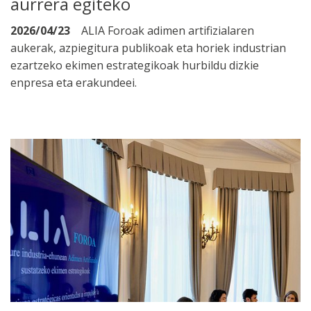
aurrera egiteko
2026/04/23
ALIA Foroak adimen artifizialaren
aukerak, azpiegitura publikoak eta horiek industrian
ezartzeko ekimen estrategikoak hurbildu dizkie
enpresa eta erakundeei.