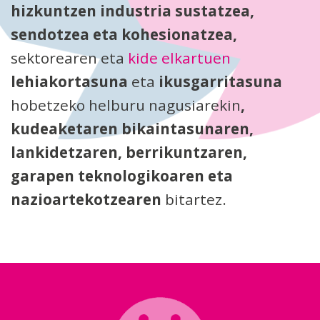
hizkuntzen industria sustatzea,
sendotzea eta kohesionatzea,
sektorearen eta
kide elkartuen
lehiakortasuna
eta
ikusgarritasuna
hobetzeko helburu nagusiarekin
,
kudeaketaren bikaintasunaren,
lankidetzaren, berrikuntzaren,
garapen teknologikoaren eta
nazioartekotzearen
bitartez.