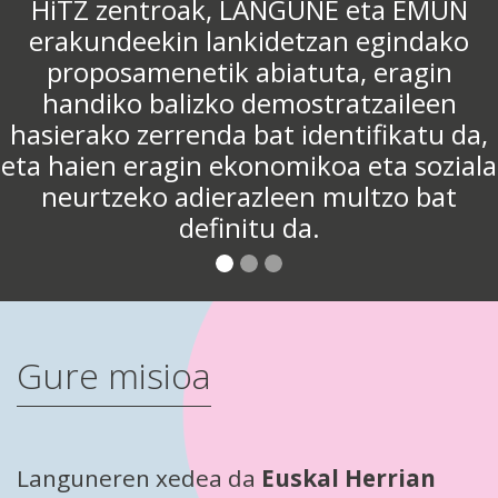
, LANGUNE eta EMUN
ankidetzan egindako
k abiatuta, eragin
o demostratzaileen
a bat identifikatu da,
ekonomikoa eta soziala
razleen multzo bat
initu da.
Gure misioa
Languneren xedea da
Euskal Herrian