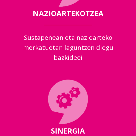
NAZIOARTEKOTZEA
Sustapenean eta nazioarteko
merkatuetan laguntzen diegu
bazkideei
SINERGIA