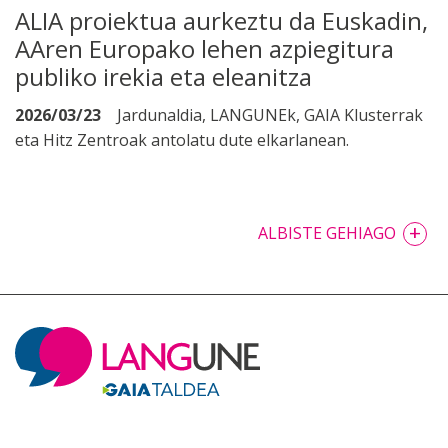
ALIA proiektua aurkeztu da Euskadin,
AAren Europako lehen azpiegitura
publiko irekia eta eleanitza
2026/03/23
Jardunaldia, LANGUNEk, GAIA Klusterrak
eta Hitz Zentroak antolatu dute elkarlanean.
+
ALBISTE GEHIAGO