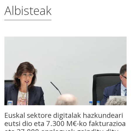
Albisteak
Euskal sektore digitalak hazkundeari
eutsi dio eta 7.300 M€-ko fakturazioa