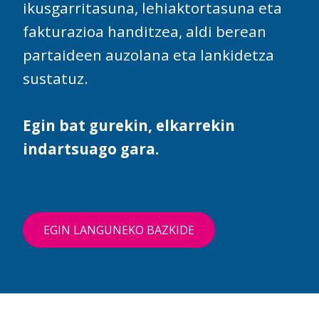
ikusgarritasuna, lehiaktortasuna eta
fakturazioa handitzea, aldi berean
partaideen auzolana eta lankidetza
sustatuz.
Egin bat gurekin, elkarrekin
indartsuago gara.
EGIN LANGUNEKO BAZKIDE