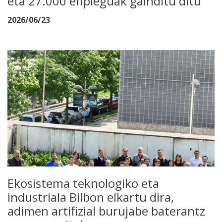
eta 27.000 enpleguak gainditu ditu
2026/06/23
Ekosistema teknologiko eta
industriala Bilbon elkartu dira,
adimen artifizial burujabe baterantz