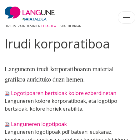
HIZKUNTZA INDUSTRIEN
ELKARTEA
EUSKAL HERRIAN
Irudi korporatiboa
Languneren irudi korporatiboaren material
grafikoa aurkituko duzu hemen.
Logotipoaren bertsioak kolore ezberdinetan
Languneren kolore korporatiboak, eta logotipo
bertsioak, kolore horiek erabilita.
Languneren logotipoak
Languneren logotipoak pdf batean: euskaraz,
ingelesez eta euskara-gaztelania logotipo elebiduna.