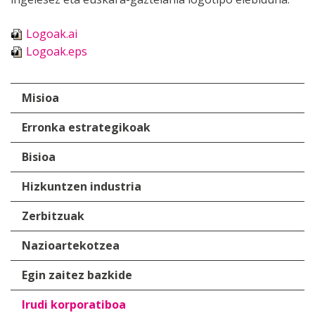
Logoak.ai
Logoak.eps
Misioa
Erronka estrategikoak
Bisioa
Hizkuntzen industria
Zerbitzuak
Nazioartekotzea
Egin zaitez bazkide
Irudi korporatiboa