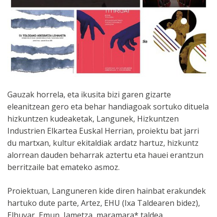
Gauzak horrela, eta ikusita bizi garen gizarte
eleanitzean gero eta behar handiagoak sortuko dituela
hizkuntzen kudeaketak, Langunek, Hizkuntzen
Industrien Elkartea Euskal Herrian, proiektu bat jarri
du martxan, kultur ekitaldiak ardatz hartuz, hizkuntz
alorrean dauden beharrak aztertu eta hauei erantzun
berritzaile bat emateko asmoz.
Proiektuan, Languneren kide diren hainbat erakundek
hartuko dute parte, Artez, EHU (Ixa Taldearen bidez),
Elhuyar, Emun, Iametza, maramara* taldea,