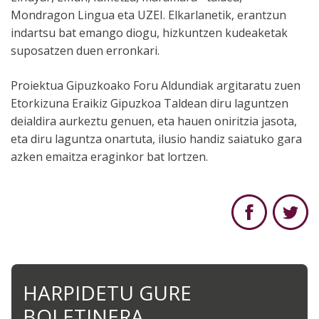
Mondragon Lingua eta UZEI. Elkarlanetik, erantzun
indartsu bat emango diogu, hizkuntzen kudeaketak
suposatzen duen erronkari.
Proiektua Gipuzkoako Foru Aldundiak argitaratu zuen
Etorkizuna Eraikiz Gipuzkoa Taldean diru laguntzen
deialdira aurkeztu genuen, eta hauen oniritzia jasota,
eta diru laguntza onartuta, ilusio handiz saiatuko gara
azken emaitza eraginkor bat lortzen.
HARPIDETU GURE
BOLETINERA