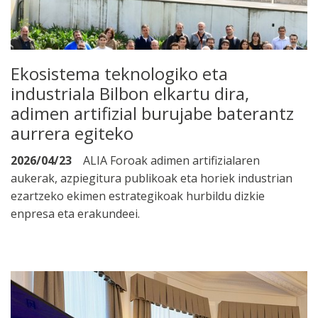
Ekosistema teknologiko eta
industriala Bilbon elkartu dira,
adimen artifizial burujabe baterantz
aurrera egiteko
2026/04/23
ALIA Foroak adimen artifizialaren
aukerak, azpiegitura publikoak eta horiek industrian
ezartzeko ekimen estrategikoak hurbildu dizkie
enpresa eta erakundeei.