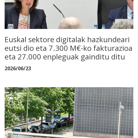
Euskal sektore digitalak hazkundeari
eutsi dio eta 7.300 M€-ko fakturazioa
eta 27.000 enpleguak gainditu ditu
2026/06/23