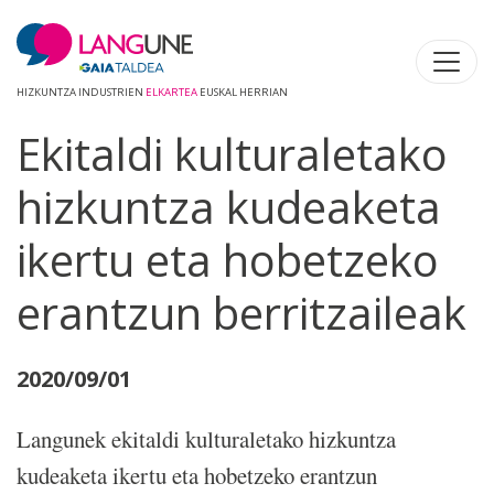
HIZKUNTZA INDUSTRIEN
ELKARTEA
EUSKAL HERRIAN
Ekitaldi kulturaletako
hizkuntza kudeaketa
ikertu eta hobetzeko
erantzun berritzaileak
2020/09/01
Langunek ekitaldi kulturaletako hizkuntza
kudeaketa ikertu eta hobetzeko erantzun