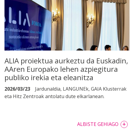
ALIA proiektua aurkeztu da Euskadin,
AAren Europako lehen azpiegitura
publiko irekia eta eleanitza
2026/03/23
Jardunaldia, LANGUNEk, GAIA Klusterrak
eta Hitz Zentroak antolatu dute elkarlanean.
+
ALBISTE GEHIAGO