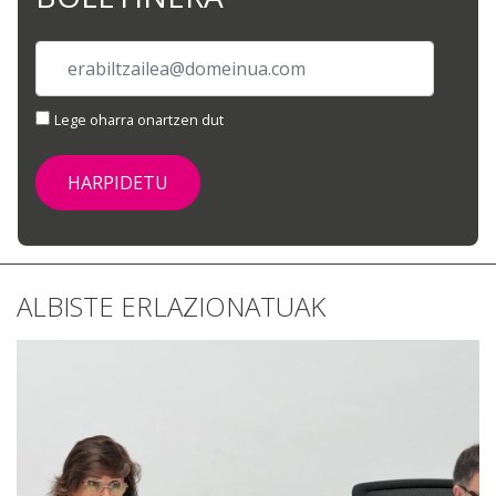
Lege oharra onartzen dut
ALBISTE ERLAZIONATUAK