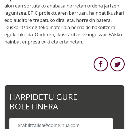
alorrean sortutako anabasa horretan ordena jartzen
laguntzea. EPIC proiektuaren barruan, hainbat ikuskari
edo auditore trebatuko dira, eta, horrekin batera,
ikuskaritzak egiteko materiala herrialde bakoitzera
egokituko da. Ondoren, ikuskaritzei ekingo zaie EAEko
hainbat enpresa txiki eta ertainetan.
HARPIDETU GURE
BOLETINERA