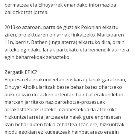
bermatzea eta Elhuyarrek emandako informazioa
baliozkotzat jotzea.
2013ko azaroan, partaide guztiak Polonian elkartu
ziren, proiektuaren oinarriak finkatzeko. Martxoaren
11n, berriz, Bathen (Ingalaterra) elkartuko dira, orain
arteko egindako lanak partekatu eta hemendik aurrera
egin beharrekoak zehazteko.
Zergatik EPIC?
Enpresa eta erakundeetan euskara-planak garatzean,
Elhuyar Aholkularitzak beste behar batez ohartzeko
aukera izan du: azken urteotan hainbat erakundetan
martxan jarritako nazioartekotze-prozesuak
arrakastatsuak izateko, ezinbestekoa da atzerriko
hizkuntzei arreta jartzea eta haiek gure enpresetan
izan behar duten tokia zehaztea. Izan ere, hizkuntzak
modu egokian ez kudeatzeak hainbat arazo eragin