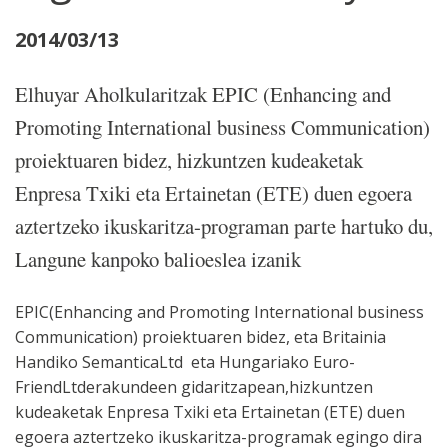
2014/03/13
Elhuyar Aholkularitzak EPIC (Enhancing and
Promoting International business Communication)
proiektuaren bidez, hizkuntzen kudeaketak
Enpresa Txiki eta Ertainetan (ETE) duen egoera
aztertzeko ikuskaritza-programan parte hartuko du,
Langune kanpoko balioeslea izanik
EPIC(Enhancing and Promoting International business
Communication) proiektuaren bidez, eta Britainia
Handiko SemanticaLtd eta Hungariako Euro-
FriendLtderakundeen gidaritzapean,hizkuntzen
kudeaketak Enpresa Txiki eta Ertainetan (ETE) duen
egoera aztertzeko ikuskaritza-programak egingo dira