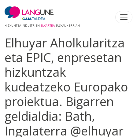
HIZKUNTZA INDUSTRIEN
ELKARTEA
EUSKAL HERRIAN
Elhuyar Aholkularitza
eta EPIC, enpresetan
hizkuntzak
kudeatzeko Europako
proiektua. Bigarren
geldialdia: Bath,
Ingalaterra @elhuyar