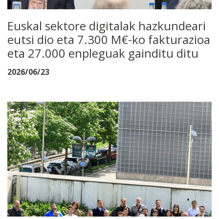
Euskal sektore digitalak hazkundeari
eutsi dio eta 7.300 M€-ko fakturazioa
eta 27.000 enpleguak gainditu ditu
2026/06/23