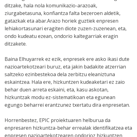
ditzake, hala nola komunikazio-arazoak,
ziurgabetasuna, konfiantza falta bezeroen aldetik,
gatazkak eta abar.Arazo horiek guztiek enpresen
lehiakortasunari eragiten diote zuzen-zuzenean, eta,
ondo kudeatu ezean, ondorio kaltegarriak eragin
ditzakete.
Baina Elhuyarrek ez ezik, enpresek ere asko ikasi dute
nazioartekotzeari buruz, eta jakin badakite atzerrian
saltzeko ezinbestekoa dela zerbitzu eleaniztuna
eskaintzea. Hala ere, hizkuntzen kudeaketari ez zaio
behar duen arreta eskaini, eta, kasu askotan,
hizkuntzak modu ez-sistematikoan eta egunean
egungo beharrei erantzunez txertatu dira enpresetan.
Horrenbestez, EPIC proiektuaren helburua da
enpresaren hizkuntza-behar errealak identifikatzea eta
enpresen nazioartekotzearen ondorioz hizkuntzen