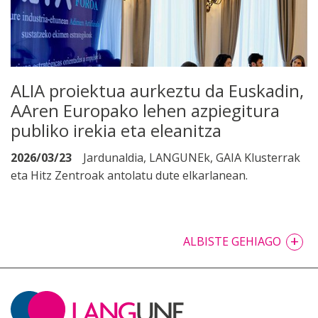
ALIA proiektua aurkeztu da Euskadin,
AAren Europako lehen azpiegitura
publiko irekia eta eleanitza
2026/03/23
Jardunaldia, LANGUNEk, GAIA Klusterrak
eta Hitz Zentroak antolatu dute elkarlanean.
+
ALBISTE GEHIAGO