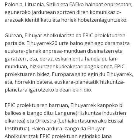
Polonia, Lituania, Sizilia eta EAEko hainbat enpresatan,
eguneroko jardunean sortzen diren komunikazio-
arazoak identifikatu eta horiek hobetzenlaguntzeko.
Gurean, Elhuyar Aholkularitza da EPIC proiektuaren
partaide. Elhuyarrek20 urte baino gehiago daramatza
euskara-planak enpresa-munduan diseinatzen eta
garatzen , eta, beraz, eskarmentu handia du lan-
munduan, hizkuntzenkudeaketari dagokionez. EPIC
proiektuaren bidez, Europara salto egin du Elhuyarrek,
eta, horrekin batera, euskara-planetatik hizkuntza-
planetara igarotzeko bideari ekin dio.
EPIC proiektuaren barruan, Elhuyarrek kanpoko bi
balioesle izango ditu: Langune(Hizkuntza industrien
elkartea) eta Orkestra (Lehiakortasunerako Euskal
Institutua). Haien ardura izango da Elhuyar
Aholkularitzak EPIC proiektuan egindako lana