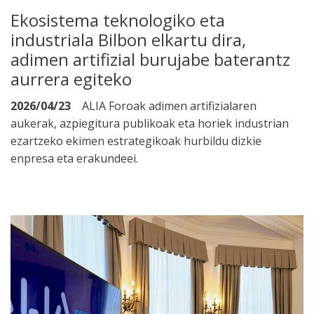
Ekosistema teknologiko eta
industriala Bilbon elkartu dira,
adimen artifizial burujabe baterantz
aurrera egiteko
2026/04/23
ALIA Foroak adimen artifizialaren
aukerak, azpiegitura publikoak eta horiek industrian
ezartzeko ekimen estrategikoak hurbildu dizkie
enpresa eta erakundeei.