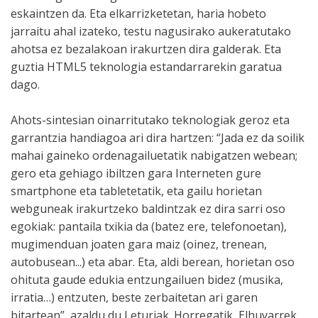
eskaintzen da. Eta elkarrizketetan, haria hobeto
jarraitu ahal izateko, testu nagusirako aukeratutako
ahotsa ez bezalakoan irakurtzen dira galderak. Eta
guztia HTML5 teknologia estandarrarekin garatua
dago.
Ahots-sintesian oinarritutako teknologiak geroz eta
garrantzia handiagoa ari dira hartzen: “Jada ez da soilik
mahai gaineko ordenagailuetatik nabigatzen webean;
gero eta gehiago ibiltzen gara Interneten gure
smartphone eta tabletetatik, eta gailu horietan
webguneak irakurtzeko baldintzak ez dira sarri oso
egokiak: pantaila txikia da (batez ere, telefonoetan),
mugimenduan joaten gara maiz (oinez, trenean,
autobusean...) eta abar. Eta, aldi berean, horietan oso
ohituta gaude edukia entzungailuen bidez (musika,
irratia…) entzuten, beste zerbaitetan ari garen
bitartean”, azaldu du Leturiak. Horregatik, Elhuyarrek