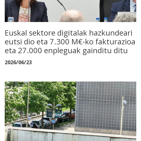
Euskal sektore digitalak hazkundeari
eutsi dio eta 7.300 M€-ko fakturazioa
eta 27.000 enpleguak gainditu ditu
2026/06/23