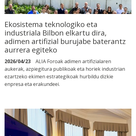
Ekosistema teknologiko eta
industriala Bilbon elkartu dira,
adimen artifizial burujabe baterantz
aurrera egiteko
2026/04/23
ALIA Foroak adimen artifizialaren
aukerak, azpiegitura publikoak eta horiek industrian
ezartzeko ekimen estrategikoak hurbildu dizkie
enpresa eta erakundeei.