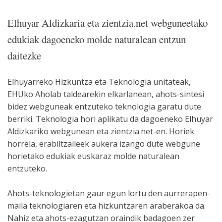
Elhuyar Aldizkaria eta zientzia.net webguneetako
edukiak dagoeneko molde naturalean entzun
daitezke
Elhuyarreko Hizkuntza eta Teknologia unitateak,
EHUko Aholab taldearekin elkarlanean, ahots-sintesi
bidez webguneak entzuteko teknologia garatu dute
berriki. Teknologia hori aplikatu da dagoeneko Elhuyar
Aldizkariko webgunean eta zientzia.net-en. Horiek
horrela, erabiltzaileek aukera izango dute webgune
horietako edukiak euskaraz molde naturalean
entzuteko.
Ahots-teknologietan gaur egun lortu den aurrerapen-
maila teknologiaren eta hizkuntzaren araberakoa da.
Nahiz eta ahots-ezagutzan oraindik badagoen zer