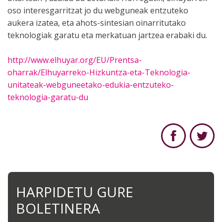
oso interesgarritzat jo du webguneak entzuteko
aukera izatea, eta ahots-sintesian oinarritutako
teknologiak garatu eta merkatuan jartzea erabaki du.
http://www.elhuyar.org/EU/Prentsa-
oharrak/Elhuyarreko-Hizkuntza-eta-Teknologia-
unitateak-webguneetako-edukia-entzuteko-
teknologia-garatu-du
HARPIDETU GURE
BOLETINERA