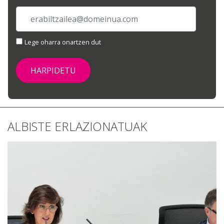
Lege oharra onartzen dut
ALBISTE ERLAZIONATUAK