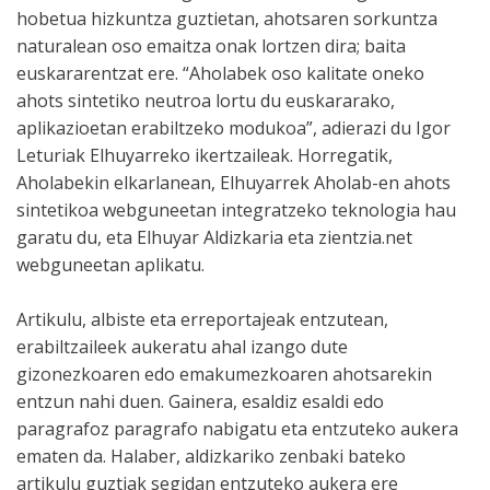
hobetua hizkuntza guztietan, ahotsaren sorkuntza
naturalean oso emaitza onak lortzen dira; baita
euskararentzat ere. “Aholabek oso kalitate oneko
ahots sintetiko neutroa lortu du euskararako,
aplikazioetan erabiltzeko modukoa”, adierazi du Igor
Leturiak Elhuyarreko ikertzaileak. Horregatik,
Aholabekin elkarlanean, Elhuyarrek Aholab-en ahots
sintetikoa webguneetan integratzeko teknologia hau
garatu du, eta Elhuyar Aldizkaria eta zientzia.net
webguneetan aplikatu.
Artikulu, albiste eta erreportajeak entzutean,
erabiltzaileek aukeratu ahal izango dute
gizonezkoaren edo emakumezkoaren ahotsarekin
entzun nahi duen. Gainera, esaldiz esaldi edo
paragrafoz paragrafo nabigatu eta entzuteko aukera
ematen da. Halaber, aldizkariko zenbaki bateko
artikulu guztiak segidan entzuteko aukera ere