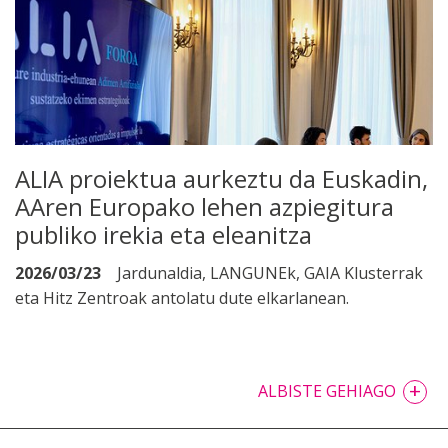
ALIA proiektua aurkeztu da Euskadin,
AAren Europako lehen azpiegitura
publiko irekia eta eleanitza
2026/03/23
Jardunaldia, LANGUNEk, GAIA Klusterrak
eta Hitz Zentroak antolatu dute elkarlanean.
+
ALBISTE GEHIAGO