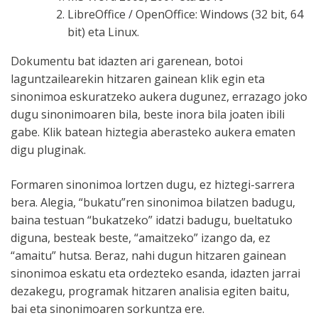
LibreOffice / OpenOffice: Windows (32 bit, 64
bit) eta Linux.
Dokumentu bat idazten ari garenean, botoi
laguntzailearekin hitzaren gainean klik egin eta
sinonimoa eskuratzeko aukera dugunez, errazago joko
dugu sinonimoaren bila, beste inora bila joaten ibili
gabe. Klik batean hiztegia aberasteko aukera ematen
digu pluginak.
Formaren sinonimoa lortzen dugu, ez hiztegi-sarrera
bera. Alegia, “bukatu”ren sinonimoa bilatzen badugu,
baina testuan “bukatzeko” idatzi badugu, bueltatuko
diguna, besteak beste, “amaitzeko” izango da, ez
“amaitu” hutsa. Beraz, nahi dugun hitzaren gainean
sinonimoa eskatu eta ordezteko esanda, idazten jarrai
dezakegu, programak hitzaren analisia egiten baitu,
bai eta sinonimoaren sorkuntza ere.