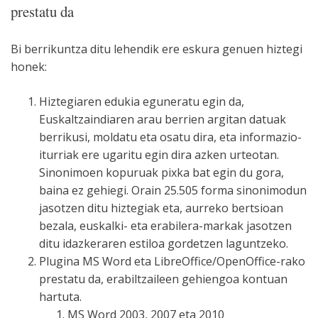
prestatu da
Bi berrikuntza ditu lehendik ere eskura genuen hiztegi
honek:
Hiztegiaren edukia eguneratu egin da,
Euskaltzaindiaren arau berrien argitan datuak
berrikusi, moldatu eta osatu dira, eta informazio-
iturriak ere ugaritu egin dira azken urteotan.
Sinonimoen kopuruak pixka bat egin du gora,
baina ez gehiegi. Orain 25.505 forma sinonimodun
jasotzen ditu hiztegiak eta, aurreko bertsioan
bezala, euskalki- eta erabilera-markak jasotzen
ditu idazkeraren estiloa gordetzen laguntzeko.
Plugina MS Word eta LibreOffice/OpenOffice-rako
prestatu da, erabiltzaileen gehiengoa kontuan
hartuta.
MS Word 2003, 2007 eta 2010