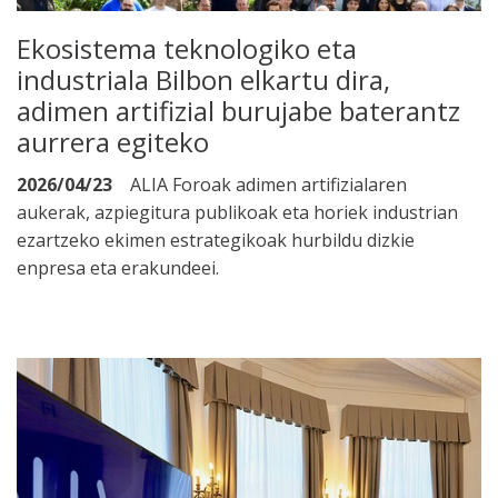
Ekosistema teknologiko eta
industriala Bilbon elkartu dira,
adimen artifizial burujabe baterantz
aurrera egiteko
2026/04/23
ALIA Foroak adimen artifizialaren
aukerak, azpiegitura publikoak eta horiek industrian
ezartzeko ekimen estrategikoak hurbildu dizkie
enpresa eta erakundeei.