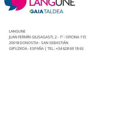
LANGUNE
JUAN FERMÍN GILISAGASTI, 2 - 1º - OFICINA 115
20018 DONOSTIA - SAN SEBASTIÁN
GIPUZKOA - ESPAÑA | TEL.: +34 628 69 18 63