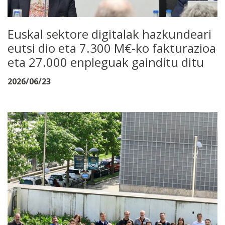
Euskal sektore digitalak hazkundeari
eutsi dio eta 7.300 M€-ko fakturazioa
eta 27.000 enpleguak gainditu ditu
2026/06/23