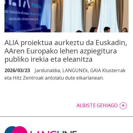
ALIA proiektua aurkeztu da Euskadin,
AAren Europako lehen azpiegitura
publiko irekia eta eleanitza
2026/03/23
Jardunaldia, LANGUNEk, GAIA Klusterrak
eta Hitz Zentroak antolatu dute elkarlanean.
+
ALBISTE GEHIAGO