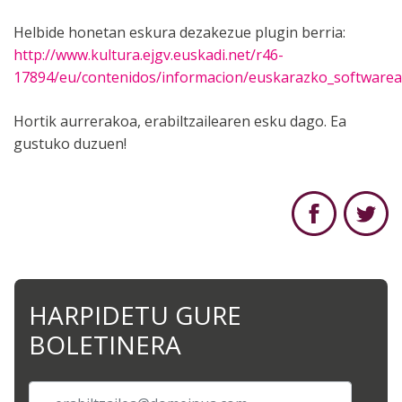
Helbide honetan eskura dezakezue plugin berria:
http://www.kultura.ejgv.euskadi.net/r46-
17894/eu/contenidos/informacion/euskarazko_softwarea
Hortik aurrerakoa, erabiltzailearen esku dago. Ea
gustuko duzuen!
HARPIDETU GURE
BOLETINERA