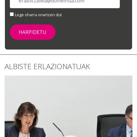
Lege oharra onartzen dut
ALBISTE ERLAZIONATUAK