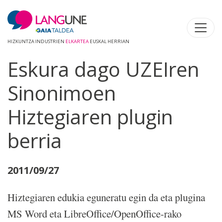
HIZKUNTZA INDUSTRIEN
ELKARTEA
EUSKAL HERRIAN
Eskura dago UZEIren
Sinonimoen
Hiztegiaren plugin
berria
2011/09/27
Hiztegiaren edukia eguneratu egin da eta plugina
MS Word eta LibreOffice/OpenOffice-rako