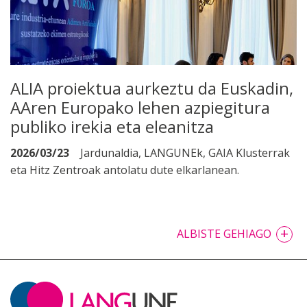
ALIA proiektua aurkeztu da Euskadin,
AAren Europako lehen azpiegitura
publiko irekia eta eleanitza
2026/03/23
Jardunaldia, LANGUNEk, GAIA Klusterrak
eta Hitz Zentroak antolatu dute elkarlanean.
+
ALBISTE GEHIAGO