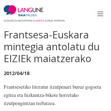
HIZKUNTZA INDUSTRIEN
ELKARTEA
EUSKAL HERRIAN
Frantsesa-Euskara
mintegia antolatu du
EIZIEk maiatzerako
2012/04/18
Frantsesetiko literatur itzulpenari buruz gogoeta
egitea eta hizkuntza-bikote horretako
itzulpengintzan trebatzea.