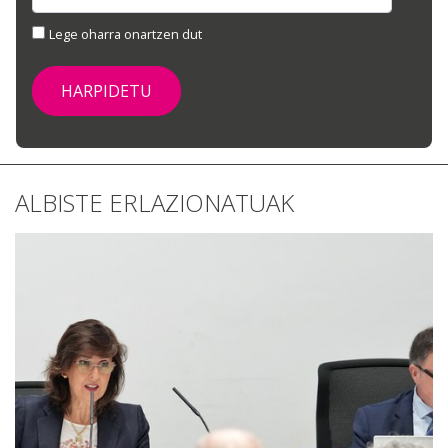
Lege oharra onartzen dut
ALBISTE ERLAZIONATUAK