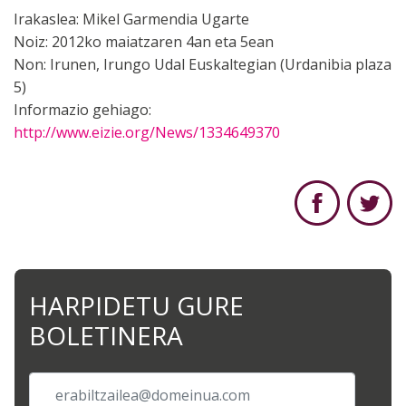
Irakaslea: Mikel Garmendia Ugarte
Noiz: 2012ko maiatzaren 4an eta 5ean
Non: Irunen, Irungo Udal Euskaltegian (Urdanibia plaza
5)
Informazio gehiago:
http://www.eizie.org/News/1334649370
HARPIDETU GURE
BOLETINERA