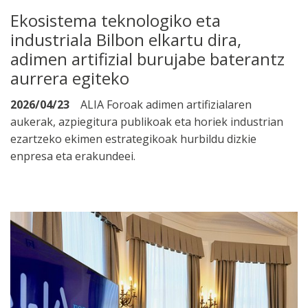
Ekosistema teknologiko eta
industriala Bilbon elkartu dira,
adimen artifizial burujabe baterantz
aurrera egiteko
2026/04/23
ALIA Foroak adimen artifizialaren
aukerak, azpiegitura publikoak eta horiek industrian
ezartzeko ekimen estrategikoak hurbildu dizkie
enpresa eta erakundeei.