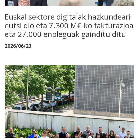
Euskal sektore digitalak hazkundeari
eutsi dio eta 7.300 M€-ko fakturazioa
eta 27.000 enpleguak gainditu ditu
2026/06/23