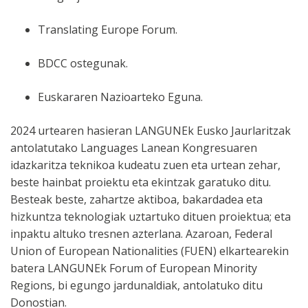
Translating Europe Forum.
BDCC ostegunak.
Euskararen Nazioarteko Eguna.
2024 urtearen hasieran LANGUNEk Eusko Jaurlaritzak
antolatutako Languages Lanean Kongresuaren
idazkaritza teknikoa kudeatu zuen eta urtean zehar,
beste hainbat proiektu eta ekintzak garatuko ditu.
Besteak beste, zahartze aktiboa, bakardadea eta
hizkuntza teknologiak uztartuko dituen proiektua; eta
inpaktu altuko tresnen azterlana. Azaroan, Federal
Union of European Nationalities (FUEN) elkartearekin
batera LANGUNEk Forum of European Minority
Regions, bi egungo jardunaldiak, antolatuko ditu
Donostian.