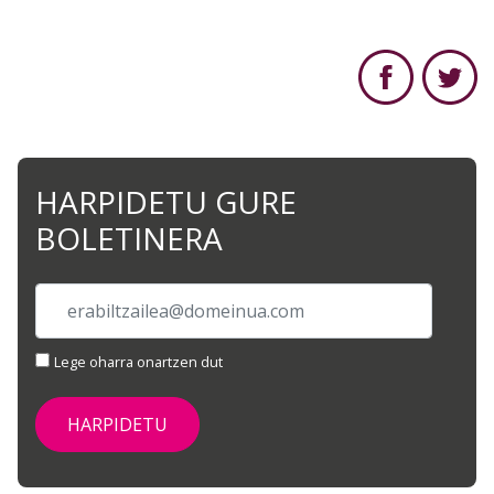
HARPIDETU GURE
BOLETINERA
Lege oharra onartzen dut