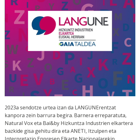
2023a sendotze urtea izan da LANGUNErentzat
kanpora zein barrura begira. Barnera erreparatuta,
Natural Vox eta Bai&by Hizkuntza Industrien elkartera
bazkide gisa gehitu dira eta ANETI, Itzulpen eta
Interpretazio Enpresen Elkarte Nazionalarekin,