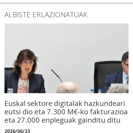
ALBISTE ERLAZIONATUAK
Euskal sektore digitalak hazkundeari
eutsi dio eta 7.300 M€-ko fakturazioa
eta 27.000 enpleguak gainditu ditu
2026/06/23