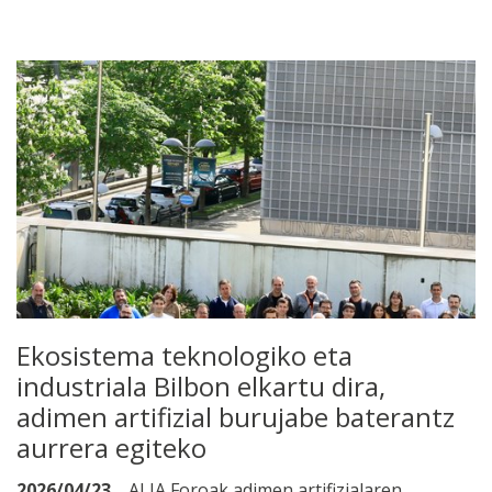
Ekosistema teknologiko eta
industriala Bilbon elkartu dira,
adimen artifizial burujabe baterantz
aurrera egiteko
2026/04/23
ALIA Foroak adimen artifizialaren