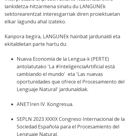
lankidetza-hitzarmena sinatu du LANGUNEk
sektorearentzat interesgarriak diren proiektuetan
elkar lagundu ahal izateko.
Kanpora begira, LANGUNEk hainbat jardunaldi eta
ekitaldietan parte hartu du:
Nueva Economía de la Lengua-k (PERTE)
antolatutako 'La #InteligenciaArtificial está
cambiando el mundo' eta 'Las nuevas
oportunidades que ofrece el Procesamiento del
Lenguaje Natural' jardunaldiak.
ANETIren IV. Kongresua.
SEPLN 2023 XXXIX Congreso Internacional de la
Sociedad Española para el Procesamiento del
Lenguaje Natural.