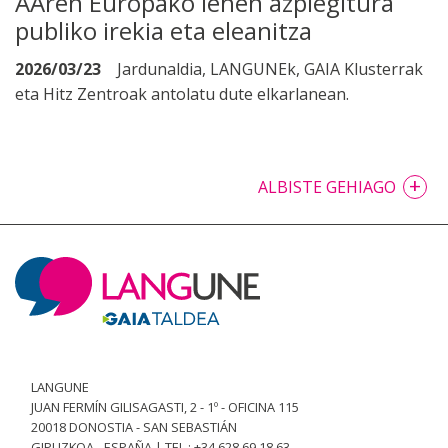
AAren Europako lehen azpiegitura
publiko irekia eta eleanitza
2026/03/23
Jardunaldia, LANGUNEk, GAIA Klusterrak
eta Hitz Zentroak antolatu dute elkarlanean.
+
ALBISTE GEHIAGO
LANGUNE
JUAN FERMÍN GILISAGASTI, 2 - 1º - OFICINA 115
20018 DONOSTIA - SAN SEBASTIÁN
GIPUZKOA - ESPAÑA | TEL.: +34 628 69 18 63