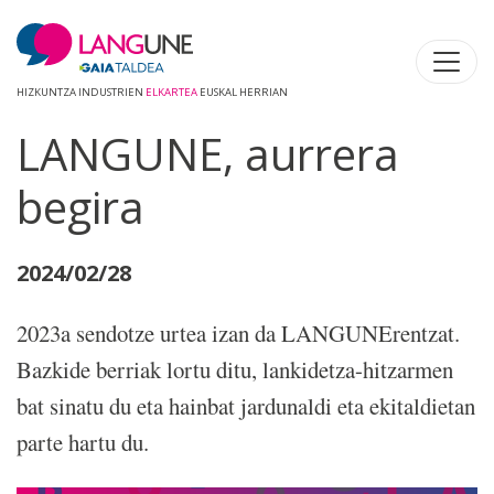
HIZKUNTZA INDUSTRIEN
ELKARTEA
EUSKAL HERRIAN
LANGUNE, aurrera
begira
2024/02/28
2023a sendotze urtea izan da LANGUNErentzat.
Bazkide berriak lortu ditu, lankidetza-hitzarmen
bat sinatu du eta hainbat jardunaldi eta ekitaldietan
parte hartu du.