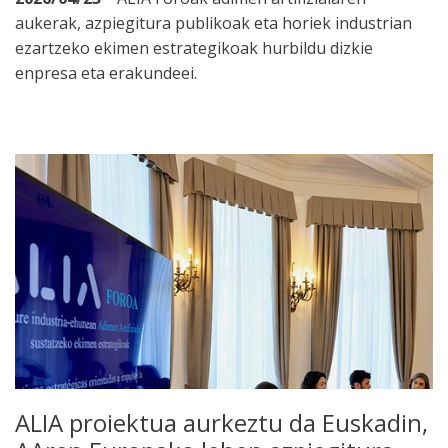
aukerak, azpiegitura publikoak eta horiek industrian
ezartzeko ekimen estrategikoak hurbildu dizkie
enpresa eta erakundeei.
ALIA proiektua aurkeztu da Euskadin,