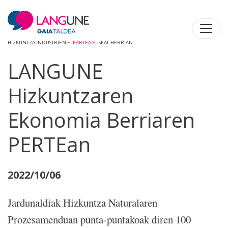
HIZKUNTZA INDUSTRIEN
ELKARTEA
EUSKAL HERRIAN
LANGUNE
Hizkuntzaren
Ekonomia Berriaren
PERTEan
2022/10/06
Jardunaldiak Hizkuntza Naturalaren
Prozesamenduan punta-puntakoak diren 100