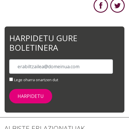
HARPIDETU GURE
BOLETINERA
Lege oharra onartzen dut
ALBISTE ERLAZIONATUAK