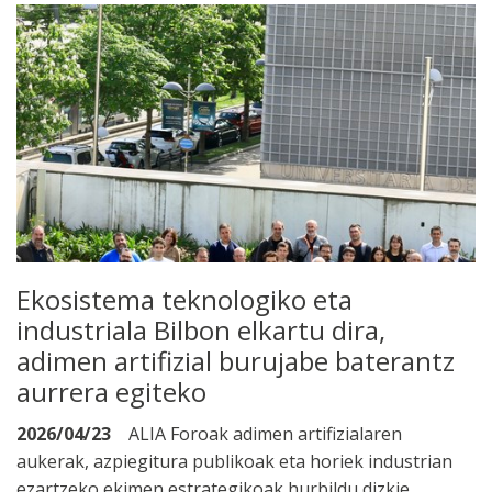
Ekosistema teknologiko eta
industriala Bilbon elkartu dira,
adimen artifizial burujabe baterantz
aurrera egiteko
2026/04/23
ALIA Foroak adimen artifizialaren
aukerak, azpiegitura publikoak eta horiek industrian
ezartzeko ekimen estrategikoak hurbildu dizkie