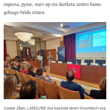
enpresa, pyme, start-up eta ikerketa zentro baino
gehiago bildu zituen.
Irailak 28an, LANGUNE eta bazkide diren Vicomtech eta