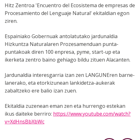
Hitz Zentroa 'Encuentro del Ecosistema de empresas de
Procesamiento del Lenguaje Natural' ekitaldian egon
ziren.
Espainiako Gobernuak antolatutako jardunaldia
Hizkuntza Naturalaren Prozesamenduan punta-
puntakoak diren 100 enpresa, pyme, start-up eta
ikerketa zentro baino gehiago bildu zituen Alacanten.
Jardunaldia interesgarria izan zen LANGUNEren barne-
lanerako, eta etorkizunean lankidetza-aukerak
zabaltzeko ere balio izan zuen.
Ekitaldia zuzenean eman zen eta hurrengo estekan
ikus daiteke berriro:
https://www.youtube.com/watch?
v=XdHnsBbXbWc