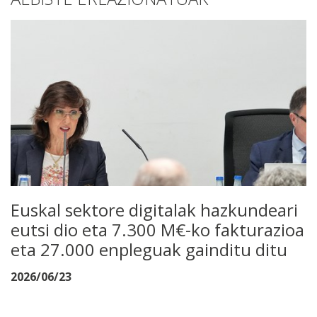
Euskal sektore digitalak hazkundeari
eutsi dio eta 7.300 M€-ko fakturazioa
eta 27.000 enpleguak gainditu ditu
2026/06/23