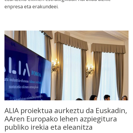
enpresa eta erakundeei.
ALIA proiektua aurkeztu da Euskadin,
AAren Europako lehen azpiegitura
publiko irekia eta eleanitza