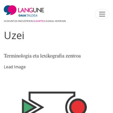
HIZKUNTZA INDUSTRIEN
ELKARTEA
EUSKAL HERRIAN
Uzei
Terminologia eta lexikografia zentroa
Lead Image