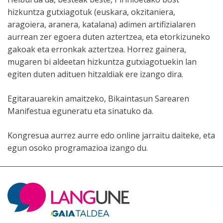
hizkuntza gutxiagotuk (euskara, okzitaniera,
aragoiera, aranera, katalana) adimen artifizialaren
aurrean zer egoera duten aztertzea, eta etorkizuneko
gakoak eta erronkak aztertzea. Horrez gainera,
mugaren bi aldeetan hizkuntza gutxiagotuekin lan
egiten duten adituen hitzaldiak ere izango dira.
Egitarauarekin amaitzeko, Bikaintasun Sarearen
Manifestua eguneratu eta sinatuko da.
Kongresua aurrez aurre edo online jarraitu daiteke, eta
egun osoko programazioa izango du.