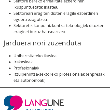
Sektore bereko errealitate ezberdinen
ikuspuntuetatik ikastea.
Sektoreari eragiten dioten eragile ezberdinen
egoera ezagutzea.
Sektoretik kanpo hizkuntza-teknologiek dituzten
eraginei buruz hausnartzea.
Jarduera nori zuzenduta
Unibertsitateko ikaslea
Irakasleak
Profesionalak
Itzulpenintza-sektoreko profesionalak (enpresak
eta autonomoak)