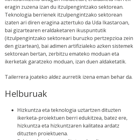
eragin zuzena izan du itzulpengintzako sektorean.
Teknologia berrienek itzulpengintzako sektorean
izaten ari diren eragina aztertuko da Uda Ikastaroan,
bai gizartearen eraldaketaren ikuspuntutik
(itzulpengintzako sektoreari buruzko pertzepzioa zein
den gizartean), bai adimen artifizialeko azken sistemek
sektorean bertan, zerbitzu emateko moduan eta
ikerketak garatzeko moduan, izan duen aldaketatik.
Tailerrera joateko aldez aurretik izena eman behar da.
Helburuak
Hizkuntza eta teknologia uztartzen dituzten
ikerketa-proiektuen berri edukitzea, batez ere,
hizkuntza eta hizkuntzaren kalitatea ardatz
dituzten proiektuena.