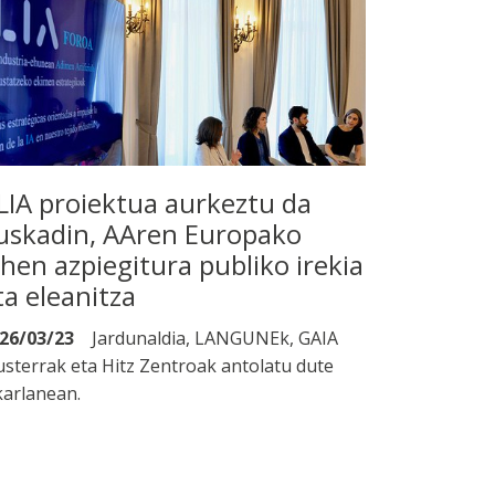
LIA proiektua aurkeztu da
uskadin, AAren Europako
ehen azpiegitura publiko irekia
ta eleanitza
26/03/23
Jardunaldia, LANGUNEk, GAIA
usterrak eta Hitz Zentroak antolatu dute
karlanean.