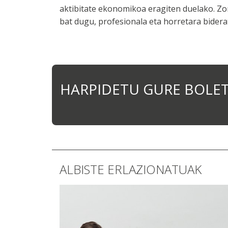
aktibitate ekonomikoa eragiten duelako. Z
bat dugu, profesionala eta horretara bider
HARPIDETU GURE BOLE
ALBISTE ERLAZIONATUAK