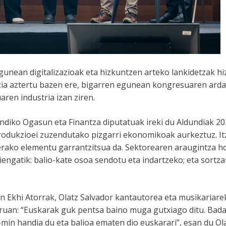
nean digitalizazioak eta hizkuntzen arteko lankidetzak h
ia aztertu bazen ere, bigarren egunean kongresuaren ardat
en industria izan ziren.
undiko Ogasun eta Finantza diputatuak ireki du Aldundiak 2
odukzioei zuzendutako pizgarri ekonomikoak aurkeztuz. Itz
erako elementu garrantzitsua da. Sektorearen araugintza 
ngatik: balio-kate osoa sendotu eta indartzeko; eta sortzai
en Ekhi Atorrak, Olatz Salvador kantautorea eta musikariar
ruan: “Euskarak guk pentsa baino muga gutxiago ditu. Bada
min handia du eta balioa ematen dio euskarari”, esan du Ol