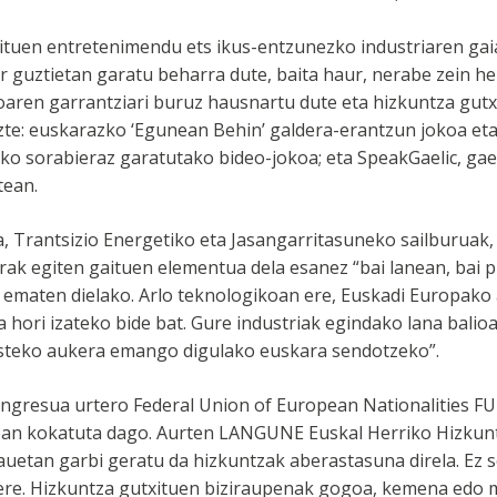
ituen entretenimendu ets ikus-entzunezko industriaren gai
or guztietan garatu beharra dute, baita haur, nerabe zein h
ioaren garrantziari buruz hausnartu dute eta hizkuntza gut
uzte: euskarazko ‘Egunean Behin’ galdera-erantzun jokoa e
zko sorabieraz garatutako bideo-jokoa; eta SpeakGaelic, gae
tean.
ia, Trantsizio Energetiko eta Jasangarritasuneko sailburuak,
rrak egiten gaituen elementua dela esanez “bai lanean, bai 
ia ematen dielako. Arlo teknologikoan ere, Euskadi Europako
 hori izateko bide bat. Gure industriak egindako lana balioan
esteko aukera emango digulako euskara sendotzeko”.
ongresua urtero Federal Union of European Nationalities F
oan kokatuta dago. Aurten LANGUNE Euskal Herriko Hizkunt
auetan garbi geratu da hizkuntzak aberastasuna direla. Ez s
ere. Hizkuntza gutxituen biziraupenak gogoa, kemena edo mi