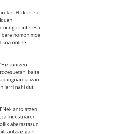
arekin. Hizkuntza
elduen
xituengan interesa
ta bere homonimoa
likoa online
 ‘Hizkuntzen
prozesuetan, baita
 abangoardia izan
 jarri nahi dut,
UENek antolatzen
za Industriaren
oilik aberastasun
litantziaz gain,