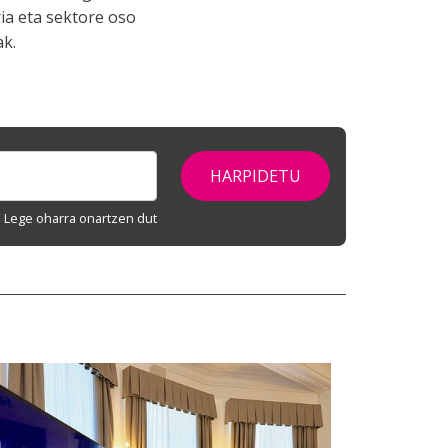
ia eta sektore oso
ak.
Lege oharra onartzen dut