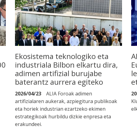
Ekosistema teknologiko eta
A
00
industriala Bilbon elkartu dira,
E
adimen artifizial burujabe
l
baterantz aurrera egiteko
e
2026/04/23
ALIA Foroak adimen
20
artifizialaren aukerak, azpiegitura publikoak
Kl
eta horiek industrian ezartzeko ekimen
el
estrategikoak hurbildu dizkie enpresa eta
erakundeei.