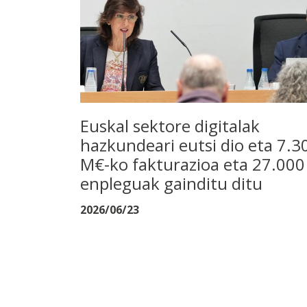
Euskal sektore digitalak
hazkundeari eutsi dio eta 7.3
M€-ko fakturazioa eta 27.000
enpleguak gainditu ditu
2026/06/23