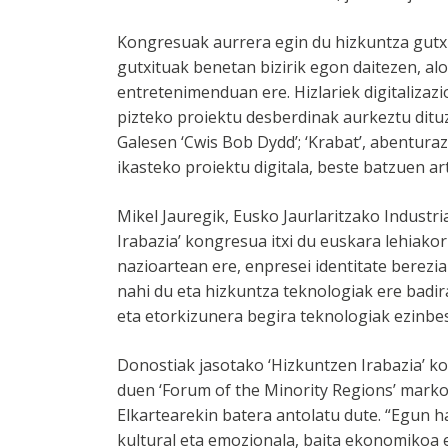
Kongresuak aurrera egin du hizkuntza gutx
gutxituak benetan bizirik egon daitezen, al
entretenimenduan ere. Hizlariek digitalizaz
pizteko proiektu desberdinak aurkeztu dit
Galesen ‘Cwis Bob Dydd’; ‘Krabat’, abentura
ikasteko proiektu digitala, beste batzuen ar
Mikel Jauregik, Eusko Jaurlaritzako Industr
Irabazia’ kongresua itxi du euskara lehiako
nazioartean ere, enpresei identitate berez
nahi du eta hizkuntza teknologiak ere badira
eta etorkizunera begira teknologiak ezinb
Donostiak jasotako ‘Hizkuntzen Irabazia’ k
duen ‘Forum of the Minority Regions’ mark
Elkartearekin batera antolatu dute. “Egun h
kultural eta emozionala, baita ekonomikoa 