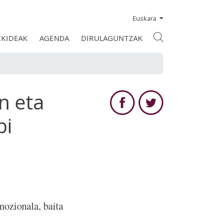
Euskara
ZKIDEAK
AGENDA
DIRULAGUNTZAK
n eta
bi
mozionala, baita