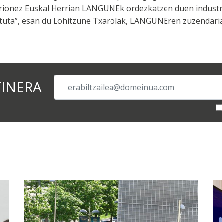
orionez Euskal Herrian LANGUNEk ordezkatzen duen industr
atuta”, esan du Lohitzune Txarolak, LANGUNEren zuzendari
TINERA