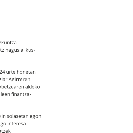
izkuntza
z nagusia ikus-
024 urte honetan
iar Agirreren
hobetzearen aldeko
leen finantza-
ekin solasetan egon
go interesa
atzek.