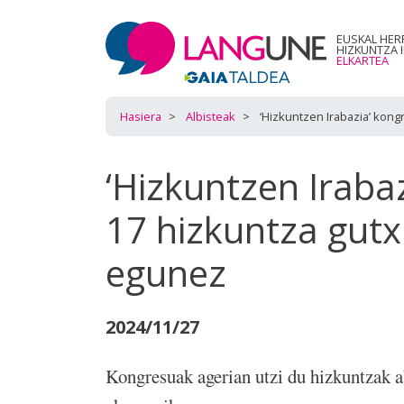
EUSKAL HER
HIZKUNTZA 
ELKARTEA
Hasiera
Albisteak
‘Hizkuntzen Irabazia’ kong
‘Hizkuntzen Iraba
17 hizkuntza gutxi
egunez
2024/11/27
Kongresuak agerian utzi du hizkuntzak ab