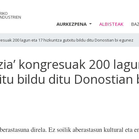
RIKO
INDUSTRIEN
AURKEZPENA
ALBISTEAK
BA
resuak 200 lagun eta 17 hizkuntza gutxitu bildu ditu Donostian bi egunez
zia’ kongresuak 200 lagu
tu bildu ditu Donostian 
erastasuna direla. Ez soilik aberastasun kultural eta e