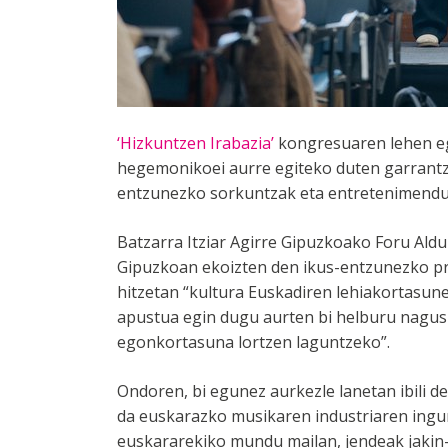
‘Hizkuntzen Irabazia’
kongresuaren lehen egu
hegemonikoei aurre egiteko duten garrantz
entzunezko sorkuntzak eta entretenimenduar
Batzarra Itziar Agirre Gipuzkoako Foru Ald
Gipuzkoan ekoizten den ikus-entzunezko pr
hitzetan “kultura Euskadiren lehiakortasun
apustua egin dugu aurten bi helburu nagusie
egonkortasuna lortzen laguntzeko”.
Ondoren, bi egunez aurkezle lanetan ibili d
da euskarazko musikaren industriaren ingu
euskararekiko mundu mailan, jendeak jakin-