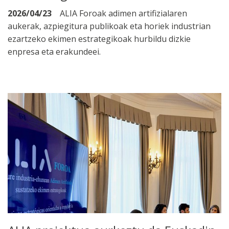
2026/04/23
ALIA Foroak adimen artifizialaren
aukerak, azpiegitura publikoak eta horiek industrian
ezartzeko ekimen estrategikoak hurbildu dizkie
enpresa eta erakundeei.