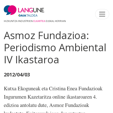
HIZKUNTZA INDUSTRIEN
ELKARTEA
EUSKAL HERRIAN
Asmoz Fundazioa:
Periodismo Ambiental
IV Ikastaroa
2012/04/03
Kutxa Ekoguneak eta Cristina Enea Fundazioak
Ingurumen Kazetaritza online ikastaroaren 4.
edizioa antolatu dute, Asmoz Fundazioak