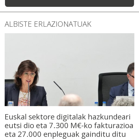
ALBISTE ERLAZIONATUAK
Euskal sektore digitalak hazkundeari
eutsi dio eta 7.300 M€-ko fakturazioa
eta 27.000 enpleguak gainditu ditu