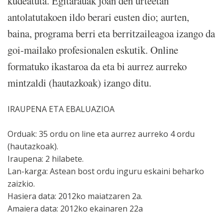
kudeatuta. Egitarauak joan den urteetan
antolatutakoen ildo berari eusten dio; aurten,
baina, programa berri eta berritzaileagoa izango da
goi-mailako profesionalen eskutik. Online
formatuko ikastaroa da eta bi aurrez aurreko
mintzaldi (hautazkoak) izango ditu.
IRAUPENA ETA EBALUAZIOA
Orduak: 35 ordu on line eta aurrez aurreko 4 ordu
(hautazkoak).
Iraupena: 2 hilabete.
Lan-karga: Astean bost ordu inguru eskaini beharko
zaizkio.
Hasiera data: 2012ko maiatzaren 2a.
Amaiera data: 2012ko ekainaren 22a