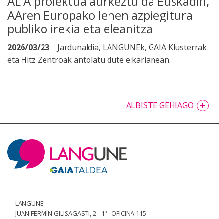
ALIA proiektua aurkeztu da Euskadin,
AAren Europako lehen azpiegitura
publiko irekia eta eleanitza
2026/03/23
Jardunaldia, LANGUNEk, GAIA Klusterrak
eta Hitz Zentroak antolatu dute elkarlanean.
+
ALBISTE GEHIAGO
LANGUNE
JUAN FERMÍN GILISAGASTI, 2 - 1º - OFICINA 115