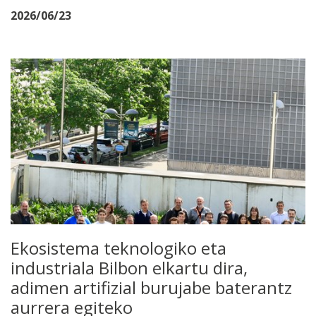
2026/06/23
Ekosistema teknologiko eta
industriala Bilbon elkartu dira,
adimen artifizial burujabe baterantz
aurrera egiteko