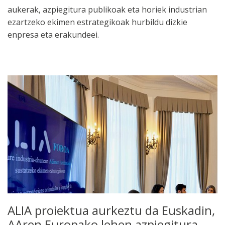
aukerak, azpiegitura publikoak eta horiek industrian
ezartzeko ekimen estrategikoak hurbildu dizkie
enpresa eta erakundeei.
ALIA proiektua aurkeztu da Euskadin,
AAren Europako lehen azpiegitura