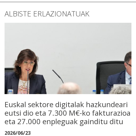
ALBISTE ERLAZIONATUAK
Euskal sektore digitalak hazkundeari
eutsi dio eta 7.300 M€-ko fakturazioa
eta 27.000 enpleguak gainditu ditu
2026/06/23