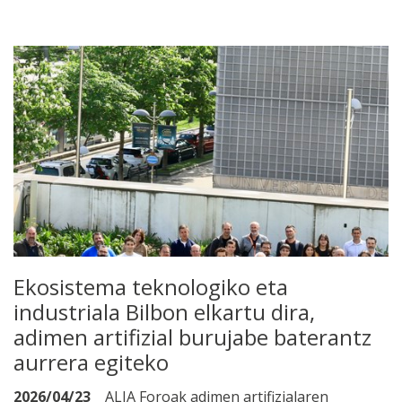
Ekosistema teknologiko eta
industriala Bilbon elkartu dira,
adimen artifizial burujabe baterantz
aurrera egiteko
2026/04/23
ALIA Foroak adimen artifizialaren