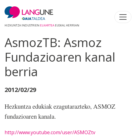
HIZKUNTZA INDUSTRIEN
ELKARTEA
EUSKAL HERRIAN
AsmozTB: Asmoz
Fundazioaren kanal
berria
2012/02/29
Hezkuntza edukiak ezagutarazteko, ASMOZ
fundazioaren kanala.
http://www.youtube.com/user/ASMOZtv