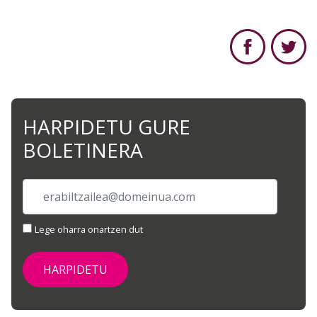
HARPIDETU GURE
BOLETINERA
Lege oharra onartzen dut