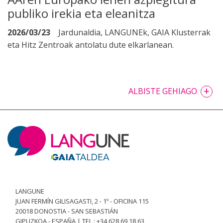
publiko irekia eta eleanitza
2026/03/23
Jardunaldia, LANGUNEk, GAIA Klusterrak
eta Hitz Zentroak antolatu dute elkarlanean.
+
ALBISTE GEHIAGO
LANGUNE
JUAN FERMÍN GILISAGASTI, 2 - 1º - OFICINA 115
20018 DONOSTIA - SAN SEBASTIÁN
GIPUZKOA - ESPAÑA | TEL.: +34 628 69 18 63