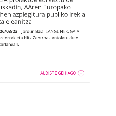
uskadin, AAren Europako
ehen azpiegitura publiko irekia
ta eleanitza
26/03/23
Jardunaldia, LANGUNEk, GAIA
usterrak eta Hitz Zentroak antolatu dute
karlanean.
+
ALBISTE GEHIAGO