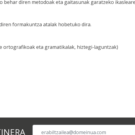
o behar diren metodoak eta gaitasunak garatzeko ikaslea
 diren formakuntza atalak hobetuko dira.
e ortografikoak eta gramatikalak, hiztegi-laguntzak)
TINERA