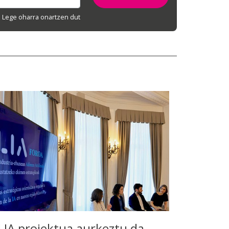
Lege oharra onartzen dut
LIA proiektua aurkeztu da