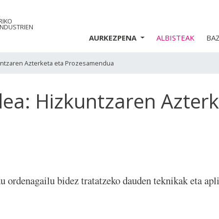
RIKO
INDUSTRIEN
AURKEZPENA
ALBISTEAK
BA
untzaren Azterketa eta Prozesamendua
ea: Hizkuntzaren Azterk
u ordenagailu bidez tratatzeko dauden teknikak eta apl