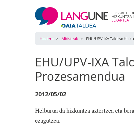
EUSKAL HER
HIZKUNTZA 
ELKARTEA
Hasiera
Albisteak
EHU/UPV-IXA Taldea: Hizk
EHU/UPV-IXA Tald
Prozesamendua
2012/05/02
Helburua da hizkuntza aztertzea eta bera
ezagutzea.