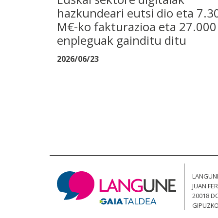
hazkundeari eutsi dio eta 7.3
M€-ko fakturazioa eta 27.000
enpleguak gainditu ditu
2026/06/23
LANGUN
JUAN FER
20018 D
GIPUZKOA