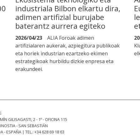
00
industriala Bilbon elkartu dira,
E
adimen artifizial burujabe
l
baterantz aurrera egiteko
e
2026/04/23
ALIA Foroak adimen
20
artifizialaren aukerak, azpiegitura publikoak
Kl
eta horiek industrian ezartzeko ekimen
el
estrategikoak hurbildu dizkie enpresa eta
erakundeei.
E
MÍN GILISAGASTI, 2 - 1º - OFICINA 115
ONOSTIA - SAN SEBASTIÁN
 - ESPAÑA | TEL.: +34 628 69 18 63