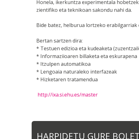
Honela, ikerkuntza experimentala hobetzek
zientifiko eta teknikoan sakondu nahi da.
Bide batez, helburua lortzeko erabilgarriak
Bertan sartzen dira:
* Testuen edizioa eta kudeaketa (zuzentzail
* Informaziioaren billaketa eta eskurapena
* Itzulpen automatikoa
* Lengoaia naturaleko interfazeak
* Hizketaren tratamendua
http://ixa.si.ehu.es/master
HARPIDETU GURE BOLE