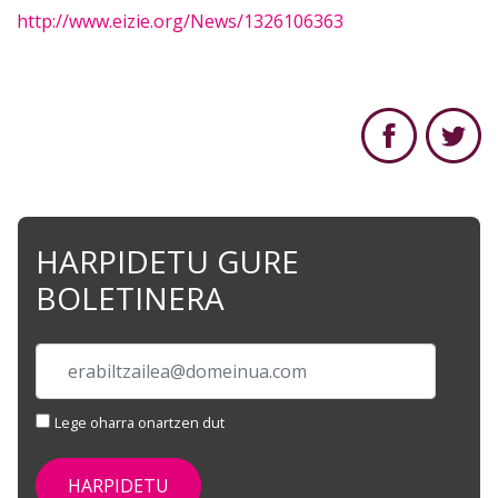
http://www.eizie.org/News/1326106363
HARPIDETU GURE
BOLETINERA
Lege oharra onartzen dut