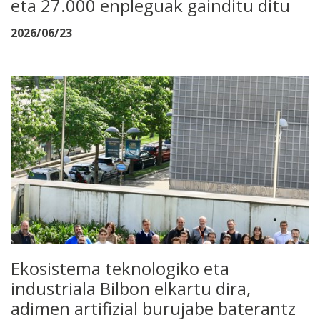
eta 27.000 enpleguak gainditu ditu
2026/06/23
Ekosistema teknologiko eta
industriala Bilbon elkartu dira,
adimen artifizial burujabe baterantz