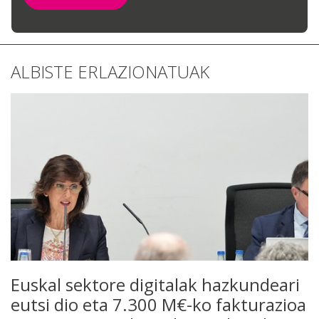
ALBISTE ERLAZIONATUAK
Euskal sektore digitalak hazkundeari
eutsi dio eta 7.300 M€-ko fakturazioa