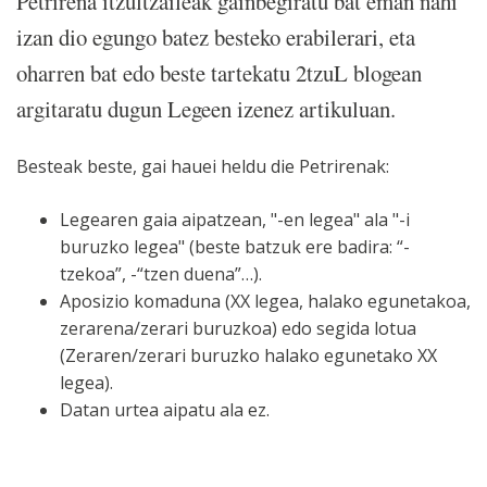
Petrirena itzultzaileak gainbegiratu bat eman nahi
izan dio egungo batez besteko erabilerari, eta
oharren bat edo beste tartekatu 2tzuL blogean
argitaratu dugun Legeen izenez artikuluan.
Besteak beste, gai hauei heldu die Petrirenak:
Legearen gaia aipatzean, "-en legea" ala "-i
buruzko legea" (beste batzuk ere badira: “-
tzekoa”, -“tzen duena”…).
Aposizio komaduna (XX legea, halako egunetakoa,
zerarena/zerari buruzkoa) edo segida lotua
(Zeraren/zerari buruzko halako egunetako XX
legea).
Datan urtea aipatu ala ez.