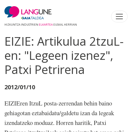
HIZKUNTZA INDUSTRIEN
ELKARTEA
EUSKAL HERRIAN
EIZIE: Artikulua 2tzuL-
en: "Legeen izenez",
Patxi Petrirena
2012/01/10
EIZIEren ItzuL posta-zerrendan behin baino
gehiagotan eztabaidatu/galdetu izan da legeak
izendatzeko moduaz. Horren haritik, Patxi