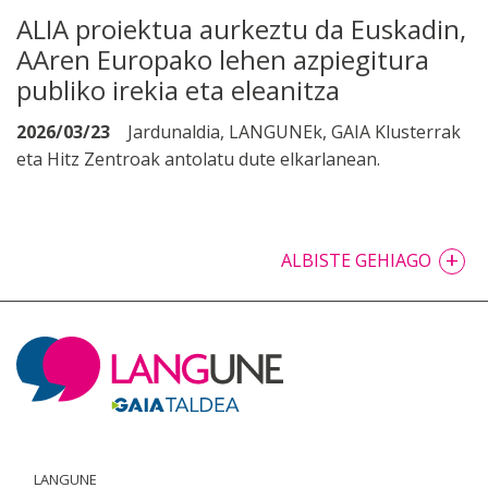
ALIA proiektua aurkeztu da Euskadin,
AAren Europako lehen azpiegitura
publiko irekia eta eleanitza
2026/03/23
Jardunaldia, LANGUNEk, GAIA Klusterrak
eta Hitz Zentroak antolatu dute elkarlanean.
+
ALBISTE GEHIAGO
LANGUNE