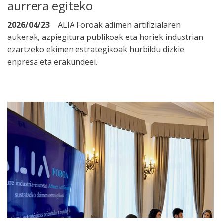
aurrera egiteko
2026/04/23
ALIA Foroak adimen artifizialaren
aukerak, azpiegitura publikoak eta horiek industrian
ezartzeko ekimen estrategikoak hurbildu dizkie
enpresa eta erakundeei.