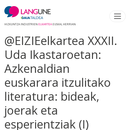
HIZKUNTZA INDUSTRIEN
ELKARTEA
EUSKAL HERRIAN
@EIZIEelkartea XXXII.
Uda Ikastaroetan:
Azkenaldian
euskarara itzulitako
literatura: bideak,
joerak eta
esperientziak (I)