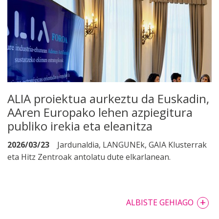
ALIA proiektua aurkeztu da Euskadin,
AAren Europako lehen azpiegitura
publiko irekia eta eleanitza
2026/03/23
Jardunaldia, LANGUNEk, GAIA Klusterrak
eta Hitz Zentroak antolatu dute elkarlanean.
+
ALBISTE GEHIAGO