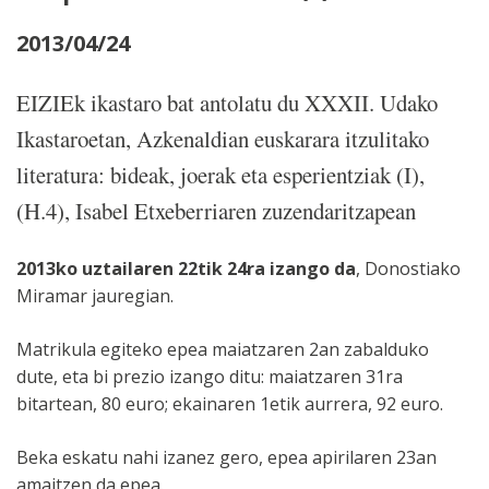
2013/04/24
EIZIEk ikastaro bat antolatu du XXXII. Udako
Ikastaroetan, Azkenaldian euskarara itzulitako
literatura: bideak, joerak eta esperientziak (I),
(H.4), Isabel Etxeberriaren zuzendaritzapean
2013ko uztailaren 22tik 24ra izango da
, Donostiako
Miramar jauregian.
Matrikula egiteko epea maiatzaren 2an zabalduko
dute, eta bi prezio izango ditu: maiatzaren 31ra
bitartean, 80 euro; ekainaren 1etik aurrera, 92 euro.
Beka eskatu nahi izanez gero, epea apirilaren 23an
amaitzen da epea.