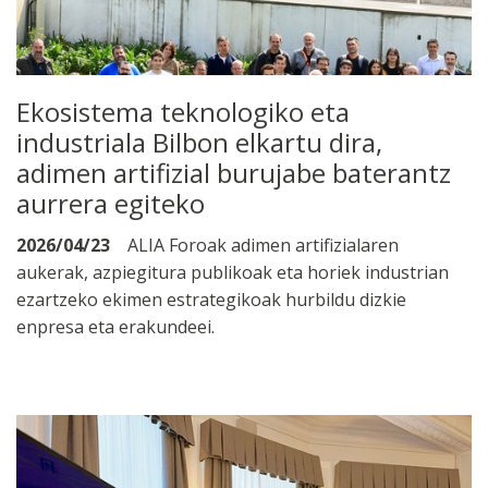
Ekosistema teknologiko eta
industriala Bilbon elkartu dira,
adimen artifizial burujabe baterantz
aurrera egiteko
2026/04/23
ALIA Foroak adimen artifizialaren
aukerak, azpiegitura publikoak eta horiek industrian
ezartzeko ekimen estrategikoak hurbildu dizkie
enpresa eta erakundeei.