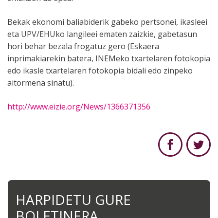
Bekak ekonomi baliabiderik gabeko pertsonei, ikasleei
eta UPV/EHUko langileei ematen zaizkie, gabetasun
hori behar bezala frogatuz gero (Eskaera
inprimakiarekin batera, INEMeko txartelaren fotokopia
edo ikasle txartelaren fotokopia bidali edo zinpeko
aitormena sinatu).
http://www.eizie.org/News/1366371356
HARPIDETU GURE
BOLETINERA