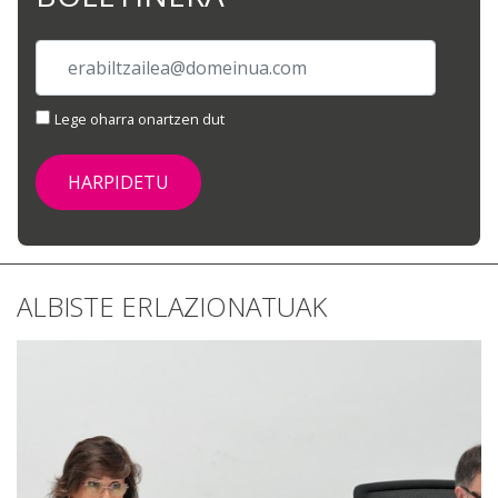
Lege oharra onartzen dut
ALBISTE ERLAZIONATUAK