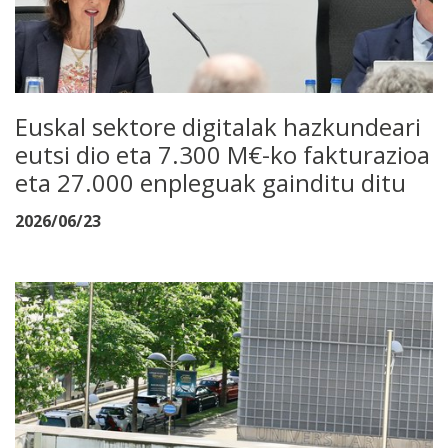
Euskal sektore digitalak hazkundeari
eutsi dio eta 7.300 M€-ko fakturazioa
eta 27.000 enpleguak gainditu ditu
2026/06/23