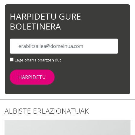
HARPIDETU GURE
BOLETINERA
Lege oharra onartzen dut
ALBISTE ERLAZIONATUAK