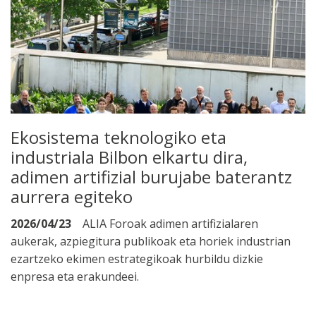
Ekosistema teknologiko eta
industriala Bilbon elkartu dira,
adimen artifizial burujabe baterantz
aurrera egiteko
2026/04/23
ALIA Foroak adimen artifizialaren
aukerak, azpiegitura publikoak eta horiek industrian
ezartzeko ekimen estrategikoak hurbildu dizkie
enpresa eta erakundeei.