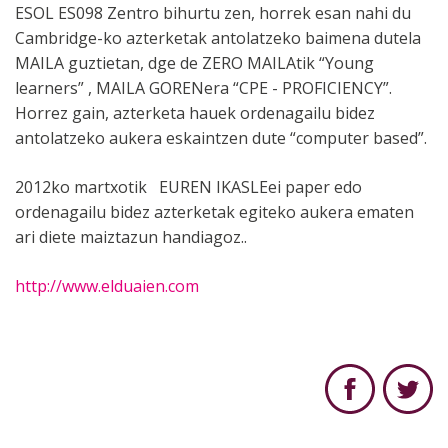
ESOL ES098 Zentro bihurtu zen, horrek esan nahi du
Cambridge-ko azterketak antolatzeko baimena dutela
MAILA guztietan, dge de ZERO MAILAtik “Young
learners” , MAILA GORENera “CPE - PROFICIENCY”.
Horrez gain, azterketa hauek ordenagailu bidez
antolatzeko aukera eskaintzen dute “computer based”.
2012ko martxotik EUREN IKASLEei paper edo
ordenagailu bidez azterketak egiteko aukera ematen
ari diete maiztazun handiagoz..
http://www.elduaien.com