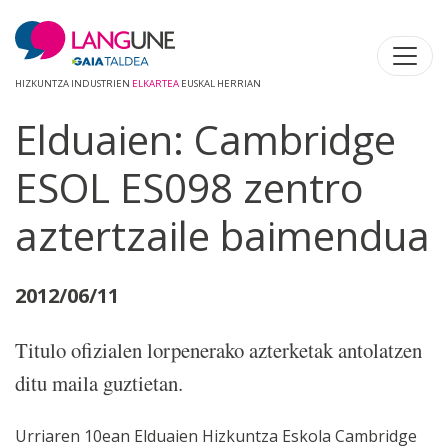
HIZKUNTZA INDUSTRIEN
ELKARTEA
EUSKAL HERRIAN
Elduaien: Cambridge
ESOL ES098 zentro
aztertzaile baimendua
2012/06/11
Titulo ofizialen lorpenerako azterketak antolatzen
ditu maila guztietan.
Urriaren 10ean Elduaien Hizkuntza Eskola Cambridge