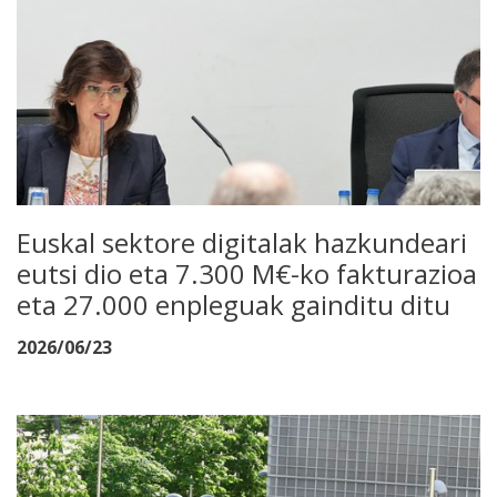
Euskal sektore digitalak hazkundeari
eutsi dio eta 7.300 M€-ko fakturazioa
eta 27.000 enpleguak gainditu ditu
2026/06/23