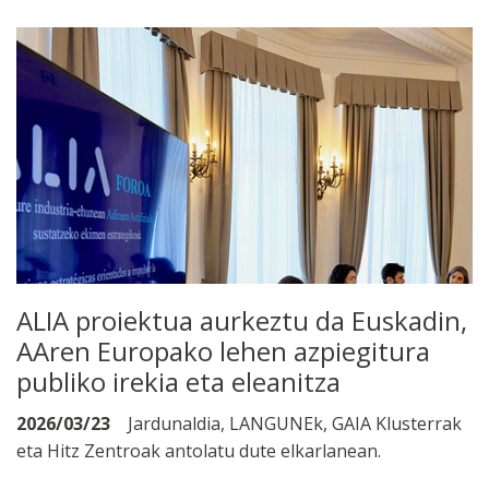
ALIA proiektua aurkeztu da Euskadin,
AAren Europako lehen azpiegitura
publiko irekia eta eleanitza
2026/03/23
Jardunaldia, LANGUNEk, GAIA Klusterrak
eta Hitz Zentroak antolatu dute elkarlanean.