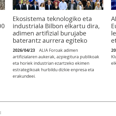
Ekosistema teknologiko eta
A
00
industriala Bilbon elkartu dira,
E
adimen artifizial burujabe
l
baterantz aurrera egiteko
e
2026/04/23
ALIA Foroak adimen
20
artifizialaren aukerak, azpiegitura publikoak
Kl
eta horiek industrian ezartzeko ekimen
el
estrategikoak hurbildu dizkie enpresa eta
erakundeei.
E