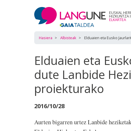
EUSKAL HER
HIZKUNTZA 
ELKARTEA
Hasiera
Albisteak
Elduaien eta Eusko Jaurla
Elduaien eta Eusk
dute Lanbide Hez
proiekturako
2016/10/28
Aurten bigarren urtez Lanbide heziketak