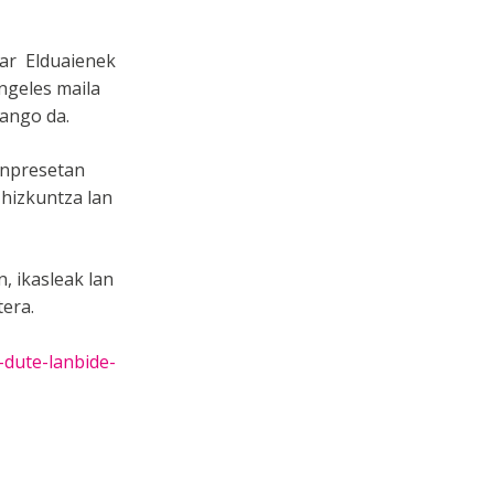
har Elduaienek
ingeles maila
zango da.
enpresetan
 hizkuntza lan
, ikasleak lan
era.
-dute-lanbide-