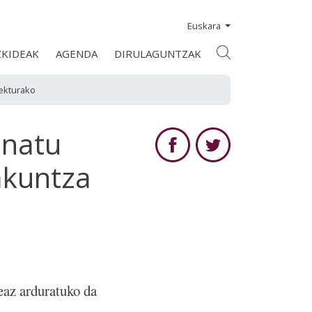
Euskara
ZKIDEAK
AGENDA
DIRULAGUNTZAK
iekturako
inatu
akuntza
eaz arduratuko da