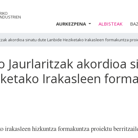
RIKO
INDUSTRIEN
AURKEZPENA
ALBISTEAK
BA
ritzak akordioa sinatu dute Lanbide Heziketako Irakasleen formakuntza pro
o Jaurlaritzak akordioa s
iketako Irakasleen form
o irakasleen hizkuntza formakuntza proiektu berritzail