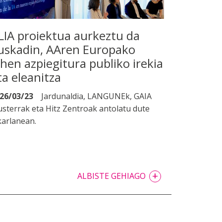
LIA proiektua aurkeztu da
uskadin, AAren Europako
ehen azpiegitura publiko irekia
ta eleanitza
26/03/23
Jardunaldia, LANGUNEk, GAIA
usterrak eta Hitz Zentroak antolatu dute
karlanean.
+
ALBISTE GEHIAGO