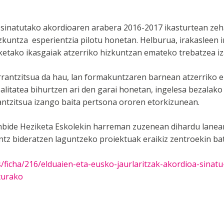
sinatutako akordioaren arabera 2016-2017 ikasturtean ze
izkuntza esperientzia pilotu honetan. Helburua, irakasleen 
etako ikasgaiak atzerriko hizkuntzan emateko trebatzea i
rrantzitsua da hau, lan formakuntzaren barnean atzerriko 
alitatea bihurtzen ari den garai honetan, ingelesa bezalako
antzitsua izango baita pertsona ororen etorkizunean.
nbide Heziketa Eskolekin harreman zuzenean dihardu lanean
tz bideratzen laguntzeko proiektuak eraikiz zentroekin bat
ficha/216/elduaien-eta-eusko-jaurlaritzak-akordioa-sinatu
turako