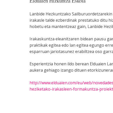
Elduaien Hizkuntza Eskola
Lanbide Hezkuntzako Sailburuordetzarekin 
irakasle talde ezberdinak prestatuko ditu h
hobetu eta mantentzeaz gain, Lanbide Hezik
Irakaskuntza eleanitzaren bidean pausu ga
praktikak egitea edo lan egitea egungo erre
esparruan jariotasunez erabiltzea oso garr
Esperientzia honen ildo berean Elduaien La
aukera gehiago izango dituen etorkizuneran
http://www.elduaien.com/eu/web/novedades/
heziketako-irakasleen-formakuntza-proiek