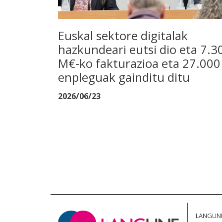
Euskal sektore digitalak
hazkundeari eutsi dio eta 7.3
M€-ko fakturazioa eta 27.000
enpleguak gainditu ditu
2026/06/23
LANGUN