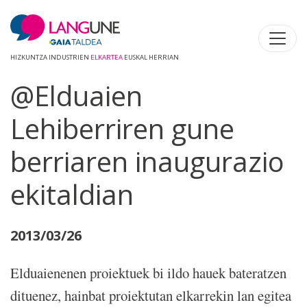
HIZKUNTZA INDUSTRIEN
ELKARTEA
EUSKAL HERRIAN
@Elduaien
Lehiberriren gune
berriaren inaugurazio
ekitaldian
2013/03/26
Elduaienenen proiektuek bi ildo hauek bateratzen
dituenez, hainbat proiektutan elkarrekin lan egitea