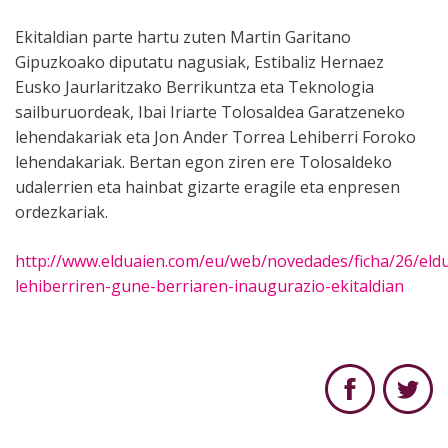
Ekitaldian parte hartu zuten Martin Garitano
Gipuzkoako diputatu nagusiak, Estibaliz Hernaez
Eusko Jaurlaritzako Berrikuntza eta Teknologia
sailburuordeak, Ibai Iriarte Tolosaldea Garatzeneko
lehendakariak eta Jon Ander Torrea Lehiberri Foroko
lehendakariak. Bertan egon ziren ere Tolosaldeko
udalerrien eta hainbat gizarte eragile eta enpresen
ordezkariak.
http://www.elduaien.com/eu/web/novedades/ficha/26/eld
lehiberriren-gune-berriaren-inaugurazio-ekitaldian