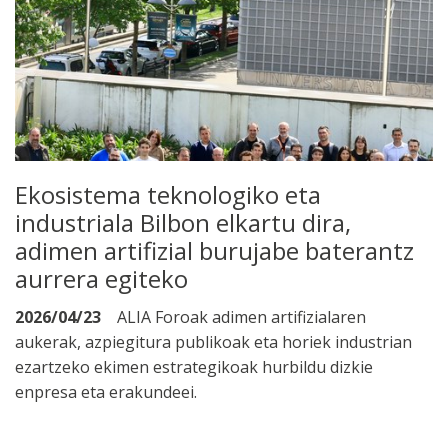
Ekosistema teknologiko eta
industriala Bilbon elkartu dira,
adimen artifizial burujabe baterantz
aurrera egiteko
2026/04/23
ALIA Foroak adimen artifizialaren
aukerak, azpiegitura publikoak eta horiek industrian
ezartzeko ekimen estrategikoak hurbildu dizkie
enpresa eta erakundeei.