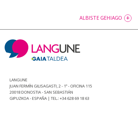
+
ALBISTE GEHIAGO
LANGUNE
JUAN FERMÍN GILISAGASTI, 2 - 1º - OFICINA 115
20018 DONOSTIA - SAN SEBASTIÁN
GIPUZKOA - ESPAÑA | TEL.: +34 628 69 18 63