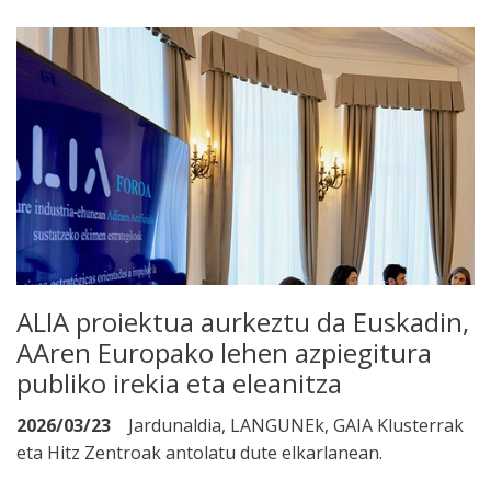
ALIA proiektua aurkeztu da Euskadin,
AAren Europako lehen azpiegitura
publiko irekia eta eleanitza
2026/03/23
Jardunaldia, LANGUNEk, GAIA Klusterrak
eta Hitz Zentroak antolatu dute elkarlanean.