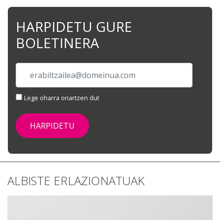
HARPIDETU GURE
BOLETINERA
Lege oharra onartzen dut
ALBISTE ERLAZIONATUAK