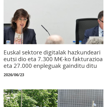
Euskal sektore digitalak hazkundeari
eutsi dio eta 7.300 M€-ko fakturazioa
eta 27.000 enpleguak gainditu ditu
2026/06/23