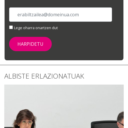
Lege oharra onartzen dut
ALBISTE ERLAZIONATUAK