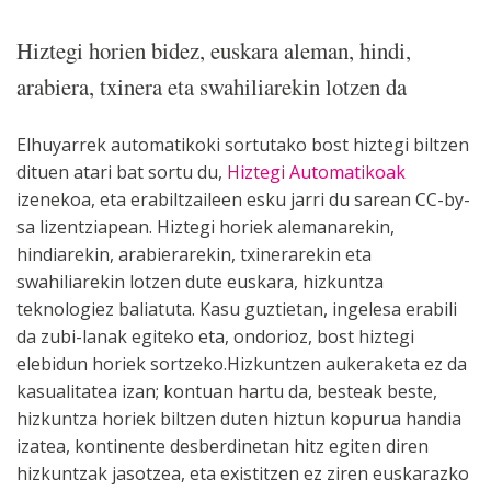
Hiztegi horien bidez, euskara aleman, hindi,
arabiera, txinera eta swahiliarekin lotzen da
Elhuyarrek automatikoki sortutako bost hiztegi biltzen
dituen atari bat sortu du,
Hiztegi Automatikoak
izenekoa, eta erabiltzaileen esku jarri du sarean CC-by-
sa lizentziapean. Hiztegi horiek alemanarekin,
hindiarekin, arabierarekin, txinerarekin eta
swahiliarekin lotzen dute euskara, hizkuntza
teknologiez baliatuta. Kasu guztietan, ingelesa erabili
da zubi-lanak egiteko eta, ondorioz, bost hiztegi
elebidun horiek sortzeko.Hizkuntzen aukeraketa ez da
kasualitatea izan; kontuan hartu da, besteak beste,
hizkuntza horiek biltzen duten hiztun kopurua handia
izatea, kontinente desberdinetan hitz egiten diren
hizkuntzak jasotzea, eta existitzen ez ziren euskarazko