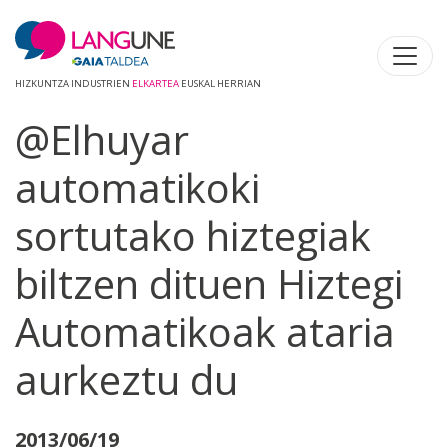
HIZKUNTZA INDUSTRIEN
ELKARTEA
EUSKAL HERRIAN
@Elhuyar
automatikoki
sortutako hiztegiak
biltzen dituen Hiztegi
Automatikoak ataria
aurkeztu du
2013/06/19