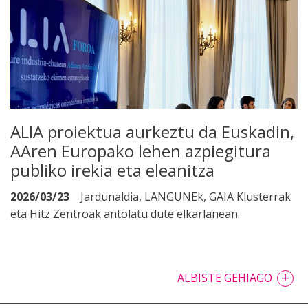
ALIA proiektua aurkeztu da Euskadin,
AAren Europako lehen azpiegitura
publiko irekia eta eleanitza
2026/03/23
Jardunaldia, LANGUNEk, GAIA Klusterrak
eta Hitz Zentroak antolatu dute elkarlanean.
+
ALBISTE GEHIAGO