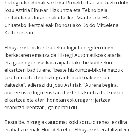
hiztegi elebidunak sortzea. Proiektu hau aurkeztu dute
Josu Aztiria Elhuyar Hizkuntza eta Teknologia
unitateko arduradunak eta Iker Manterola I+G
unitateko ikertzaileak Donostiako Koldo Mitxelena
Kulturunean.
Elhuyarrek hizkuntza teknologietan egiten duen
ikerketaren emaitza da Hiztegi Automatikoak ataria,
eta gaur egun euskara aipatutako hizkuntzekin
elkartzen baditu ere, “beste hizkuntza-bikote batzuk
jasotzen dituzten hiztegi automatikoak ere sor
daitezke”, adierazi du Josu Aztiriak. “Aurera begira,
aurreikusia dugu euskara beste hizkuntza batzuekin
elkartzea eta atari honetan eskuragarri jartzea
erabiltzaileentzat”, gaineratu du.
Bestalde, hiztegiak automatikoki sortu direnez, ez dira
erabat zuzenak. Hori dela eta, “Elhuyarrek erabiltzaileei