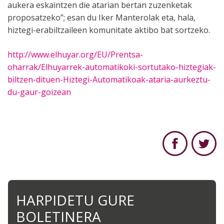
aukera eskaintzen die atarian bertan zuzenketak
proposatzeko”; esan du Iker Manterolak eta, hala,
hiztegi-erabiltzaileen komunitate aktibo bat sortzeko.
http://www.elhuyar.org/EU/Prentsa-
oharrak/Elhuyarrek-automatikoki-sortutako-hiztegiak-
biltzen-dituen-Hiztegi-Automatikoak-ataria-aurkeztu-
du-gaur-goizean
HARPIDETU GURE
BOLETINERA