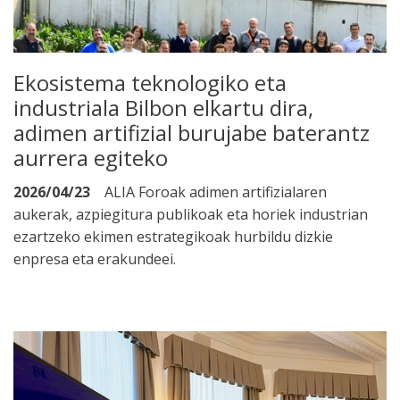
Ekosistema teknologiko eta
industriala Bilbon elkartu dira,
adimen artifizial burujabe baterantz
aurrera egiteko
2026/04/23
ALIA Foroak adimen artifizialaren
aukerak, azpiegitura publikoak eta horiek industrian
ezartzeko ekimen estrategikoak hurbildu dizkie
enpresa eta erakundeei.