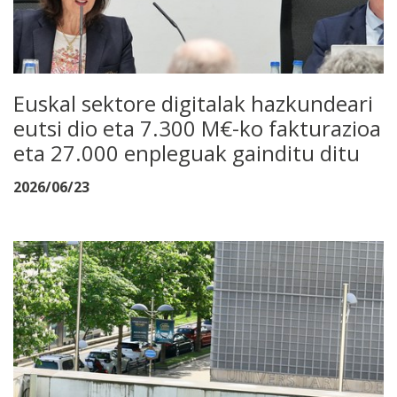
Euskal sektore digitalak hazkundeari
eutsi dio eta 7.300 M€-ko fakturazioa
eta 27.000 enpleguak gainditu ditu
2026/06/23