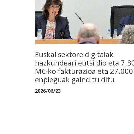
Euskal sektore digitalak
hazkundeari eutsi dio eta 7.3
M€-ko fakturazioa eta 27.000
enpleguak gainditu ditu
2026/06/23