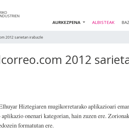
RIKO
INDUSTRIEN
AURKEZPENA
ALBISTEAK
BA
com 2012 sarietan irabazle
elcorreo.com 2012 sariet
Elhuyar Hiztegiaren mugikorretarako aplikazioari eman
aplikazio onenari kategorian, hain zuzen ere. Zorionak 
 edozein formatutan ere.