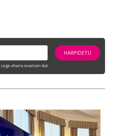
Lege oharra onartzen dut