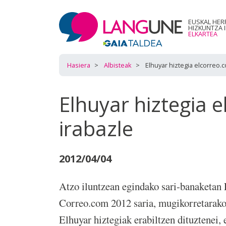
EUSKAL HER
HIZKUNTZA 
ELKARTEA
Hasiera
Albisteak
Elhuyar hiztegia elcorreo.
Elhuyar hiztegia 
irabazle
2012/04/04
Atzo iluntzean egindako sari-banaketan 
Correo.com 2012 saria, mugikorretarako 
Elhuyar hiztegiak erabiltzen dituztenei,