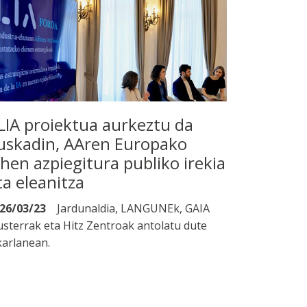
LIA proiektua aurkeztu da
uskadin, AAren Europako
ehen azpiegitura publiko irekia
ta eleanitza
26/03/23
Jardunaldia, LANGUNEk, GAIA
usterrak eta Hitz Zentroak antolatu dute
karlanean.