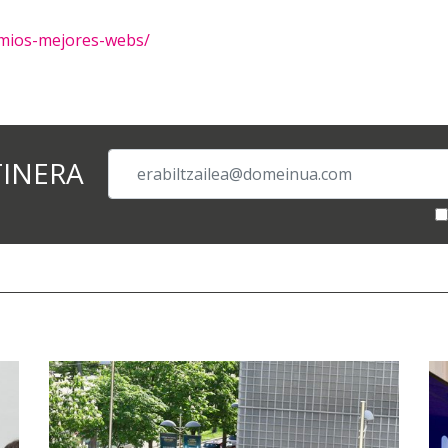
remios-mejores-webs/
TINERA