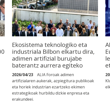
Ekosistema teknologiko eta
A
00
industriala Bilbon elkartu dira,
E
adimen artifizial burujabe
l
baterantz aurrera egiteko
e
2026/04/23
ALIA Foroak adimen
20
artifizialaren aukerak, azpiegitura publikoak
Kl
eta horiek industrian ezartzeko ekimen
el
estrategikoak hurbildu dizkie enpresa eta
erakundeei.