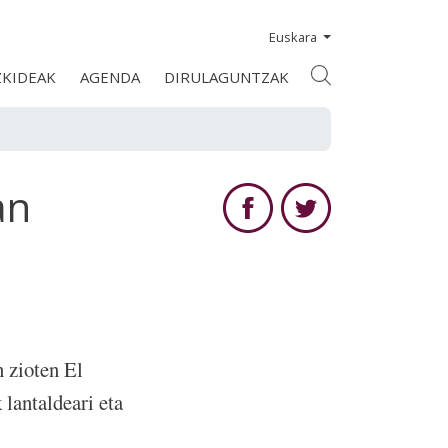
Euskara
ZKIDEAK
AGENDA
DIRULAGUNTZAK
an
 zioten El
lantaldeari eta