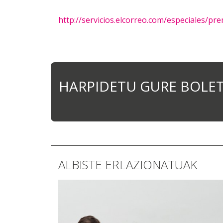
http://servicios.elcorreo.com/especiales/p
HARPIDETU GURE BOLE
ALBISTE ERLAZIONATUAK