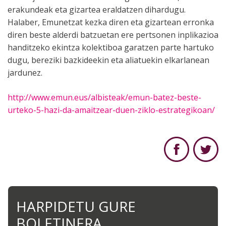
erakundeak eta gizartea eraldatzen dihardugu.
Halaber, Emunetzat kezka diren eta gizartean erronka
diren beste alderdi batzuetan ere pertsonen inplikazioa
handitzeko ekintza kolektiboa garatzen parte hartuko
dugu, bereziki bazkideekin eta aliatuekin elkarlanean
jardunez.
http://www.emun.eus/albisteak/emun-batez-beste-
urteko-5-hazi-da-amaitzear-duen-ziklo-estrategikoan/
HARPIDETU GURE
BOLETINERA