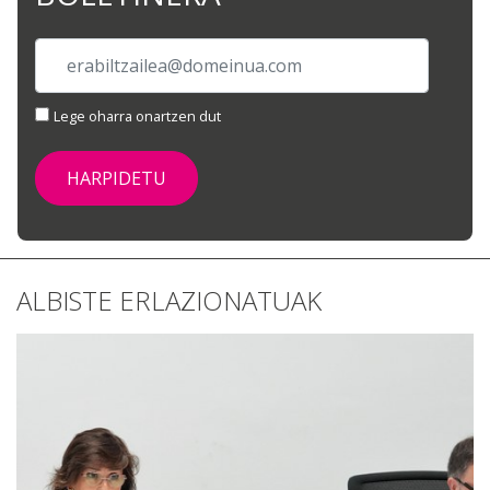
Lege oharra onartzen dut
ALBISTE ERLAZIONATUAK