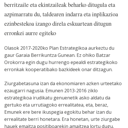
berritzaile eta ekintzaileak beharko ditugula eta
azpimarratu du, taldearen indarra eta inplikazioa
ezinbestekoa izango direla eskuartean ditugun
erronkei aurre egiteko
Olasok 2017-2020ko Plan Estrategikoa aurkeztu du
gaur Garaia Berrikuntza Gunean. Ez ohiko Batzar
Orokorra egin dugu hurrengo epealdi estrategikoko
erronkak kooperatibako bazkideek onar ditzagun.
Ziurgabetasuna izan da ekonomiaren azken urteetako
ezaugarri nagusia. Emunen 2013-2016 ziklo
estrategikoa irudikatu genuenetik asko aldatu da
gertuko eta urrutiagoko errealitatea, eta, beraz,
Emunek ere bere ikuspegia egokitu behar izan du
errealitate berri honetara. Era honetan, urte ziurgabe
hauek emaitza positiboarekin amaitzea lortu dugu,