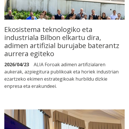
Ekosistema teknologiko eta
industriala Bilbon elkartu dira,
adimen artifizial burujabe baterantz
aurrera egiteko
2026/04/23
ALIA Foroak adimen artifizialaren
aukerak, azpiegitura publikoak eta horiek industrian
ezartzeko ekimen estrategikoak hurbildu dizkie
enpresa eta erakundeei.