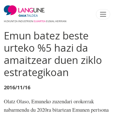
HIZKUNTZA INDUSTRIEN
ELKARTEA
EUSKAL HERRIAN
Emun batez beste
urteko %5 hazi da
amaitzear duen ziklo
estrategikoan
2016/11/16
Olatz Olaso, Emuneko zuzendari orokorrak
nabarmendu du 2020ra bitartean Emunen pertsona