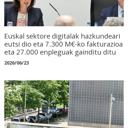
Euskal sektore digitalak hazkundeari
eutsi dio eta 7.300 M€-ko fakturazioa
eta 27.000 enpleguak gainditu ditu
2026/06/23