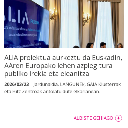
ALIA proiektua aurkeztu da Euskadin,
AAren Europako lehen azpiegitura
publiko irekia eta eleanitza
2026/03/23
Jardunaldia, LANGUNEk, GAIA Klusterrak
eta Hitz Zentroak antolatu dute elkarlanean.
+
ALBISTE GEHIAGO