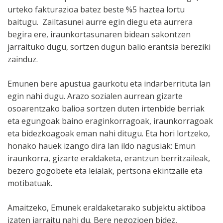
urteko fakturazioa batez beste %5 haztea lortu
baitugu. Zailtasunei aurre egin diegu eta aurrera
begira ere, iraunkortasunaren bidean sakontzen
jarraituko dugu, sortzen dugun balio erantsia bereziki
zainduz.
Emunen bere apustua gaurkotu eta indarberrituta lan
egin nahi dugu. Arazo sozialen aurrean gizarte
osoarentzako balioa sortzen duten irtenbide berriak
eta egungoak baino eraginkorragoak, iraunkorragoak
eta bidezkoagoak eman nahi ditugu. Eta hori lortzeko,
honako hauek izango dira lan ildo nagusiak: Emun
iraunkorra, gizarte eraldaketa, erantzun berritzaileak,
bezero gogobete eta leialak, pertsona ekintzaile eta
motibatuak.
Amaitzeko, Emunek eraldaketarako subjektu aktiboa
izaten jarraitu nahi du. Bere negozioen bidez,