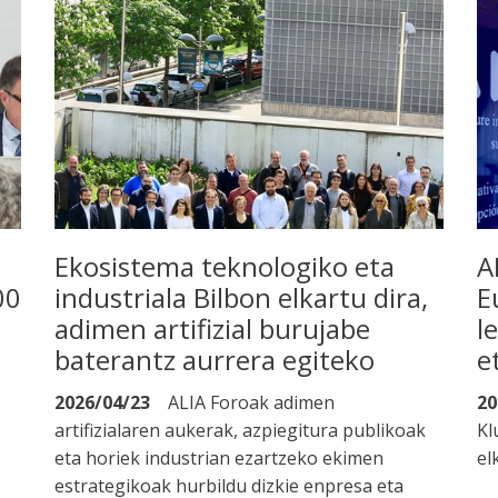
Ekosistema teknologiko eta
A
00
industriala Bilbon elkartu dira,
E
adimen artifizial burujabe
l
baterantz aurrera egiteko
e
2026/04/23
ALIA Foroak adimen
20
artifizialaren aukerak, azpiegitura publikoak
Kl
eta horiek industrian ezartzeko ekimen
el
estrategikoak hurbildu dizkie enpresa eta