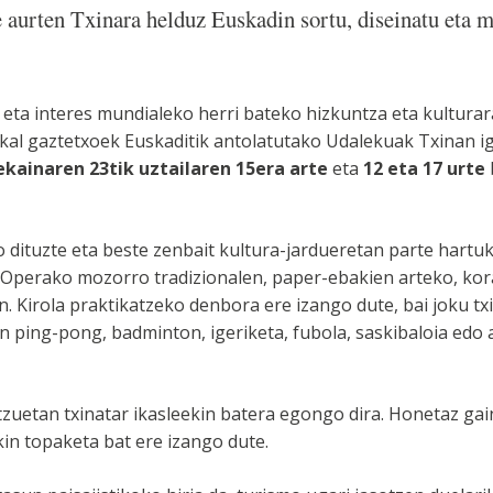
aurten Txinara helduz Euskadin sortu, diseinatu eta m
 eta interes mundialeko herri bateko hizkuntza eta kulturar
skal gaztetxoek Euskaditik antolatutako Udalekuak Txinan 
ekainaren 23tik uztailaren 15era arte
eta
12 eta 17 urte
o dituzte eta beste zenbait kultura-jardueretan parte hartuk
o Operako mozorro tradizionalen, paper-ebakien arteko, kor
n. Kirola praktikatzeko denbora ere izango dute, bai joku tx
in ping-pong, badminton, igeriketa, fubola, saskibaloia edo 
zuetan txinatar ikasleekin batera egongo dira. Honetaz gai
kin topaketa bat ere izango dute.