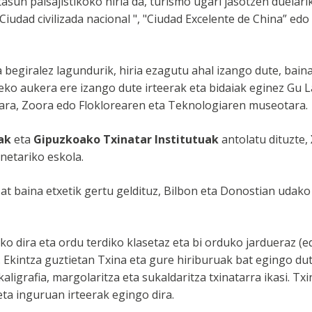
un paisajistikoko hiria da, turismo ugari jasotzen duelarik.
 "Ciudad civilizada nacional ", "Ciudad Excelente de China” ed
a begiralez lagundurik, hiria ezagutu ahal izango dute, bai
zeko aukera ere izango dute irteerak eta bidaiak eginez Gu L
ra, Zoora edo Floklorearen eta Teknologiaren museotara.
ak
eta
Gipuzkoako Txinatar Institutuak
antolatu dituzte,
netariko eskola.
zat baina etxetik gertu geldituz, Bilbon eta Donostian udako
o dira eta ordu terdiko klasetaz eta bi orduko jardueraz (e
 Ekintza guztietan Txina eta gure hiriburuak bat egingo dute
ligrafia, margolaritza eta sukaldaritza txinatarra ikasi. Tx
eta inguruan irteerak egingo dira.