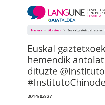
EUSKAL HER
HIZKUNTZA 
ELKARTEA
Hasiera
Albisteak
Euskal gaztetxoek aurten 
Euskal gaztetxoek
hemendik antolat
dituzte @Institut
#InstitutoChinod
2014/03/27