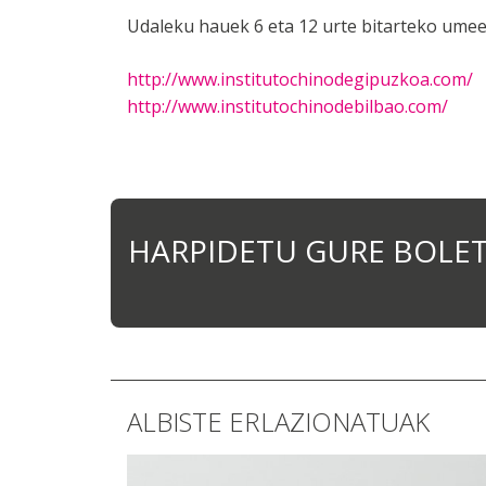
Udaleku hauek 6 eta 12 urte bitarteko umee
http://www.institutochinodegipuzkoa.com/
http://www.institutochinodebilbao.com/
HARPIDETU GURE BOLE
ALBISTE ERLAZIONATUAK