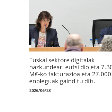
Euskal sektore digitalak
hazkundeari eutsi dio eta 7.3
M€-ko fakturazioa eta 27.000
enpleguak gainditu ditu
2026/06/23