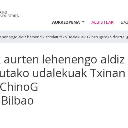
RIKO
INDUSTRIEN
AURKEZPENA
ALBISTEAK
BA
lehenengo aldiz hemendik antolatutako udalekuak Txinan igaroko dituzte 
 aurten lehenengo aldiz
utako udalekuak Txinan
oChinoG
eBilbao