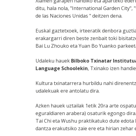
Xiamen garapen handiko eta aparteko edertas
ditu, hala nola, "International Garden City",
de las Naciones Unidas " deitzen dena.
Euskal gaztetxoek, irteeratik denbora guzti
erakargarri diren beste zenbait toki bisitat
Bai Lu Zhouko eta Yuan Bo Yuanko parkeeta
Udaleku hauek
Bilboko Txinatar Institutu
Language Schoolekin
, Txinako izen handie
Kultura txinatarrera hurbildu nahi direnent
udalekuak ere antolatu dira.
Azken hauek uztailak 1etik 20ra arte ospatuk
eguraldiaren arabera) osaturik egongo dira.
Tai Chi eta Wushu praktikatuko dute edota ka
dantza erakutsiko zaie ere eta hirian zehar 