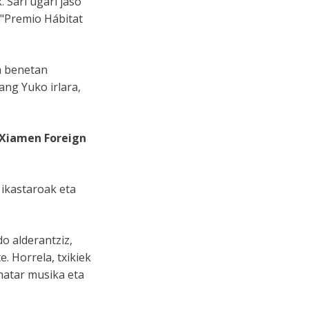
 Sari ugari jaso
o "Premio Hábitat
na benetan
ang Yuko irlara,
Xiamen Foreign
 ikastaroak eta
do alderantziz,
. Horrela, txikiek
inatar musika eta