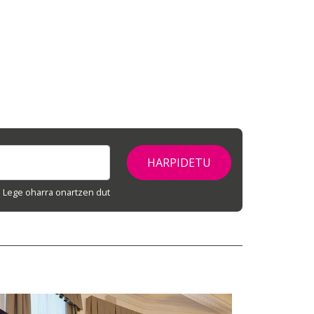
Lege oharra onartzen dut