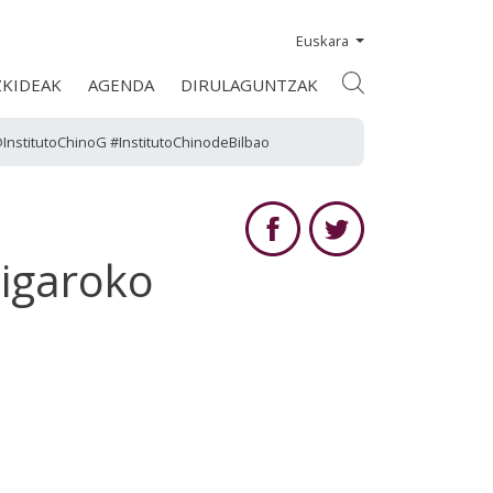
Euskara
ZKIDEAK
AGENDA
DIRULAGUNTZAK
@InstitutoChinoG #InstitutoChinodeBilbao
 igaroko