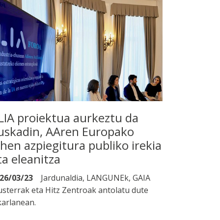
LIA proiektua aurkeztu da
uskadin, AAren Europako
ehen azpiegitura publiko irekia
ta eleanitza
26/03/23
Jardunaldia, LANGUNEk, GAIA
usterrak eta Hitz Zentroak antolatu dute
karlanean.