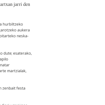
artxan jarri den
a hurbiltzeko
igarotzeko aukera
bitarteko neska-
o dute; esaterako,
apilo
inatar
arte martzialak,
n zenbait festa