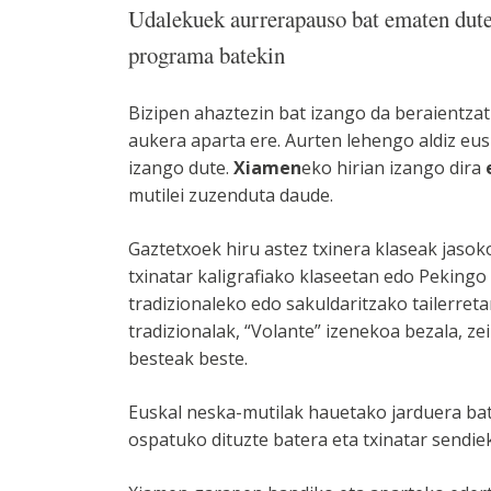
Udalekuek aurrerapauso bat ematen dute 
programa batekin
Bizipen ahaztezin bat izango da beraientzat
aukera aparta ere. Aurten lehengo aldiz eu
izango dute.
Xiamen
eko hirian izango dira
mutilei zuzenduta daude.
Gaztetxoek hiru astez txinera klaseak jasok
txinatar kaligrafiako klaseetan edo Peking
tradizionaleko edo sakuldaritzako tailerreta
tradizionalak, “Volante” izenekoa bezala, ze
besteak beste.
Euskal neska-mutilak hauetako jarduera bat
ospatuko dituzte batera eta txinatar sendie