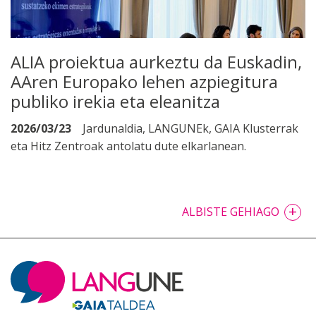
ALIA proiektua aurkeztu da Euskadin,
AAren Europako lehen azpiegitura
publiko irekia eta eleanitza
2026/03/23
Jardunaldia, LANGUNEk, GAIA Klusterrak
eta Hitz Zentroak antolatu dute elkarlanean.
+
ALBISTE GEHIAGO