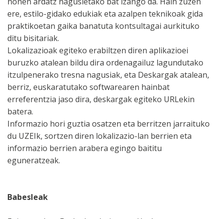
honen ardatz nagusietako bat izango da. Hain zuzen
ere, estilo-gidako edukiak eta azalpen teknikoak gida
praktikoetan gaika banatuta kontsultagai aurkituko
ditu bisitariak.
Lokalizazioak egiteko erabiltzen diren aplikazioei
buruzko atalean bildu dira ordenagailuz lagundutako
itzulpenerako tresna nagusiak, eta Deskargak atalean,
berriz, euskaratutako softwarearen hainbat
erreferentzia jaso dira, deskargak egiteko URLekin
batera.
Informazio hori guztia osatzen eta berritzen jarraituko
du UZEIk, sortzen diren lokalizazio-lan berrien eta
informazio berrien arabera egingo baititu
eguneratzeak.
Babesleak