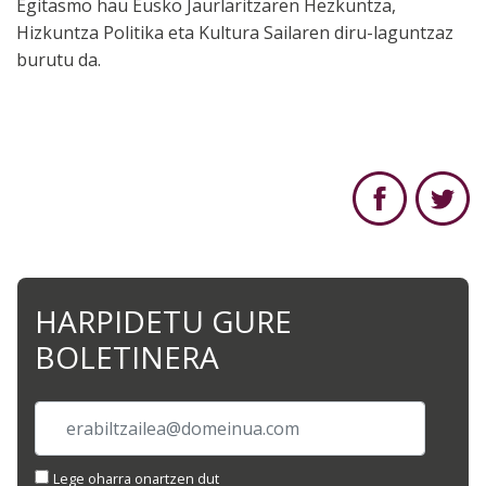
Egitasmo hau Eusko Jaurlaritzaren Hezkuntza,
Hizkuntza Politika eta Kultura Sailaren diru-laguntzaz
burutu da.
HARPIDETU GURE
BOLETINERA
Lege oharra onartzen dut