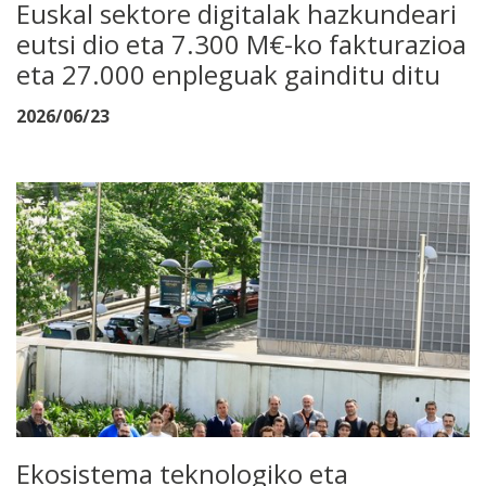
Euskal sektore digitalak hazkundeari
eutsi dio eta 7.300 M€-ko fakturazioa
eta 27.000 enpleguak gainditu ditu
2026/06/23
Ekosistema teknologiko eta