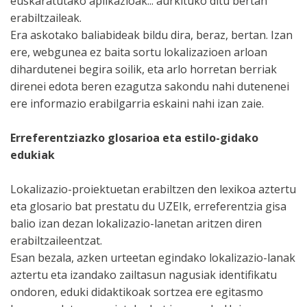
euskaratutako aplikazioak... aurkituko ditu bertan
erabiltzaileak.
Era askotako baliabideak bildu dira, beraz, bertan. Izan
ere, webgunea ez baita sortu lokalizazioen arloan
dihardutenei begira soilik, eta arlo horretan berriak
direnei edota beren ezagutza sakondu nahi dutenenei
ere informazio erabilgarria eskaini nahi izan zaie.
Erreferentziazko glosarioa eta estilo-gidako
edukiak
Lokalizazio-proiektuetan erabiltzen den lexikoa aztertu
eta glosario bat prestatu du UZEIk, erreferentzia gisa
balio izan dezan lokalizazio-lanetan aritzen diren
erabiltzaileentzat.
Esan bezala, azken urteetan egindako lokalizazio-lanak
aztertu eta izandako zailtasun nagusiak identifikatu
ondoren, eduki didaktikoak sortzea ere egitasmo