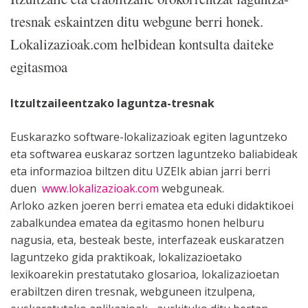
tresnak eskaintzen ditu webgune berri honek.
Lokalizazioak.com helbidean kontsulta daiteke
egitasmoa
Itzultzaileentzako laguntza-tresnak
Euskarazko software-lokalizazioak egiten laguntzeko
eta softwarea euskaraz sortzen laguntzeko baliabideak
eta informazioa biltzen ditu UZEIk abian jarri berri
duen
www.lokalizazioak.com
webguneak.
Arloko azken joeren berri ematea eta eduki didaktikoei
zabalkundea ematea da egitasmo honen helburu
nagusia, eta, besteak beste, interfazeak euskaratzen
laguntzeko gida praktikoak, lokalizazioetako
lexikoarekin prestatutako glosarioa, lokalizazioetan
erabiltzen diren tresnak, webguneen itzulpena,