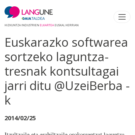
HIZKUNTZA INDUSTRIEN
ELKARTEA
EUSKAL HERRIAN
Euskarazko softwarea
sortzeko laguntza-
tresnak kontsultagai
jarri ditu @UzeiBerba -
k
2014/02/25
Itzultzaile eta erabiltzaile orokorrentzat laguntza-