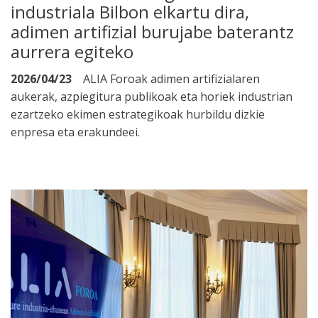
industriala Bilbon elkartu dira,
adimen artifizial burujabe baterantz
aurrera egiteko
2026/04/23
ALIA Foroak adimen artifizialaren
aukerak, azpiegitura publikoak eta horiek industrian
ezartzeko ekimen estrategikoak hurbildu dizkie
enpresa eta erakundeei.