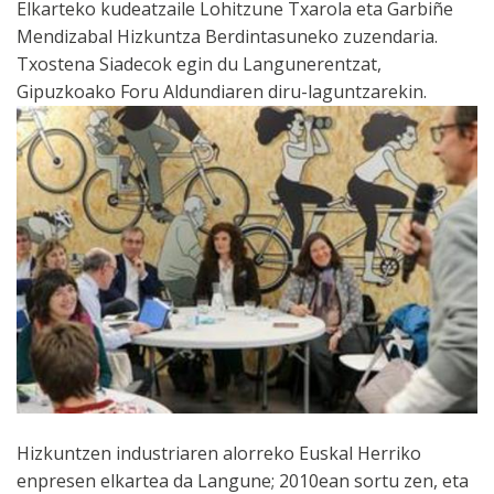
Elkarteko kudeatzaile Lohitzune Txarola eta Garbiñe
Mendizabal Hizkuntza Berdintasuneko zuzendaria.
Txostena Siadecok egin du Langunerentzat,
Gipuzkoako Foru Aldundiaren diru-laguntzarekin.
Hizkuntzen industriaren alorreko Euskal Herriko
enpresen elkartea da Langune; 2010ean sortu zen, eta