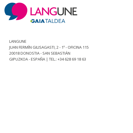
LANGUNE
JUAN FERMÍN GILISAGASTI, 2 - 1º - OFICINA 115
20018 DONOSTIA - SAN SEBASTIÁN
GIPUZKOA - ESPAÑA | TEL.: +34 628 69 18 63