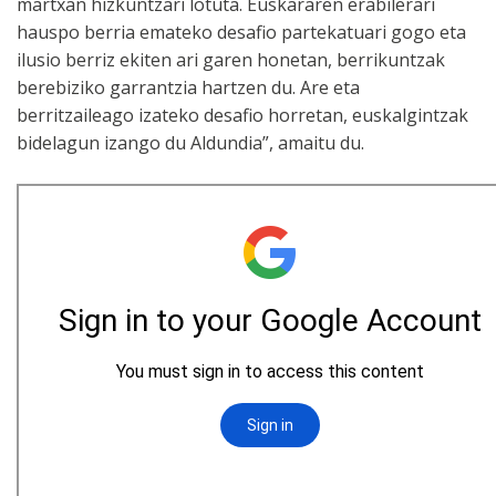
martxan hizkuntzari lotuta. Euskararen erabilerari
hauspo berria emateko desafio partekatuari gogo eta
ilusio berriz ekiten ari garen honetan, berrikuntzak
berebiziko garrantzia hartzen du. Are eta
berritzaileago izateko desafio horretan, euskalgintzak
bidelagun izango du Aldundia”, amaitu du.