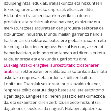
itzulpengintza, edukiak, irakaskuntza eta hizkuntzen
teknologiaren alorreko enpresak elkartzen ditu.
Hizkuntzen tratamenduarekin zerikusia duten
produktu eta zerbitzuak diseinatzeaz, ekoizteaz eta
merkaturatzeaz arduratzen den jarduera-sektorea da
hizkuntzen industria. Mundu mailan garrantzi handia
hartzen ari da sektorea, batez ere globalizazioaren eta
teknologia berrien eraginez. Euskal Herrian, azken bi
hamarkadetan, arlo horretan lanean ari diren ikerketa-
talde, enpresa eta erakunde ugari sortu dira.
Euskalgintzako eragileei aurkeztutako txostenaren
arabera
, sektorearen errealitatea askotarikoa da, mota
askotako enpresak eta jarduerak biltzen baititu.
Lohitzune Txarolak sektoreari buruz azaldu duenez,
“enpresa txikiz osatuta dago batez ere, eta autonomo
ugari dago. Langileen bi heren pasatxo emakumezkoa
da, eta eskaintzen diren zerbitzuen xede-hizkuntzari
dagokionez, euskara da nagusi”. Halaber, aipatzekoa