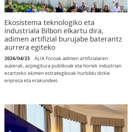
Ekosistema teknologiko eta
industriala Bilbon elkartu dira,
adimen artifizial burujabe baterantz
aurrera egiteko
2026/04/23
ALIA Foroak adimen artifizialaren
aukerak, azpiegitura publikoak eta horiek industrian
ezartzeko ekimen estrategikoak hurbildu dizkie
enpresa eta erakundeei.