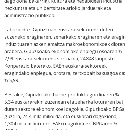
dagokiona bakarrik), kultura eta hedabideen industria,
hezkuntza eta unibertsitate arloko jarduerak eta
administrazio publikoa.
Laburbilduz, Gipuzkoan euskara-sektoreek duten
zuzeneko eraginaren, zeharkako eraginaren eta eragin
induzituaren azken emaitza makroekonomikoek dioten
arabera, Gipuzkoako ekonomiako enplegu osoaren %
7,99 euskara-sektoreek sortua da; 24.848 lanpostu.
Konparazio baterako, EAEn euskara-sektoreek
eragindako enplegua, orotara, zertxobait baxuagoa da:
% 5,99.
Bestalde, Gipuzkoako barne-produktu gordinaren %
5,34 euskararekin zuzenean eta zeharka loturaren bat
duten sektore ekonomikoei dagokie. Gipuzkoako BPGa,
guztira, 24,4 mila milioi da, eta euskarari dagokiona,
1,304 mila milioi euro. EAEri dagokionez, BPGaren %