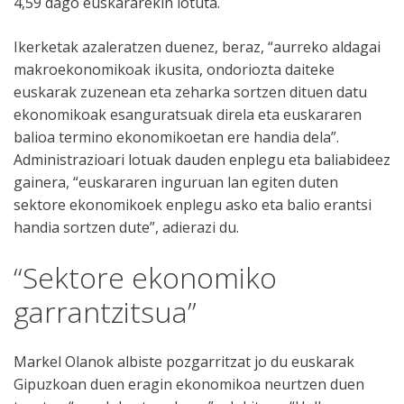
4,59 dago euskararekin lotuta.
Ikerketak azaleratzen duenez, beraz, “aurreko aldagai
makroekonomikoak ikusita, ondoriozta daiteke
euskarak zuzenean eta zeharka sortzen dituen datu
ekonomikoak esanguratsuak direla eta euskararen
balioa termino ekonomikoetan ere handia dela”.
Administrazioari lotuak dauden enplegu eta baliabideez
gainera, “euskararen inguruan lan egiten duten
sektore ekonomikoek enplegu asko eta balio erantsi
handia sortzen dute”, adierazi du.
“Sektore ekonomiko
garrantzitsua”
Markel Olanok albiste pozgarritzat jo du euskarak
Gipuzkoan duen eragin ekonomikoa neurtzen duen