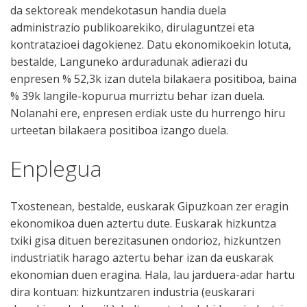
da sektoreak mendekotasun handia duela
administrazio publikoarekiko, dirulaguntzei eta
kontratazioei dagokienez. Datu ekonomikoekin lotuta,
bestalde, Languneko arduradunak adierazi du
enpresen % 52,3k izan dutela bilakaera positiboa, baina
% 39k langile-kopurua murriztu behar izan duela.
Nolanahi ere, enpresen erdiak uste du hurrengo hiru
urteetan bilakaera positiboa izango duela.
Enplegua
Txostenean, bestalde, euskarak Gipuzkoan zer eragin
ekonomikoa duen aztertu dute. Euskarak hizkuntza
txiki gisa dituen berezitasunen ondorioz, hizkuntzen
industriatik harago aztertu behar izan da euskarak
ekonomian duen eragina. Hala, lau jarduera-adar hartu
dira kontuan: hizkuntzaren industria (euskarari