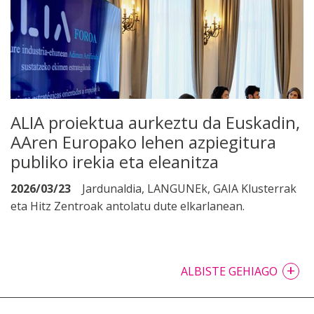
ALIA proiektua aurkeztu da Euskadin,
AAren Europako lehen azpiegitura
publiko irekia eta eleanitza
2026/03/23
Jardunaldia, LANGUNEk, GAIA Klusterrak
eta Hitz Zentroak antolatu dute elkarlanean.
+
ALBISTE GEHIAGO