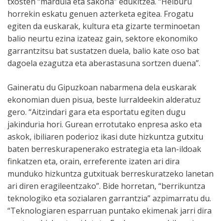
txosten “mardula eta sakona” edukitzea. “Helburu
horrekin eskatu genuen azterketa egitea. Frogatu
egiten da euskarak, kultura eta gizarte terminoetan
balio neurtu ezina izateaz gain, sektore ekonomiko
garrantzitsu bat sustatzen duela, balio kate oso bat
dagoela ezagutza eta aberastasuna sortzen duena”.
Gaineratu du Gipuzkoan nabarmena dela euskarak
ekonomian duen pisua, beste lurraldeekin alderatuz
gero. “Aitzindari gara eta esportatu egiten dugu
jakinduria hori. Gurean errotutako enpresa asko eta
askok, ibiliaren poderioz ikasi dute hizkuntza gutxitu
baten berreskurapenerako estrategia eta lan-ildoak
finkatzen eta, orain, erreferente izaten ari dira
munduko hizkuntza gutxituak berreskuratzeko lanetan
ari diren eragileentzako”. Bide horretan, “berrikuntza
teknologiko eta sozialaren garrantzia” azpimarratu du.
“Teknologiaren esparruan puntako ekimenak jarri dira