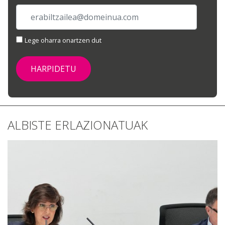
Lege oharra onartzen dut
ALBISTE ERLAZIONATUAK