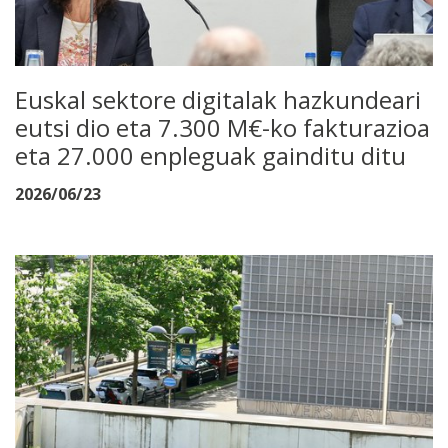
Euskal sektore digitalak hazkundeari
eutsi dio eta 7.300 M€-ko fakturazioa
eta 27.000 enpleguak gainditu ditu
2026/06/23