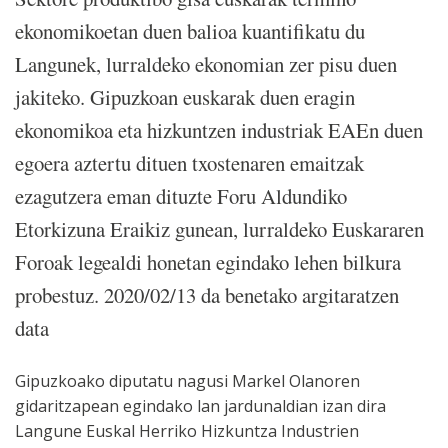
ekonomikoetan duen balioa kuantifikatu du
Langunek, lurraldeko ekonomian zer pisu duen
jakiteko. Gipuzkoan euskarak duen eragin
ekonomikoa eta hizkuntzen industriak EAEn duen
egoera aztertu dituen txostenaren emaitzak
ezagutzera eman dituzte Foru Aldundiko
Etorkizuna Eraikiz gunean, lurraldeko Euskararen
Foroak legealdi honetan egindako lehen bilkura
probestuz. 2020/02/13 da benetako argitaratzen
data
Gipuzkoako diputatu nagusi Markel Olanoren
gidaritzapean egindako lan jardunaldian izan dira
Langune Euskal Herriko Hizkuntza Industrien