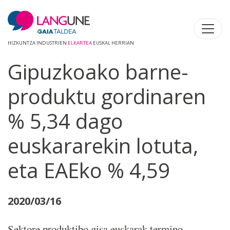
HIZKUNTZA INDUSTRIEN
ELKARTEA
EUSKAL HERRIAN
Gipuzkoako barne-
produktu gordinaren
% 5,34 dago
euskararekin lotuta,
eta EAEko % 4,59
2020/03/16
Sektore produktibo gisa euskarak termino