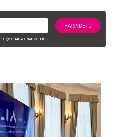
Lege oharra onartzen dut