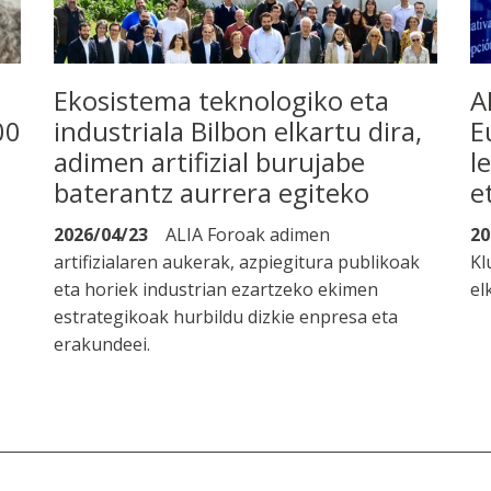
Ekosistema teknologiko eta
A
00
industriala Bilbon elkartu dira,
E
adimen artifizial burujabe
l
baterantz aurrera egiteko
e
2026/04/23
ALIA Foroak adimen
20
artifizialaren aukerak, azpiegitura publikoak
Kl
eta horiek industrian ezartzeko ekimen
el
estrategikoak hurbildu dizkie enpresa eta
erakundeei.