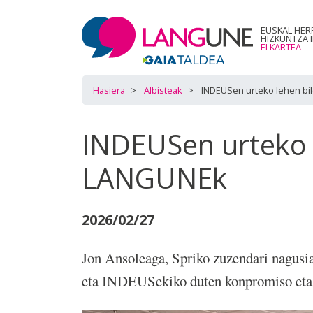
EUSKAL HER
HIZKUNTZA 
ELKARTEA
Hasiera
Albisteak
INDEUSen urteko lehen bi
INDEUSen urteko l
LANGUNEk
2026/02/27
Jon Ansoleaga, Spriko zuzendari nagusiak
eta INDEUSekiko duten konpromiso eta 