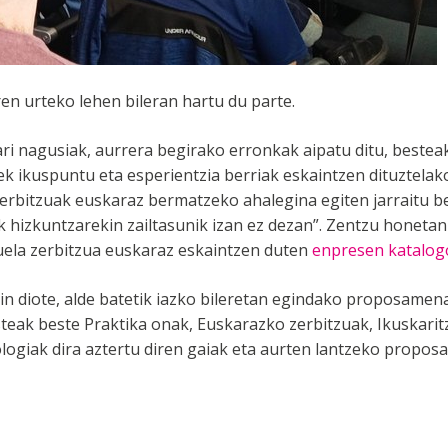
n urteko lehen bileran hartu du parte.
ri nagusiak, aurrera begirako erronkak aipatu ditu, beste
k ikuspuntu eta esperientzia berriak eskaintzen dituztelak
zerbitzuak euskaraz bermatzeko ahalegina egiten jarraitu b
 hizkuntzarekin zailtasunik izan ez dezan”. Zentzu honetan
la zerbitzua euskaraz eskaintzen duten
enpresen katalog
in diote, alde batetik iazko bileretan egindako proposamen
steak beste Praktika onak, Euskarazko zerbitzuak, Ikuskari
logiak dira aztertu diren gaiak eta aurten lantzeko proposa