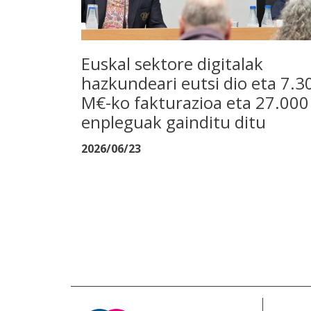
Euskal sektore digitalak
hazkundeari eutsi dio eta 7.3
M€-ko fakturazioa eta 27.000
enpleguak gainditu ditu
2026/06/23