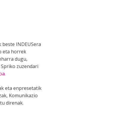
ak beste INDEUSera
o eta horrek
eharra dugu,
 Spriko zuzendari
oa.
ak eta enpresetatik
tzak, Komunikazio
tu direnak.