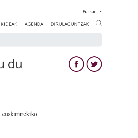
Euskara
ZKIDEAK
AGENDA
DIRULAGUNTZAK
u du
, euskararekiko