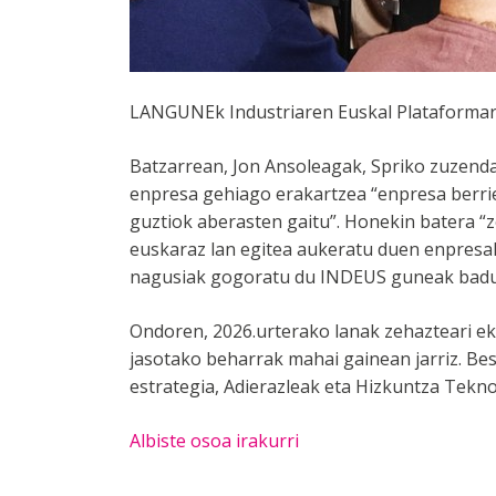
LANGUNEk Industriaren Euskal Plataformare
Batzarrean, Jon Ansoleagak, Spriko zuzenda
enpresa gehiago erakartzea “enpresa berrie
guztiok aberasten gaitu”. Honekin batera “
euskaraz lan egitea aukeratu duen enpresak
nagusiak gogoratu du INDEUS guneak badue
Ondoren, 2026.urterako lanak zehazteari ek
jasotako beharrak mahai gainean jarriz. Be
estrategia, Adierazleak eta Hizkuntza Tekno
Albiste osoa irakurri