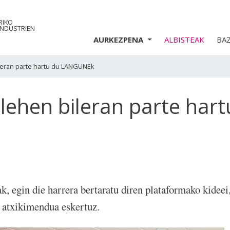
RIKO
INDUSTRIEN
AURKEZPENA
ALBISTEAK
BA
leran parte hartu du LANGUNEk
ehen bileran parte hart
, egin die harrera bertaratu diren plataformako kideei
atxikimendua eskertuz.