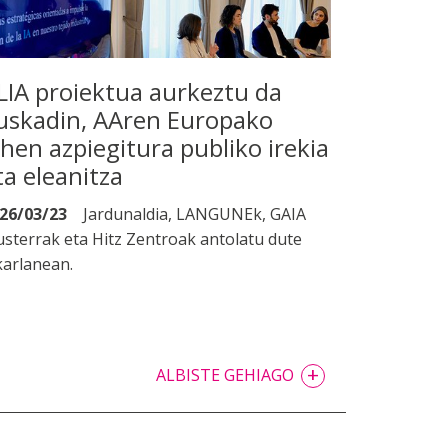
LIA proiektua aurkeztu da
uskadin, AAren Europako
ehen azpiegitura publiko irekia
ta eleanitza
26/03/23
Jardunaldia, LANGUNEk, GAIA
usterrak eta Hitz Zentroak antolatu dute
karlanean.
+
ALBISTE GEHIAGO