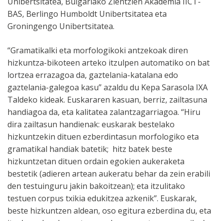
Unibertsitatea, Bulgariako Zientzien Akademia IICT-
BAS, Berlingo Humboldt Unibertsitatea eta
Groningengo Unibertsitatea.
“Gramatikalki eta morfologikoki antzekoak diren
hizkuntza-bikoteen arteko itzulpen automatiko on bat
lortzea errazagoa da, gaztelania-katalana edo
gaztelania-galegoa kasu” azaldu du Kepa Sarasola IXA
Taldeko kideak. Euskararen kasuan, berriz, zailtasuna
handiagoa da, eta kalitatea zalantzagarriagoa. “Hiru
dira zailtasun handienak: euskarak bestelako
hizkuntzekin dituen ezberdintasun morfologiko eta
gramatikal handiak batetik; hitz batek beste
hizkuntzetan dituen ordain egokien aukeraketa
bestetik (adieren artean aukeratu behar da zein erabili
den testuinguru jakin bakoitzean); eta itzulitako
testuen corpus txikia edukitzea azkenik”. Euskarak,
beste hizkuntzen aldean, oso egitura ezberdina du, eta