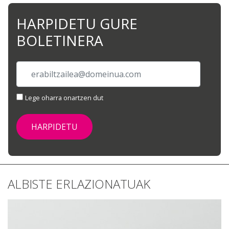
HARPIDETU GURE
BOLETINERA
Lege oharra onartzen dut
ALBISTE ERLAZIONATUAK