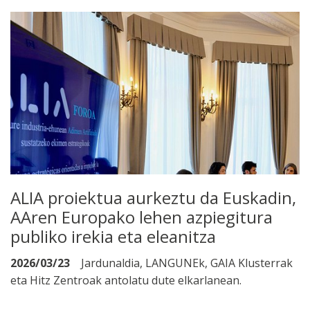
ALIA proiektua aurkeztu da Euskadin,
AAren Europako lehen azpiegitura
publiko irekia eta eleanitza
2026/03/23
Jardunaldia, LANGUNEk, GAIA Klusterrak
eta Hitz Zentroak antolatu dute elkarlanean.