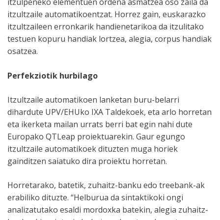
itzulpeneko elementuen ordena asmatzea oso zaila da
itzultzaile automatikoentzat. Horrez gain, euskarazko
itzultzaileen erronkarik handienetarikoa da itzulitako
testuen kopuru handiak lortzea, alegia, corpus handiak
osatzea.
Perfekziotik hurbilago
Itzultzaile automatikoen lanketan buru-belarri
dihardute UPV/EHUko IXA Taldekoek, eta arlo horretan
eta ikerketa mailan urrats berri bat egin nahi dute
Europako QTLeap proiektuarekin. Gaur egungo
itzultzaile automatikoek dituzten muga horiek
gainditzen saiatuko dira proiektu horretan.
Horretarako, batetik, zuhaitz-banku edo treebank-ak
erabiliko dituzte. “Helburua da sintaktikoki ongi
analizatutako esaldi mordoxka batekin, alegia zuhaitz-