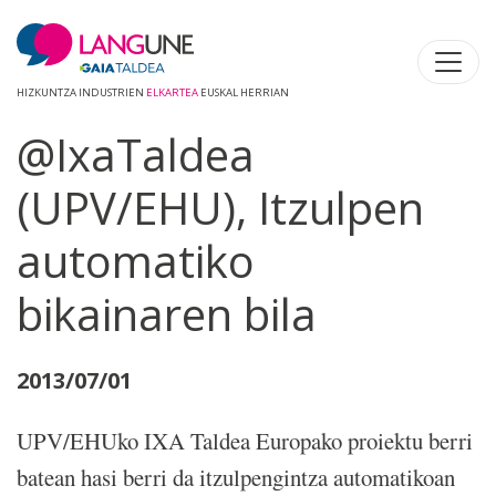
HIZKUNTZA INDUSTRIEN
ELKARTEA
EUSKAL HERRIAN
@IxaTaldea
(UPV/EHU), Itzulpen
automatiko
bikainaren bila
2013/07/01
UPV/EHUko IXA Taldea Europako proiektu berri
batean hasi berri da itzulpengintza automatikoan