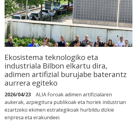
Ekosistema teknologiko eta
industriala Bilbon elkartu dira,
adimen artifizial burujabe baterantz
aurrera egiteko
2026/04/23
ALIA Foroak adimen artifizialaren
aukerak, azpiegitura publikoak eta horiek industrian
ezartzeko ekimen estrategikoak hurbildu dizkie
enpresa eta erakundeei.