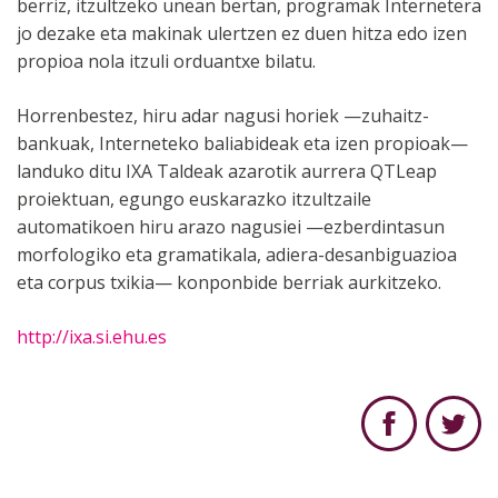
berriz, itzultzeko unean bertan, programak Internetera
jo dezake eta makinak ulertzen ez duen hitza edo izen
propioa nola itzuli orduantxe bilatu.
Horrenbestez, hiru adar nagusi horiek —zuhaitz-
bankuak, Interneteko baliabideak eta izen propioak—
landuko ditu IXA Taldeak azarotik aurrera QTLeap
proiektuan, egungo euskarazko itzultzaile
automatikoen hiru arazo nagusiei —ezberdintasun
morfologiko eta gramatikala, adiera-desanbiguazioa
eta corpus txikia— konponbide berriak aurkitzeko.
http://ixa.si.ehu.es