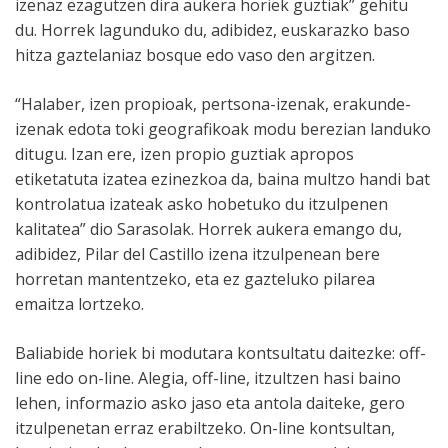
izenaz ezagutzen dira aukera horiek guztiak” gehitu
du. Horrek lagunduko du, adibidez, euskarazko baso
hitza gaztelaniaz bosque edo vaso den argitzen.
“Halaber, izen propioak, pertsona-izenak, erakunde-
izenak edota toki geografikoak modu berezian landuko
ditugu. Izan ere, izen propio guztiak apropos
etiketatuta izatea ezinezkoa da, baina multzo handi bat
kontrolatua izateak asko hobetuko du itzulpenen
kalitatea” dio Sarasolak. Horrek aukera emango du,
adibidez, Pilar del Castillo izena itzulpenean bere
horretan mantentzeko, eta ez gazteluko pilarea
emaitza lortzeko.
Baliabide horiek bi modutara kontsultatu daitezke: off-
line edo on-line. Alegia, off-line, itzultzen hasi baino
lehen, informazio asko jaso eta antola daiteke, gero
itzulpenetan erraz erabiltzeko. On-line kontsultan,