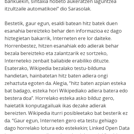
bankuekin, sintaxia hobeto aukeratzen laguntzea
itzultzaile automatikoei” dio Sarasolak.
Bestetik, gaur egun, esaldi batean hitz batek duen
esanahia bereizteko behar den informazioa ez dago
hiztegietan bakarrik, Interneten ere lor daiteke.
Horrenbestez, hitzen esanahiak edo adierak behar
bezala bereizteko eta zalantzarik ez sortzeko,
Interneteko zenbait baliabide erabiliko dituzte.
Esaterako, Wikipedia bezalako testu-bilduma
handietan, hainbatetan hitz baten adiera ongi
zehaztuta egoten da. Alegia, “hitz baten azpian esteka
bat badago, esteka hori Wikipediako adiera batera edo
bestera doa”. Horrelako esteka asko bilduz gero,
haietatik konputagailuak ikas dezake adierak
bereizten. Wikipedia iturri posibleetako bat besterik ez
da. “Gaur egun, Interneten gero eta testu gehiago
dago horrelako lotura edo estekekin; Linked Open Data