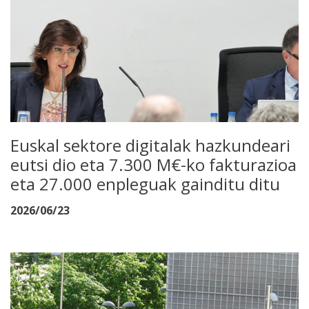
Euskal sektore digitalak hazkundeari
eutsi dio eta 7.300 M€-ko fakturazioa
eta 27.000 enpleguak gainditu ditu
2026/06/23