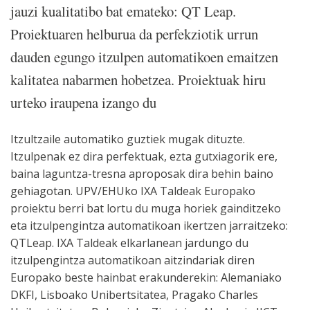
jauzi kualitatibo bat emateko: QT Leap.
Proiektuaren helburua da perfekziotik urrun
dauden egungo itzulpen automatikoen emaitzen
kalitatea nabarmen hobetzea. Proiektuak hiru
urteko iraupena izango du
Itzultzaile automatiko guztiek mugak dituzte.
Itzulpenak ez dira perfektuak, ezta gutxiagorik ere,
baina laguntza-tresna aproposak dira behin baino
gehiagotan. UPV/EHUko IXA Taldeak Europako
proiektu berri bat lortu du muga horiek gainditzeko
eta itzulpengintza automatikoan ikertzen jarraitzeko:
QTLeap. IXA Taldeak elkarlanean jardungo du
itzulpengintza automatikoan aitzindariak diren
Europako beste hainbat erakunderekin: Alemaniako
DKFI, Lisboako Unibertsitatea, Pragako Charles