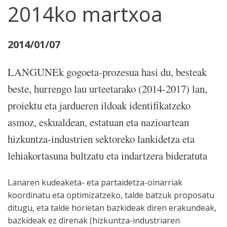
2014ko martxoa
2014/01/07
LANGUNEk gogoeta-prozesua hasi du, besteak
beste, hurrengo lau urteetarako (2014-2017) lan,
proiektu eta jardueren ildoak identifikatzeko
asmoz, eskualdean, estatuan eta nazioartean
hizkuntza-industrien sektoreko lankidetza eta
lehiakortasuna bultzatu eta indartzera bideratuta
Lanaren kudeaketa- eta partaidetza-oinarriak
koordinatu eta optimizatzeko, talde batzuk proposatu
ditugu, eta talde horietan bazkideak diren erakundeak,
bazkideak ez direnak (hizkuntza-industriaren