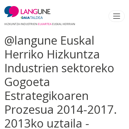
HIZKUNTZA INDUSTRIEN
ELKARTEA
EUSKAL HERRIAN
@langune Euskal
Herriko Hizkuntza
Industrien sektoreko
Gogoeta
Estrategikoaren
Prozesua 2014-2017.
2013ko uztaila -