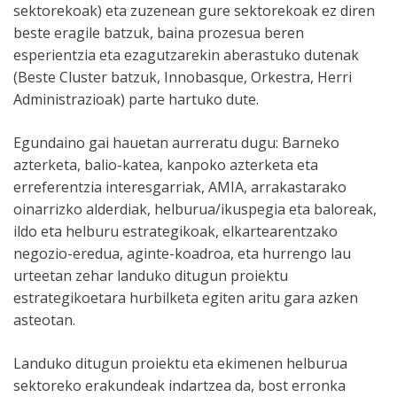
sektorekoak) eta zuzenean gure sektorekoak ez diren
beste eragile batzuk, baina prozesua beren
esperientzia eta ezagutzarekin aberastuko dutenak
(Beste Cluster batzuk, Innobasque, Orkestra, Herri
Administrazioak) parte hartuko dute.
Egundaino gai hauetan aurreratu dugu: Barneko
azterketa, balio-katea, kanpoko azterketa eta
erreferentzia interesgarriak, AMIA, arrakastarako
oinarrizko alderdiak, helburua/ikuspegia eta baloreak,
ildo eta helburu estrategikoak, elkartearentzako
negozio-eredua, aginte-koadroa, eta hurrengo lau
urteetan zehar landuko ditugun proiektu
estrategikoetara hurbilketa egiten aritu gara azken
asteotan.
Landuko ditugun proiektu eta ekimenen helburua
sektoreko erakundeak indartzea da, bost erronka