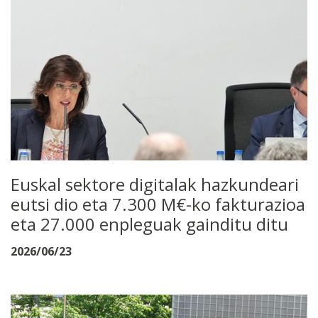
Euskal sektore digitalak hazkundeari
eutsi dio eta 7.300 M€-ko fakturazioa
eta 27.000 enpleguak gainditu ditu
2026/06/23