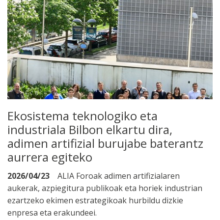
Ekosistema teknologiko eta
industriala Bilbon elkartu dira,
adimen artifizial burujabe baterantz
aurrera egiteko
2026/04/23
ALIA Foroak adimen artifizialaren
aukerak, azpiegitura publikoak eta horiek industrian
ezartzeko ekimen estrategikoak hurbildu dizkie
enpresa eta erakundeei.