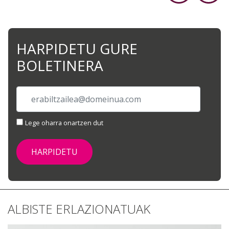
HARPIDETU GURE
BOLETINERA
Lege oharra onartzen dut
ALBISTE ERLAZIONATUAK