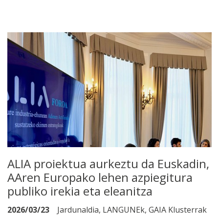
ALIA proiektua aurkeztu da Euskadin,
AAren Europako lehen azpiegitura
publiko irekia eta eleanitza
2026/03/23
Jardunaldia, LANGUNEk, GAIA Klusterrak