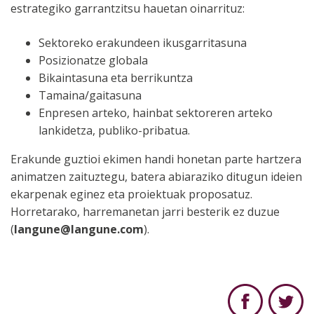
estrategiko garrantzitsu hauetan oinarrituz:
Sektoreko erakundeen ikusgarritasuna
Posizionatze globala
Bikaintasuna eta berrikuntza
Tamaina/gaitasuna
Enpresen arteko, hainbat sektoreren arteko
lankidetza, publiko-pribatua.
Erakunde guztioi ekimen handi honetan parte hartzera
animatzen zaituztegu, batera abiaraziko ditugun ideien
ekarpenak eginez eta proiektuak proposatuz.
Horretarako, harremanetan jarri besterik ez duzue
(
langune@langune.com
).