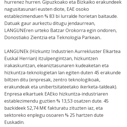
hurrenez hurren. Gipuzkoako eta Bizkaiko erakundeek
nagusitasunari eusten diote, EAE osoko
establezimenduen % 83 bi lurralde horietan baitaude.
Datuak gaur aurkeztu ditugu jendaurrean,
LANGUNEren urteko Batzar Orokorra egin ondoren,
Donostiako Zientzia eta Teknologia Parkean..
LANGUNEk (Hizkuntz Industrien Aurrekluster Elkartea
Euskal Herrian) itzulpengintzan, hizkuntzen
irakaskuntzan, eleaniztasunaren kudeaketan eta
hizkuntza-teknologietan lan egiten duten 45 erakunde
biltzen ditu (enpresak, zentro teknologikoak,
erakundeak eta unibertsitateetako ikerketa-taldeak).
Enpresa elkartuek EAEko hizkuntza-industriaren
establezimendu guztien % 13,53 osatzen dute. 45
bazkideek 52,74 M€ fakturatu zituzten iaz, eta
sektoreko enplegu osoaren % 25 hartzen dute
Euskadin.