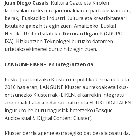
Juan Diego Casals
, Kultura Gazte eta Kirolen
kontseilari-ordea ere jardunaldiaren partaide izan zen,
berak, Euskadiko Industri Kultura eta kreatibitateari
lotutako gaiez hitz egin zuen. Amaitzeko, Euskal
Herriko Unibertsitateko,
German Rigau
-k (GRUPO
IXA), Hizkuntzen Teknologei buruzko datorren
urtetako ekimenei buruz hitz egin zuen.
LANGUNE EIKEN+-en integratzen da
Eusko Jaurlaritzako Klusterren politika berria dela eta
2016 hasieran, LANGUNE Kluster aurrekoak eta Ikus-
entzunezko Klusterrak -EIKEN, elkarrekin integratu
ziren biak batera indarrak batuz eta EDUKI DIGITALEN
inguruko helburu nagusiak betetzeko.(Basque
Audiovisual & Digital Content Cluster).
Kluster berria agente estrategiko bat bezala osatu da,