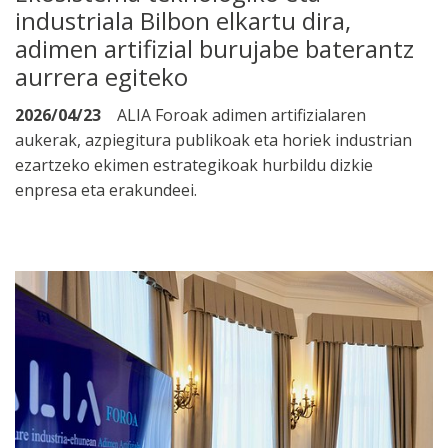
industriala Bilbon elkartu dira,
adimen artifizial burujabe baterantz
aurrera egiteko
2026/04/23
ALIA Foroak adimen artifizialaren
aukerak, azpiegitura publikoak eta horiek industrian
ezartzeko ekimen estrategikoak hurbildu dizkie
enpresa eta erakundeei.