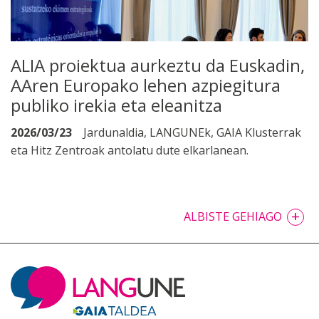
ALIA proiektua aurkeztu da Euskadin,
AAren Europako lehen azpiegitura
publiko irekia eta eleanitza
2026/03/23
Jardunaldia, LANGUNEk, GAIA Klusterrak
eta Hitz Zentroak antolatu dute elkarlanean.
+
ALBISTE GEHIAGO