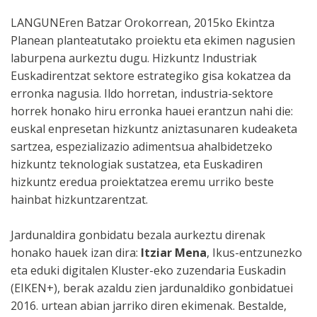
LANGUNEren Batzar Orokorrean, 2015ko Ekintza
Planean planteatutako proiektu eta ekimen nagusien
laburpena aurkeztu dugu. Hizkuntz Industriak
Euskadirentzat sektore estrategiko gisa kokatzea da
erronka nagusia. Ildo horretan, industria-sektore
horrek honako hiru erronka hauei erantzun nahi die:
euskal enpresetan hizkuntz aniztasunaren kudeaketa
sartzea, espezializazio adimentsua ahalbidetzeko
hizkuntz teknologiak sustatzea, eta Euskadiren
hizkuntz eredua proiektatzea eremu urriko beste
hainbat hizkuntzarentzat.
Jardunaldira gonbidatu bezala aurkeztu direnak
honako hauek izan dira:
Itziar Mena
, Ikus-entzunezko
eta eduki digitalen Kluster-eko zuzendaria Euskadin
(EIKEN+), berak azaldu zien jardunaldiko gonbidatuei
2016. urtean abian jarriko diren ekimenak. Bestalde,