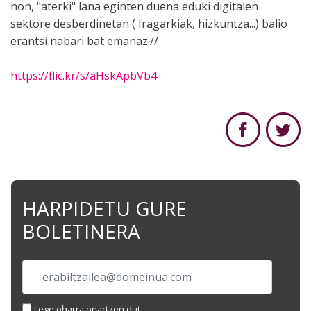
non, "aterki" lana eginten duena eduki digitalen
sektore desberdinetan ( Iragarkiak, hizkuntza...) balio
erantsi nabari bat emanaz.//
https://flic.kr/s/aHskApbVb4
HARPIDETU GURE
BOLETINERA
Lege oharra onartzen dut