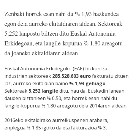
Zenbaki horrek esan nahi du % 1,93 hazkundea
egon dela aurreko ekitaldiaren aldean. Sektoreak
5.252 lanpostu biltzen ditu Euskal Autonomia
Erkidegoan, eta langile-kopurua % 1,80 areagotu
da joaneko ekitaldiaren aldean
Euskal Autonomia Erkidegoko (EAE) hizkuntza-
industrien sektoreak
285.528.603 euro
fakturatu zituen
iaz, aurreko ekitaldian baino
% 1,93 gehiago
.
Sektoreak
5.252 langile
ditu, hau da, Euskadin lanean
dauden biztanleen % 0,50, eta horrek esan nahi du
langile-kopurua % 1,80 areagotu dela 2014aren aldean.
2016eko ekitaldirako aurreikuspenen arabera,
enplegua % 1,85 igoko da eta fakturazioa % 3,