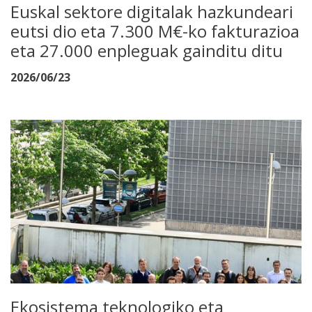
Euskal sektore digitalak hazkundeari
eutsi dio eta 7.300 M€-ko fakturazioa
eta 27.000 enpleguak gainditu ditu
2026/06/23
Ekosistema teknologiko eta