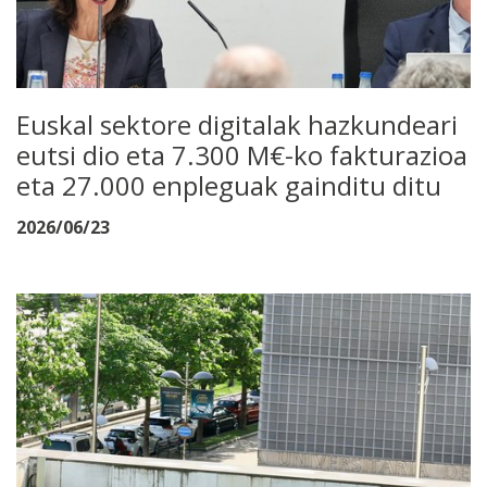
Euskal sektore digitalak hazkundeari
eutsi dio eta 7.300 M€-ko fakturazioa
eta 27.000 enpleguak gainditu ditu
2026/06/23