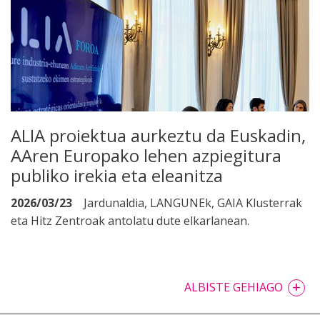
ALIA proiektua aurkeztu da Euskadin,
AAren Europako lehen azpiegitura
publiko irekia eta eleanitza
2026/03/23
Jardunaldia, LANGUNEk, GAIA Klusterrak
eta Hitz Zentroak antolatu dute elkarlanean.
+
ALBISTE GEHIAGO