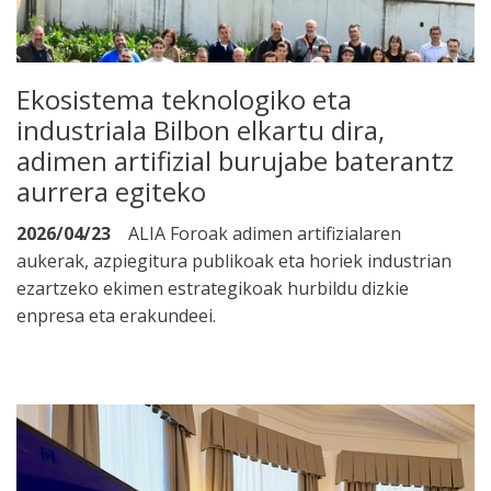
Ekosistema teknologiko eta
industriala Bilbon elkartu dira,
adimen artifizial burujabe baterantz
aurrera egiteko
2026/04/23
ALIA Foroak adimen artifizialaren
aukerak, azpiegitura publikoak eta horiek industrian
ezartzeko ekimen estrategikoak hurbildu dizkie
enpresa eta erakundeei.