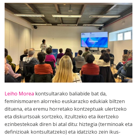
Leiho Morea
kontsultarako baliabide bat da,
feminismoaren alorreko euskarazko edukiak biltzen
dituena, eta eremu horretako kontzeptuak ulertzeko
eta diskurtsoak sortzeko, itzultzeko eta ikertzeko
ezinbestekoak diren bi atal ditu: hiztegia (terminoak eta
definizioak kontsultatzeko) eta idatzizko zein ikus-