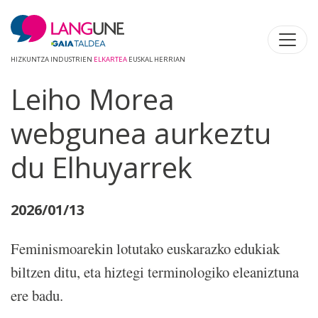
HIZKUNTZA INDUSTRIEN
ELKARTEA
EUSKAL HERRIAN
Leiho Morea
webgunea aurkeztu
du Elhuyarrek
2026/01/13
Feminismoarekin lotutako euskarazko edukiak
biltzen ditu, eta hiztegi terminologiko eleaniztuna
ere badu.