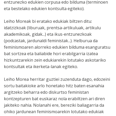
entzunezko edukien corpusa edo bilduma (terminoen
eta bestelako edukien kontsulta egiteko).
Leiho Moreak bi eratako edukiak biltzen ditu:
idatzizkoak (liburuak, prentsa-artikuluak, artikulu
akademikoak, gidak...) eta ikus-entzunezkoak
(podcastak, jardunaldi feministak...). Helburua da
feminismoaren alorreko edukien bilduma esanguratsu
bat sortzea eta baliabide hori erabilgarria izatea
hizkuntzarekin zein edukiarekin lotutako askotariko
kontsultak eta ikerketa-lanak egiteko.
Leiho Morea herritar guztiei zuzenduta dago, edozeini
sortu baitakioke arlo honetako hitz baten esanahia
argitzeko beharra edo diskurtso feministan
kontzepturen bat euskaraz nola erabiltzen ari diren
jakiteko nahia. Nolanahi ere, bereziki baliagarria da
ohiko jardunean feminismoarekin lotutako edukiak