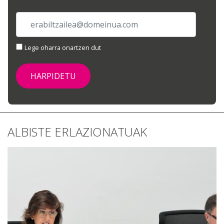
Lege oharra onartzen dut
ALBISTE ERLAZIONATUAK