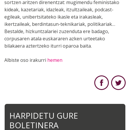
sortzen aritzen direnentzat: mugimendu feministako
kideak, kazetariak, idazleak, itzultzaileak, podcast-
egileak, unibertsitateko ikasle eta irakasleak,
ikertzaileak, berdintasun-teknikariak, politikariak…
Bestalde, hizkuntzalariei zuzenduta ere badago,
corpusaren atala euskararen azken urteetako
bilakaera aztertzeko iturri oparoa baita.
Albiste oso irakurri
hemen
HARPIDETU GURE
BOLETINERA