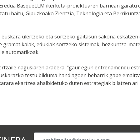
 Eredua BasqueLLM ikerketa-proiektuaren barnean garatu d
zatu baitu, Gipuzkoako Zientzia, Teknologia eta Berrikuntz
du euskara ulertzeko eta sortzeko gaitasun sakona eskatzen
le gramatikalak, edukiak sortzeko sistemak, hezkuntza-mate
aile automatikoak.
ertzaile nagusiaren arabera, “gaur egun entrenamendu est
 euskarazko testu bilduma handiagoen beharrik gabe emaitz
karara ekartzea ahalbidetuko duten estrategiak bilatzen ari 