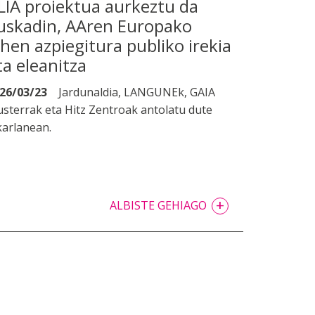
LIA proiektua aurkeztu da
uskadin, AAren Europako
ehen azpiegitura publiko irekia
ta eleanitza
26/03/23
Jardunaldia, LANGUNEk, GAIA
usterrak eta Hitz Zentroak antolatu dute
karlanean.
+
ALBISTE GEHIAGO