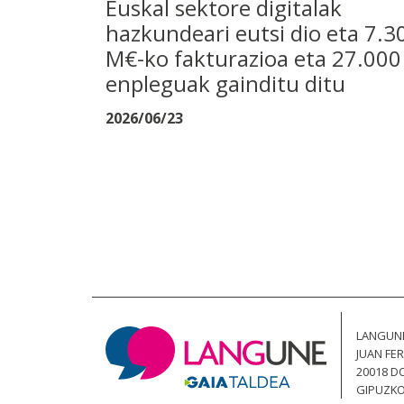
Euskal sektore digitalak
hazkundeari eutsi dio eta 7.3
M€-ko fakturazioa eta 27.000
enpleguak gainditu ditu
2026/06/23
LANGUN
JUAN FER
20018 D
GIPUZKOA