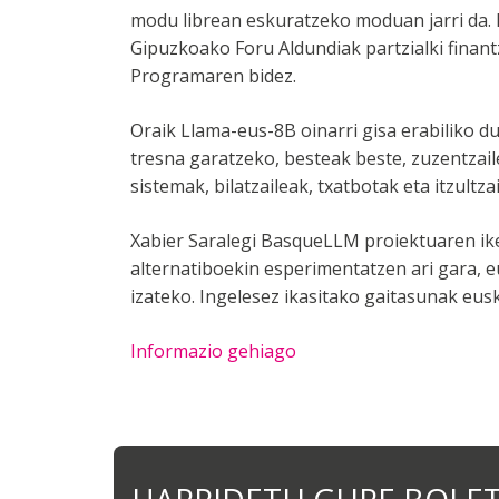
modu librean eskuratzeko moduan jarri da.
Gipuzkoako Foru Aldundiak partzialki finant
Programaren bidez.
Oraik Llama-eus-8B oinarri gisa erabiliko 
tresna garatzeko, besteak beste, zuzentzai
sistemak, bilatzaileak, txatbotak eta itzultz
Xabier Saralegi BasqueLLM proiektuaren ik
alternatiboekin esperimentatzen ari gara,
izateko. Ingelesez ikasitako gaitasunak eus
Informazio gehiago