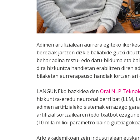
Adimen artifizialean aurrera egiteko ikerk
bereziak jartzen dizkie baliabide gutxi ditu
behar adina testu- edo datu-bilduma eta bal
dira hizkuntza handietan erabiltzen diren a
bilaketan aurrerapauso handiak lortzen ari 
LANGUNEko bazkidea den
Orai NLP Teknol
hizkuntza-eredu neuronal berri bat (LLM, L
adimen artifizialeko sistemak errazago gara
artifizial sortzailearen (edo txatbot ezagu
(10 mila milioi parametro baino gutxiagoko
Arlo akademikoan zein industrialean euska