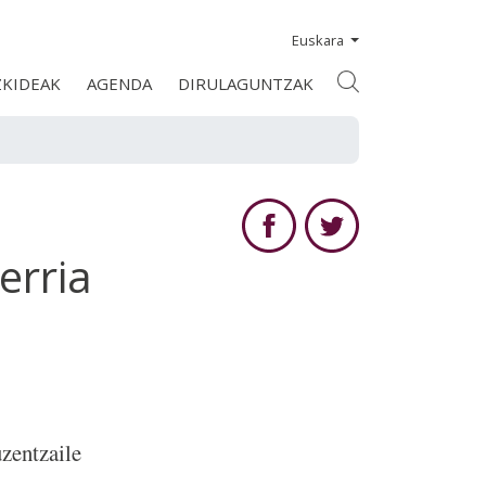
Euskara
ZKIDEAK
AGENDA
DIRULAGUNTZAK
erria
zentzaile