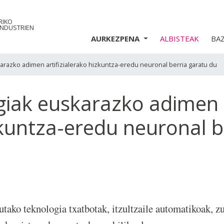
RIKO
INDUSTRIEN
AURKEZPENA
ALBISTEAK
BA
arazko adimen artifizialerako hizkuntza-eredu neuronal berria garatu du
giak euskarazko adimen
zkuntza-eredu neuronal b
o teknologia txatbotak, itzultzaile automatikoak, zu