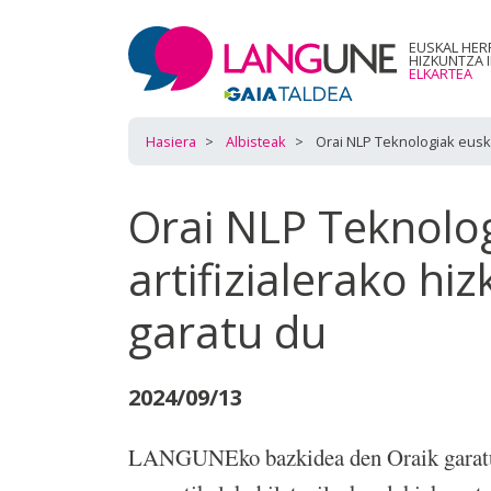
EUSKAL HER
HIZKUNTZA 
ELKARTEA
Hasiera
Albisteak
Orai NLP Teknologiak eusk
Orai NLP Teknolo
artifizialerako hi
garatu du
2024/09/13
LANGUNEko bazkidea den Oraik garatutak