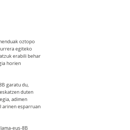
samenduak oztopo
aurrera egiteko
atzuk erabili behar
gia horien
-8B garatu du,
 eskatzen duten
legia, adimen
al arinen esparruan
 Llama-eus-8B