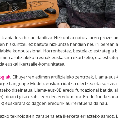
etak abiadura bizian dabiltza. Hizkuntza naturalaren proze
zten hizkuntzei, ez baitute hizkuntza handien neurri berean 
iabide konputazional. Horrenbestez, bestelako estrategia b
dimen artifizialeko tresnak euskarara ekartzeko, eta estrate
da euskal ikertzaile-komunitatea.
ogiak
, Elhuyarren adimen artifizialeko zentroak, Llama-eus
arge Language Model), euskara idatzia ulertzea eta sortzea
tzeko diseinatua. Llama-eus-8B eredu fundazional bat da, a
nen) oinarri gisa erabiltzen den eredu-mota. Eredu fundazion
ak) euskararako dagoen eredurik aurreratuena da hau.
razko teknologien garapena eta ikerketa errazteko asmoz,