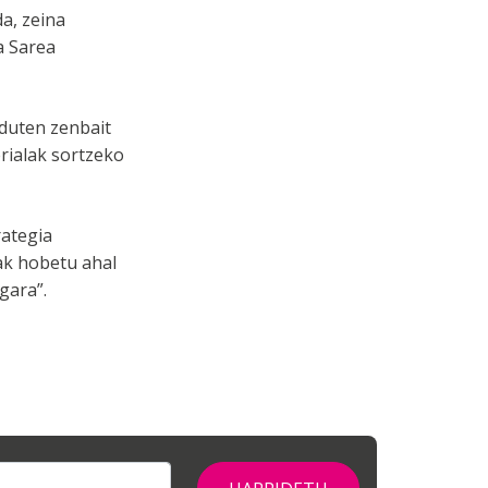
a, zeina
a Sarea
 duten zenbait
rialak sortzeko
rategia
ak hobetu ahal
gara”.