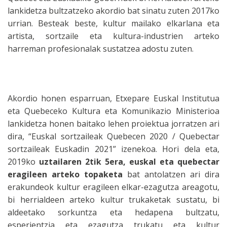
lankidetza bultzatzeko akordio bat sinatu zuten 2017ko
urrian. Besteak beste, kultur mailako elkarlana eta
artista, sortzaile eta kultura-industrien arteko
harreman profesionalak sustatzea adostu zuten.
Akordio honen esparruan, Etxepare Euskal Institutua
eta Quebeceko Kultura eta Komunikazio Ministerioa
lankidetza honen baitako lehen proiektua jorratzen ari
dira, “Euskal sortzaileak Quebecen 2020 / Quebectar
sortzaileak Euskadin 2021” izenekoa. Hori dela eta,
2019ko
uztailaren 2tik 5era,
euskal eta quebectar
eragileen arteko topaketa
bat antolatzen ari dira
erakundeok kultur eragileen elkar-ezagutza areagotu,
bi herrialdeen arteko kultur trukaketak sustatu, bi
aldeetako sorkuntza eta hedapena bultzatu,
esperientzia eta ezagutza trukatu eta kultur