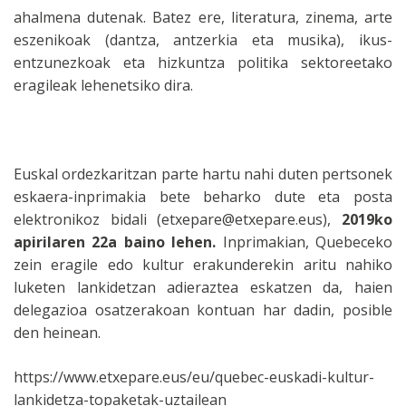
ahalmena dutenak. Batez ere, literatura, zinema, arte
eszenikoak (dantza, antzerkia eta musika), ikus-
entzunezkoak eta hizkuntza politika sektoreetako
eragileak lehenetsiko dira.
Euskal ordezkaritzan parte hartu nahi duten pertsonek
eskaera-inprimakia bete beharko dute eta posta
elektronikoz bidali (etxepare@etxepare.eus),
2019ko
apirilaren 22a baino lehen.
Inprimakian, Quebeceko
zein eragile edo kultur erakunderekin aritu nahiko
luketen lankidetzan adieraztea eskatzen da, haien
delegazioa osatzerakoan kontuan har dadin, posible
den heinean.
https://www.etxepare.eus/eu/quebec-euskadi-kultur-
lankidetza-topaketak-uztailean