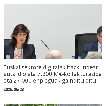
Euskal sektore digitalak hazkundeari
eutsi dio eta 7.300 M€-ko fakturazioa
eta 27.000 enpleguak gainditu ditu
2026/06/23