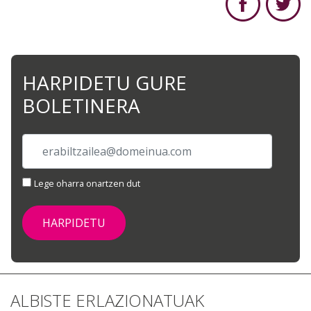
HARPIDETU GURE
BOLETINERA
Lege oharra onartzen dut
ALBISTE ERLAZIONATUAK