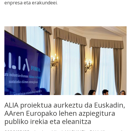
enpresa eta erakundeei.
ALIA proiektua aurkeztu da Euskadin,
AAren Europako lehen azpiegitura
publiko irekia eta eleanitza