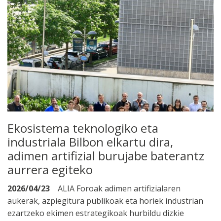
Ekosistema teknologiko eta
industriala Bilbon elkartu dira,
adimen artifizial burujabe baterantz
aurrera egiteko
2026/04/23
ALIA Foroak adimen artifizialaren
aukerak, azpiegitura publikoak eta horiek industrian
ezartzeko ekimen estrategikoak hurbildu dizkie