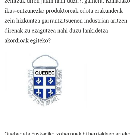
zeintzuk diren jakin nahi duzu?, gainera, Kanadako
ikus-entzunezko produktoreak edota erakundeak
zein hizkuntza garrantzitsuenen industrian aritzen
direnak zu ezagutzea nahi duzu lankidetza-
akordioak egiteko?
Quebec eta Euskadiko gobernuek bi herrialdeen arteko