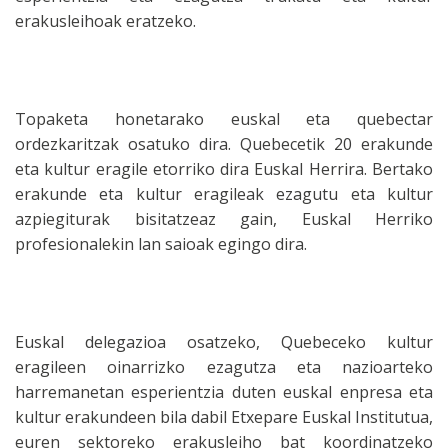
erakusleihoak eratzeko.
Topaketa honetarako euskal eta quebectar
ordezkaritzak osatuko dira. Quebecetik 20 erakunde
eta kultur eragile etorriko dira Euskal Herrira. Bertako
erakunde eta kultur eragileak ezagutu eta kultur
azpiegiturak bisitatzeaz gain, Euskal Herriko
profesionalekin lan saioak egingo dira.
Euskal delegazioa osatzeko, Quebeceko kultur
eragileen oinarrizko ezagutza eta nazioarteko
harremanetan esperientzia duten euskal enpresa eta
kultur erakundeen bila dabil Etxepare Euskal Institutua,
euren sektoreko erakusleiho bat koordinatzeko