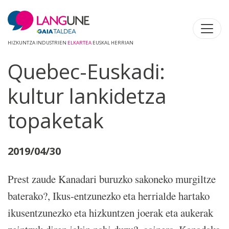
HIZKUNTZA INDUSTRIEN
ELKARTEA
EUSKAL HERRIAN
Quebec-Euskadi:
kultur lankidetza
topaketak
2019/04/30
Prest zaude Kanadari buruzko sakoneko murgiltze
baterako?, Ikus-entzunezko eta herrialde hartako
ikusentzunezko eta hizkuntzen joerak eta aukerak