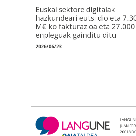
Euskal sektore digitalak
hazkundeari eutsi dio eta 7.3
M€-ko fakturazioa eta 27.000
enpleguak gainditu ditu
2026/06/23
LANGUN
JUAN FER
20018 D