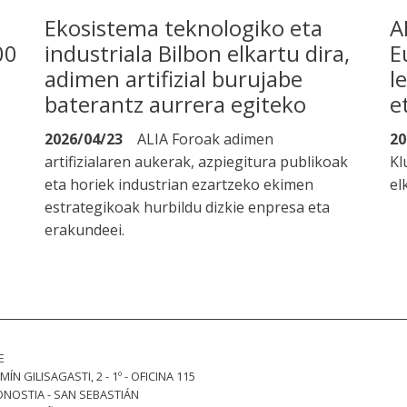
Ekosistema teknologiko eta
A
00
industriala Bilbon elkartu dira,
E
adimen artifizial burujabe
l
baterantz aurrera egiteko
e
2026/04/23
ALIA Foroak adimen
20
artifizialaren aukerak, azpiegitura publikoak
Kl
eta horiek industrian ezartzeko ekimen
el
estrategikoak hurbildu dizkie enpresa eta
erakundeei.
E
MÍN GILISAGASTI, 2 - 1º - OFICINA 115
ONOSTIA - SAN SEBASTIÁN