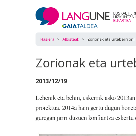
EUSKAL HER
HIZKUNTZA 
ELKARTEA
Hasiera
Albisteak
Zorionak eta urteberri on!
Zorionak eta urteb
2013/12/19
Lehenik eta behin, eskerrik asko 2013an
proiektua. 2014a hain gertu dugun hone
guregan jarri duzuen konfiantza eskertu 