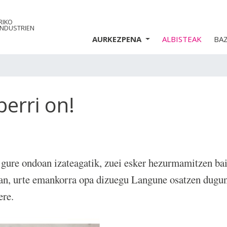
RIKO
INDUSTRIEN
AURKEZPENA
ALBISTEAK
BA
erri on!
 gure ondoan izateagatik, zuei esker hezurmamitzen ba
tan, urte emankorra opa dizuegu Langune osatzen dugun
ere.