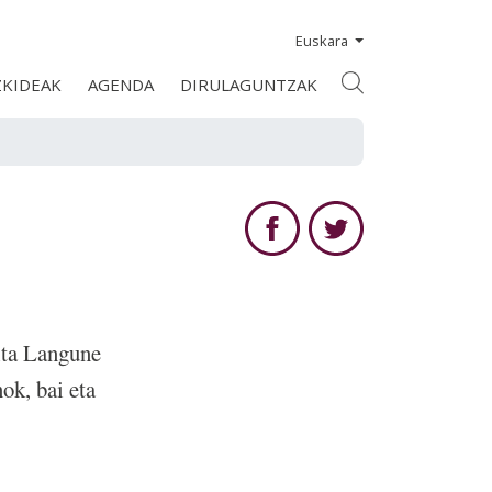
Euskara
ZKIDEAK
AGENDA
DIRULAGUNTZAK
ita Langune
ok, bai eta