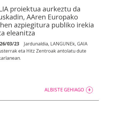
LIA proiektua aurkeztu da
uskadin, AAren Europako
ehen azpiegitura publiko irekia
ta eleanitza
26/03/23
Jardunaldia, LANGUNEk, GAIA
usterrak eta Hitz Zentroak antolatu dute
karlanean.
+
ALBISTE GEHIAGO