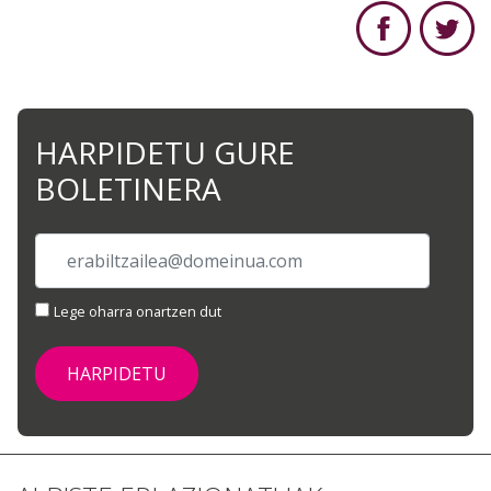
HARPIDETU GURE
BOLETINERA
Lege oharra onartzen dut