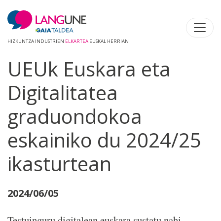
HIZKUNTZA INDUSTRIEN
ELKARTEA
EUSKAL HERRIAN
UEUk Euskara eta
Digitalitatea
graduondokoa
eskainiko du 2024/25
ikasturtean
2024/06/05
Testuinguru digitalean euskara sustatu nahi