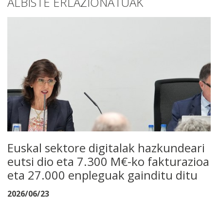
ALBISTE ERLAZIONATUAK
Euskal sektore digitalak hazkundeari
eutsi dio eta 7.300 M€-ko fakturazioa
eta 27.000 enpleguak gainditu ditu
2026/06/23