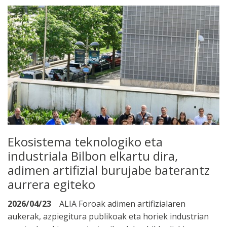
Ekosistema teknologiko eta
industriala Bilbon elkartu dira,
adimen artifizial burujabe baterantz
aurrera egiteko
2026/04/23
ALIA Foroak adimen artifizialaren
aukerak, azpiegitura publikoak eta horiek industrian