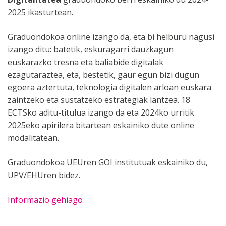
2025 ikasturtean.
Graduondokoa online izango da, eta bi helburu nagusi
izango ditu: batetik, eskuragarri dauzkagun
euskarazko tresna eta baliabide digitalak
ezagutaraztea, eta, bestetik, gaur egun bizi dugun
egoera aztertuta, teknologia digitalen arloan euskara
zaintzeko eta sustatzeko estrategiak lantzea. 18
ECTSko aditu-titulua izango da eta 2024ko urritik
2025eko apirilera bitartean eskainiko dute online
modalitatean.
Graduondokoa UEUren GOI institutuak eskainiko du,
UPV/EHUren bidez.
Informazio gehiago