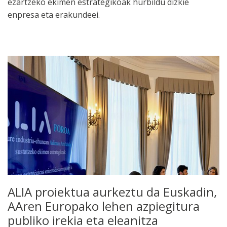
ezartzeko ekimen estrategikoak hurbildu dizkie
enpresa eta erakundeei.
ALIA proiektua aurkeztu da Euskadin,
AAren Europako lehen azpiegitura
publiko irekia eta eleanitza