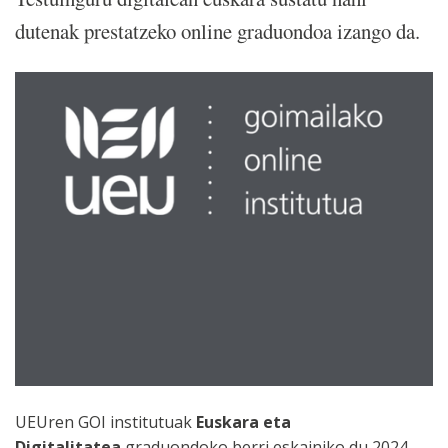
dutenak prestatzeko online graduondoa izango da.
UEUren GOI institutuak
Euskara eta
Digitalitatea
graduondoko berri eskainiko du 2024-