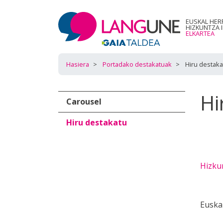
EUSKAL HER
HIZKUNTZA 
ELKARTEA
Hasiera
Portadako destakatuak
Hiru destaka
Hi
Carousel
Hiru destakatu
Hizku
Euska