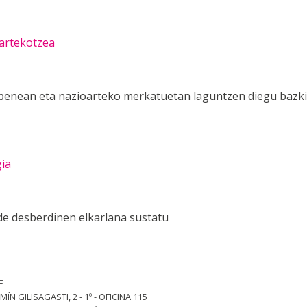
artekotzea
penean eta nazioarteko merkatuetan laguntzen diegu bazki
gia
de desberdinen elkarlana sustatu
E
MÍN GILISAGASTI, 2 - 1º - OFICINA 115