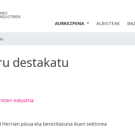
RIKO
INDUSTRIEN
AURKEZPENA
ALBISTEAK
BA
tu
ru destakatu
ntzen industria
l Herrian pisua eta berezitasuna duen sektorea