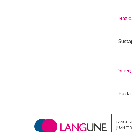
Nazio
Susta
Siner
Bazki
LANGUN
JUAN FER