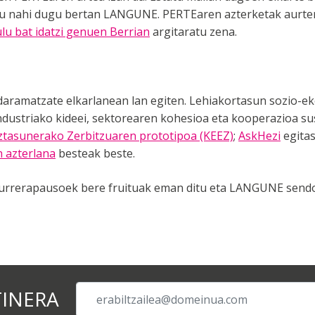
atu nahi dugu bertan LANGUNE. PERTEaren azterketak aurte
kulu bat idatzi genuen Berrian
argitaratu zena.
aramatzate elkarlanean lan egiten. Lehiakortasun sozio-
dustriako kideei, sektorearen kohesioa eta kooperazioa su
niztasunerako Zerbitzuaren prototipoa (KEEZ)
;
AskHezi
egita
n azterlana
besteak beste.
 aurrerapausoek bere fruituak eman ditu eta LANGUNE send
TINERA