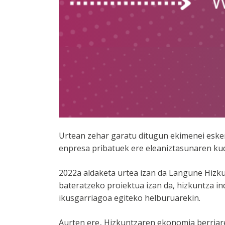
Urtean zehar garatu ditugun ekimenei esker,
enpresa pribatuek ere eleaniztasunaren kud
2022a aldaketa urtea izan da Langune Hizku
bateratzeko proiektua izan da, hizkuntza in
ikusgarriagoa egiteko helburuarekin.
Aurten ere
,
Hizkuntzaren ekonomia berriare