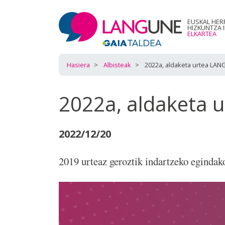
EUSKAL HER
HIZKUNTZA 
ELKARTEA
Hasiera
Albisteak
2022a, aldaketa urtea LA
2022a, aldaketa 
2022/12/20
2019 urteaz geroztik indartzeko egindak