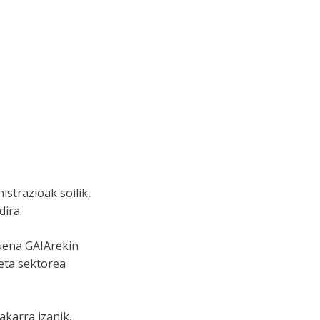
strazioak soilik,
dira.
suena GAIArekin
 eta sektorea
karra izanik,