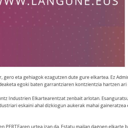
 gero eta gehiagok ezagutzen dute gure elkartea. Ez Admini
eaketa egoki baten garrantziaren kontzientzia hartzen ari 
ntz Industrien Elkartearentzat zenbait arlotan. Esangurat
dustriari eskaini ahal dizkiogun aukerak mahai gaineratzea
n PERTEaren urtea izan da. Estatu mailan dagoen elkarte ba