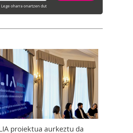
Lege oharra onartzen dut
LIA proiektua aurkeztu da