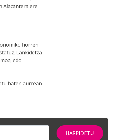
n Alacantera ere
ekonomiko horren
statuz. Lankidetza
smoa; edo
otu baten aurrean