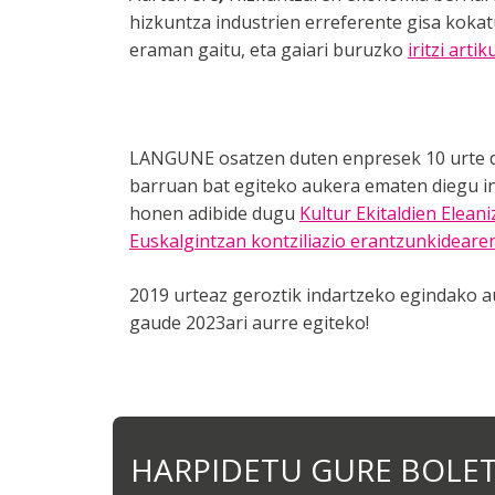
hizkuntza industrien erreferente gisa kok
eraman gaitu, eta gaiari buruzko
iritzi arti
LANGUNE osatzen duten enpresek 10 urte d
barruan bat egiteko aukera ematen diegu in
honen adibide dugu
Kultur Ekitaldien Elea
Euskalgintzan kontziliazio erantzunkideare
2019 urteaz geroztik indartzeko egindako
gaude 2023ari aurre egiteko!
HARPIDETU GURE BOLE