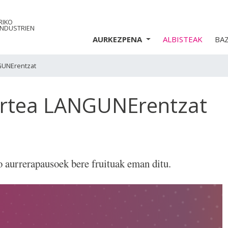
RIKO
INDUSTRIEN
AURKEZPENA
ALBISTEAK
BA
NGUNErentzat
urtea LANGUNErentzat
o aurrerapausoek bere fruituak eman ditu.