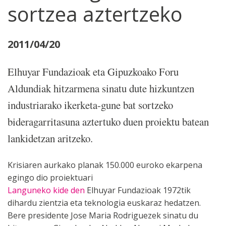
sortzea aztertzeko
2011/04/20
Elhuyar Fundazioak eta Gipuzkoako Foru
Aldundiak hitzarmena sinatu dute hizkuntzen
industriarako ikerketa-gune bat sortzeko
bideragarritasuna aztertuko duen proiektu batean
lankidetzan aritzeko.
Krisiaren aurkako planak 150.000 euroko ekarpena
egingo dio proiektuari
Languneko kide den
Elhuyar Fundazioak 1972tik
dihardu zientzia eta teknologia euskaraz hedatzen.
Bere presidente Jose Maria Rodriguezek sinatu du