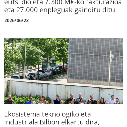
eutsi dio eta 7.300 M€-ko fakturazioa
eta 27.000 enpleguak gainditu ditu
2026/06/23
Ekosistema teknologiko eta
industriala Bilbon elkartu dira,