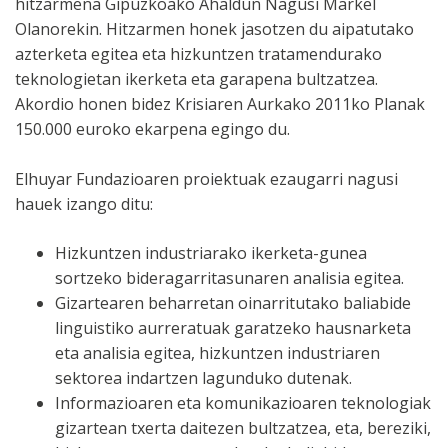
hitzarmena Gipuzkoako Ahaldun Nagusi Markel
Olanorekin. Hitzarmen honek jasotzen du aipatutako
azterketa egitea eta hizkuntzen tratamendurako
teknologietan ikerketa eta garapena bultzatzea.
Akordio honen bidez Krisiaren Aurkako 2011ko Planak
150.000 euroko ekarpena egingo du.
Elhuyar Fundazioaren proiektuak ezaugarri nagusi
hauek izango ditu:
Hizkuntzen industriarako ikerketa-gunea
sortzeko bideragarritasunaren analisia egitea.
Gizartearen beharretan oinarritutako baliabide
linguistiko aurreratuak garatzeko hausnarketa
eta analisia egitea, hizkuntzen industriaren
sektorea indartzen lagunduko dutenak.
Informazioaren eta komunikazioaren teknologiak
gizartean txerta daitezen bultzatzea, eta, bereziki,