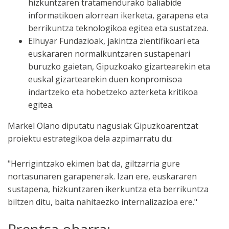
hizkuntzaren tratamendurako baliabide
informatikoen alorrean ikerketa, garapena eta
berrikuntza teknologikoa egitea eta sustatzea.
Elhuyar Fundazioak, jakintza zientifikoari eta
euskararen normalkuntzaren sustapenari
buruzko gaietan, Gipuzkoako gizartearekin eta
euskal gizartearekin duen konpromisoa
indartzeko eta hobetzeko azterketa kritikoa
egitea.
Markel Olano diputatu nagusiak Gipuzkoarentzat
proiektu estrategikoa dela azpimarratu du:
"Herrigintzako ekimen bat da, giltzarria gure
nortasunaren garapenerak. Izan ere, euskararen
sustapena, hizkuntzaren ikerkuntza eta berrikuntza
biltzen ditu, baita nahitaezko internalizazioa ere."