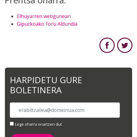
Prentsa oharra:
Elhuyarren webgunean
Gipuzkoako Foru Aldundia
HARPIDETU GURE
BOLETINERA
Lege oharra onartzen dut