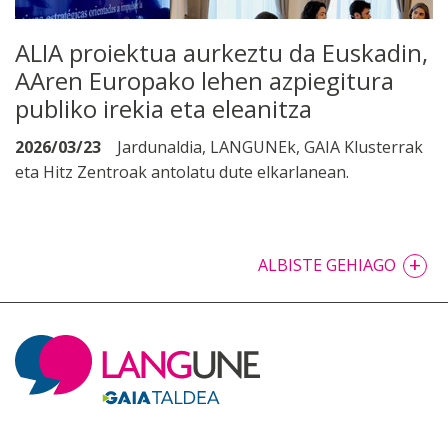
ALIA proiektua aurkeztu da Euskadin,
AAren Europako lehen azpiegitura
publiko irekia eta eleanitza
2026/03/23
Jardunaldia, LANGUNEk, GAIA Klusterrak
eta Hitz Zentroak antolatu dute elkarlanean.
+
ALBISTE GEHIAGO