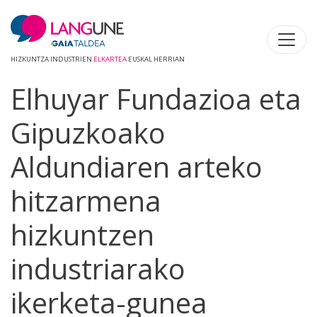
HIZKUNTZA INDUSTRIEN
ELKARTEA
EUSKAL HERRIAN
Elhuyar Fundazioa eta
Gipuzkoako
Aldundiaren arteko
hitzarmena
hizkuntzen
industriarako
ikerketa-gunea