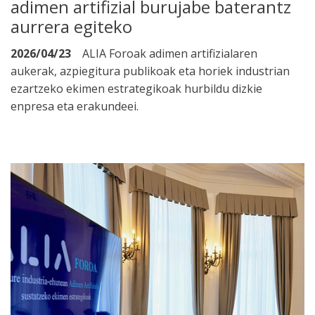
adimen artifizial burujabe baterantz
aurrera egiteko
2026/04/23
ALIA Foroak adimen artifizialaren
aukerak, azpiegitura publikoak eta horiek industrian
ezartzeko ekimen estrategikoak hurbildu dizkie
enpresa eta erakundeei.